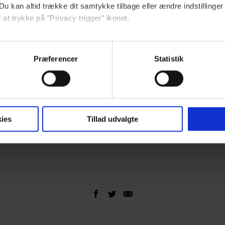
Du kan altid trække dit samtykke tilbage eller ændre indstillinger
 at trykke på "Privacy trigger" ikonet.
ebsitet.
Præferencer
Statistik
indsamle og bruge data for at kunne levere og finansiere relevant j
ookies fra tredjeparter til at at optimere dit besøg på vores hj
t sikre funktionalitet, generere statistik og huske dine præferenc
mere vores reklametiltag på sociale medier og til at vise dig fun
ies
Tillad udvalgte
dit samtykke tilbage via linket, du finder i vores cookiepolitik.
artnere og behandling af dine personoplysninger i forbindelse h
okiepolitik
.