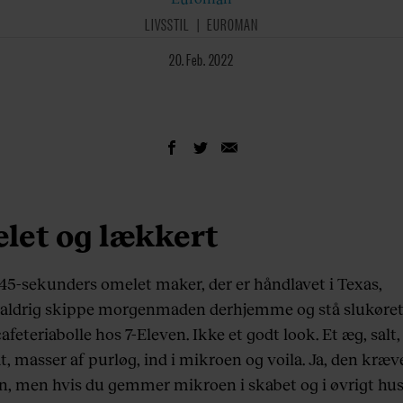
LIVSSTIL
EUROMAN
20. Feb. 2022
elet og lækkert
5-sekunders omelet maker, der er håndlavet i Texas,
aldrig skippe morgenmaden derhjemme og stå slukøret
cafeteriabolle hos 7-Eleven. Ikke et godt look. Et æg, salt,
, masser af purløg, ind i mikroen og voila. Ja, den kræv
, men hvis du gemmer mikroen i skabet og i øvrigt hu