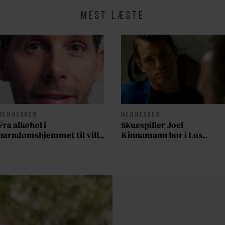
MEST LÆSTE
MENNESKER
MENNESKER
Fra alkohol i
Skuespiller Joel
barndomshjemmet til villa
Kinnamann bor i Los
med pool i Nordsjælland:
Angeles og elsker sin
Nu skal du høre sandheden
morgenrutine: ”Jeg laver
om Rasmus Seebach
300 squats og 200
armbøjninger hver
morgen”