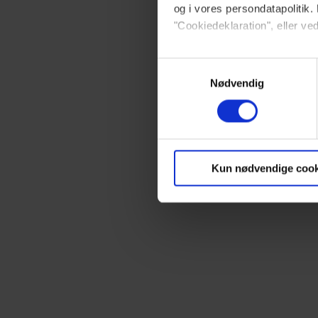
og i vores persondatapolitik. 
"Cookiedeklaration", eller ved
Dine valg anvendes på hele w
Samtykkevalg
Nødvendig
Vi ønsker dit samtykke til at 
Vi anvender egne cookies og c
om IP, ID og din browser for a
markedsføring, så vi kan opti
Kun nødvendige cook
sociale medier.
Du kan til enhver tid trække 
brug af cookies, samarbejdsp
vores
privatlivspolitik
og
co