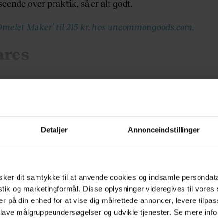
eende over praktik, så er alt godt.
Omelet Maker’ til 215 kr. hos uncommongoods.com.
ares
Prøv euroman.dk gratis i 14 dage
Fuld adgang til euroman.dk fra kun 29 kr./md.
Detaljer
Annonceindstillinger
Kom igang
Allerede abonnent?
Log ind
eller
Opret Euroman-konto
ker dit samtykke til at anvende cookies og indsamle persondat
istik og marketingformål. Disse oplysninger videregives til vore
er på din enhed for at vise dig målrettede annoncer, levere tilpas
 lave målgruppeundersøgelser og udvikle tjenester. Se mere inf