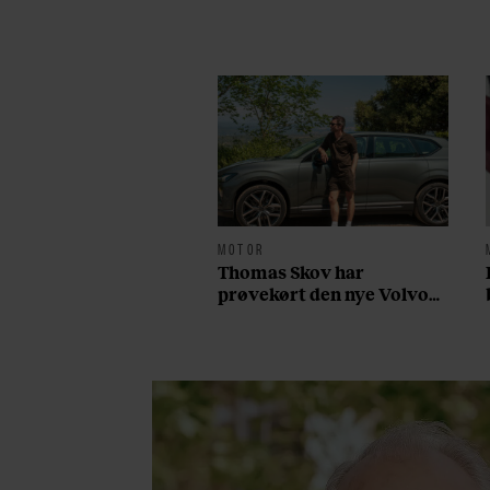
MOTOR
Thomas Skov har
prøvekørt den nye Volvo
EX60: ”Den kører som et
svensk eventyr”