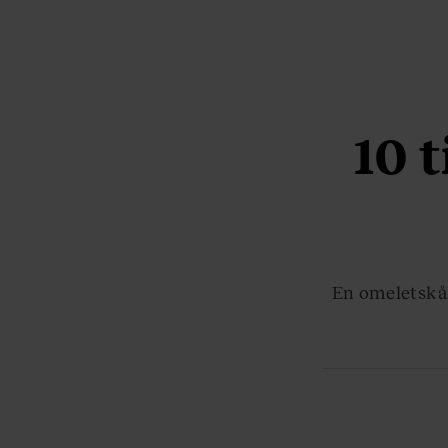
10 t
En omeletskål