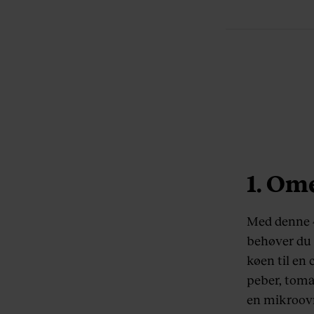
1. Om
Med denne 4
behøver du 
køen til en 
peber, tomat
en mikroovn