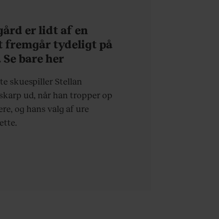
ård er lidt af en
t fremgår tydeligt på
 Se bare her
 skuespiller Stellan
 skarp ud, når han tropper op
ere, og hans valg af ure
ette.