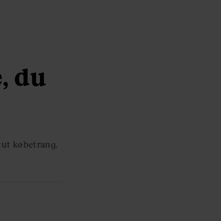
e, du
kut købetrang.