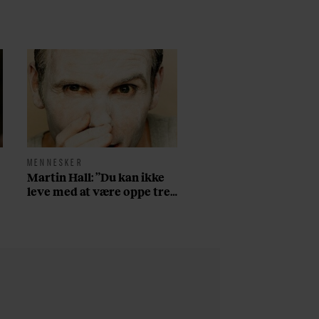
MENNESKER
Martin Hall: ”Du kan ikke
leve med at være oppe tre
døgn i træk på amfetamin,
have århundredets nedtur
på fjerdedagen, og så
starte forfra”