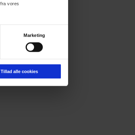
 fra vores
Marketing
ournalistisk indhold til dig.
emmeside. Vi indsamler data
er samt til brug for
ktioner i forbindelse med
Tillad alle cookies
 Du kan læse mere om vores
ermed i både