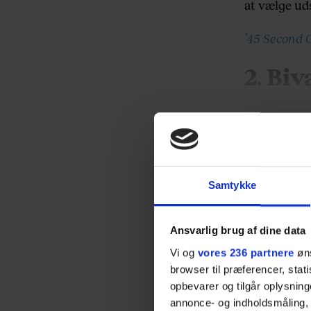
at vælge uds
’45 Second 
2. Biv
Samtykke
Ansvarlig brug af dine data
Vi og
vores 236 partnere
øns
browser til præferencer, stat
opbevarer og tilgår oplysning
annonce- og indholdsmåling,