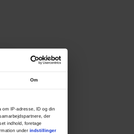
Om
a om IP-adresse, ID og din
s samarbejdspartnere, der
set indhold, foretage
ormation under
indstillinger