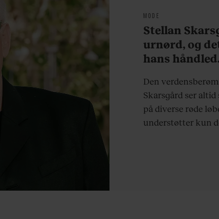
MODE
Stellan Skarsg
urnørd, og de
hans håndled.
Den verdensberømte
Skarsgård ser altid
på diverse røde løb
understøtter kun d