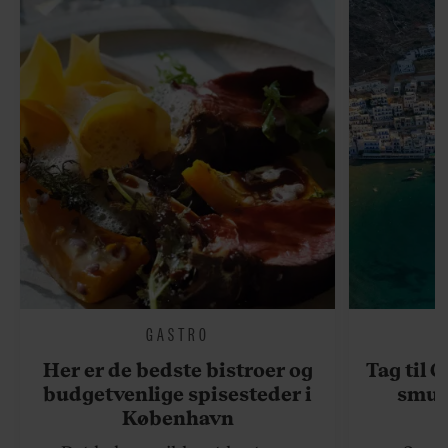
GASTRO
Her er de bedste bistroer og
Tag til 
budgetvenlige spisesteder i
smukk
København