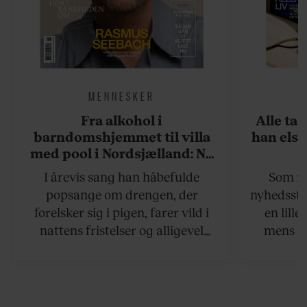
MENNESKER
Fra alkohol i
Alle ta
barndomshjemmet til villa
han elsk
med pool i Nordsjælland: Nu
skal du høre sandheden om
I årevis sang han håbefulde
Som na
Rasmus Seebach
popsange om drengen, der
nyhedsstr
forelsker sig i pigen, farer vild i
en lill
nattens fristelser og alligevel
mens an
finder den lykkelige udgang. Nu,
definer
efter 10 års albumpause, er den
mandlig
rosenrøde forelskelse trådt i
hvor 
baggrunden; den naive dreng er
insisterer