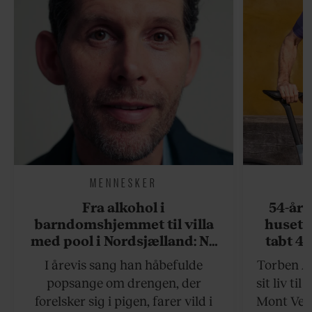
MENNESKER
Fra alkohol i
54-åri
barndomshjemmet til villa
huset 
med pool i Nordsjælland: Nu
tabt 40
skal du høre sandheden om
drøm: 
I årevis sang han håbefulde
Torben An
Rasmus Seebach
skældud 
popsange om drengen, der
sit liv ti
forelsker sig i pigen, farer vild i
Mont Vent