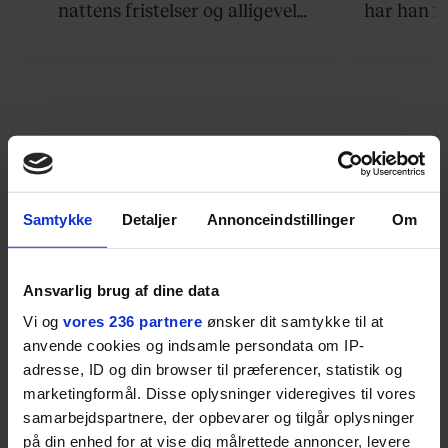
nattens fristelser og alligevel
har han f
finder den lykkelige udgang. Nu,
efter 10 års albumpause, er den
rosenrøde forelskelse trådt i
baggrunden; den naive dreng er
blevet voksen. Her indtager
Danmarks største popstjerne selv
fortællerens plads i et portræt om
arv, angst, familieliv, frygten for
Samtykke
Detaljer
Annonceindstillinger
Om
at miste stemmen og den
livsglæde, han nægter at give slip
Ansvarlig brug af dine data
på.
Vi og
vores 236 partnere
ønsker dit samtykke til at
anvende cookies og indsamle persondata om IP-
SPONSORERET INDHOLD
adresse, ID og din browser til præferencer, statistik og
BOSS’ nye tennis-kollektion er relevant langt ud over
marketingformål. Disse oplysninger videregives til vores
banen
samarbejdspartnere, der opbevarer og tilgår oplysninger
Fra BOSS OPEN i Stuttgart til det kommende partnerskab
på din enhed for at vise dig målrettede annoncer, levere
med Australian Open cementerer BOSS sin position i