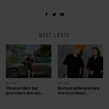
MEST LÆSTE
MOTOR
GASTRO
Thomas Skov har
Restaurantkoncernen
prøvekørt den nye
Norrlyst åbner
Volvo EX60: ”Den kører
burgerrestaurant med
som et svensk eventyr”
Casper Drømme