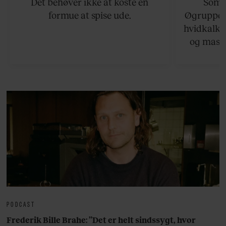
Det behøver ikke at koste en
Somme
formue at spise ude.
Øgruppen 
hvidkalke
og masse
viser v
bedste ø
lan
PODCAST
Frederik Bille Brahe: ”Det er helt sindssygt, hvor