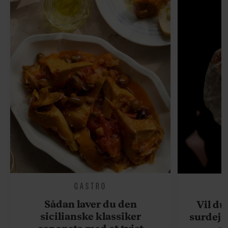
GASTRO
Sådan laver du den
Vil du
sicilianske klassiker
surdejs
caponata med et tvist