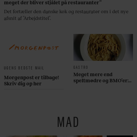
meget der bliver stjålet på restauranter”
Det fortæller den danske kok og restauratør om i det nye
afsnit af ’Arbejdstitel’.
GASTRO
UGENS BEDSTE MAIL
Meget mere end
Morgenpost er tilbage!
speltmødre og BMO’er:
Skriv dig op her
Her er 10 fremragende
restauranter på
Østerbro
MAD