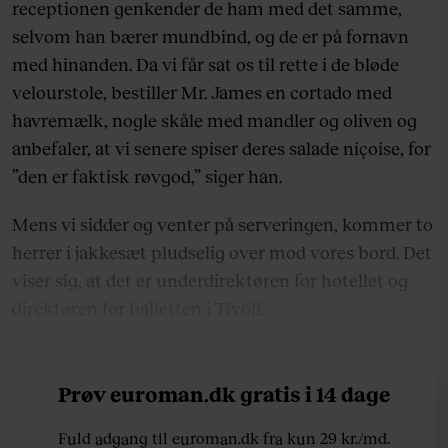
receptionen genkender de ham med det samme,
selvom han bærer mundbind, og de er på fornavn
med hinanden. Da vi får sat os til rette i de bløde
velourstole, bestiller Mr. James en cortado med
havremælk, nogle skåle med mandler og oliven og
anbefaler, at vi senere spiser deres salade niçoise, for
”den er faktisk røvgod,” siger han.
Mens vi sidder og venter på serveringen, kommer to
herrer i jakkesæt pludselig over mod vores bord. Det
viser sig, at det er underdirektøren for hotellet og
direktøren for balletten i Tivoli.
Prøv euroman.dk gratis i 14 dage
Fuld adgang til euroman.dk fra kun 29 kr./md.