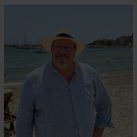
blevet voksen. Her indtager
Danmarks største popstjerne selv
fortællerens plads i et portræt om
arv, angst, familieliv, frygten for
at miste stemmen og den
livsglæde, han nægter at give slip
på.