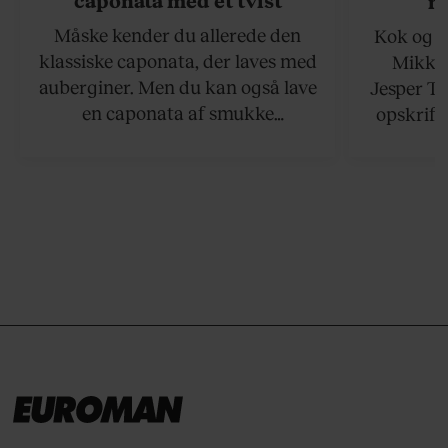
n
Måske kender du allerede den
Kok og g
klassiske caponata, der laves med
Mikkel
auberginer. Men du kan også lave
Jesper To
en caponata af smukke
opskrift 
artiskokker. Servér den lun eller
som ka
ved stuetemperatur med godt
måltider –
brød til.