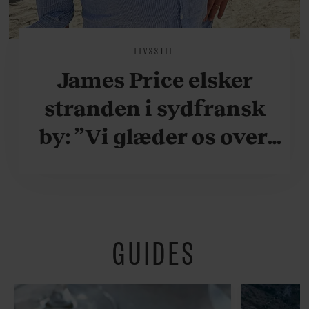
LIVSSTIL
James Price elsker
stranden i sydfransk
by: ”Vi glæder os over,
når vi kan være her i
ydersæsonerne, hvor
der er lidt mere
GUIDES
fredeligt”