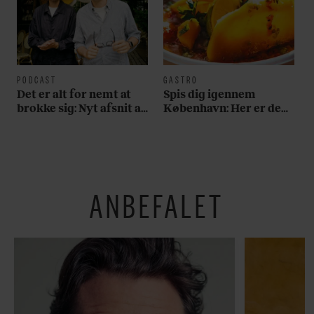
PODCAST
GASTRO
Det er alt for nemt at
Spis dig igennem
brokke sig: Nyt afsnit af
København: Her er de
’Arbejdstitel’ handler
bedste madmarkeder
om alt det, der gør
verden lidt sjovere og
hverdagen lidt lysere
ANBEFALET