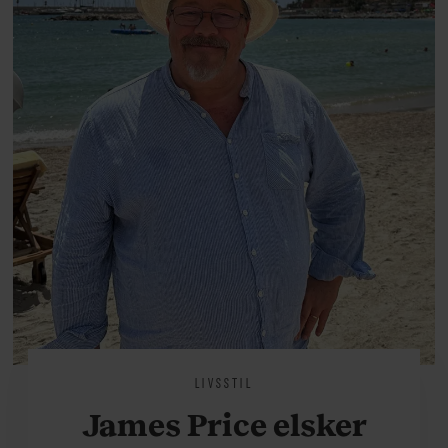
livsglæde, han nægter at give slip
på.
LIVSSTIL
James Price elsker