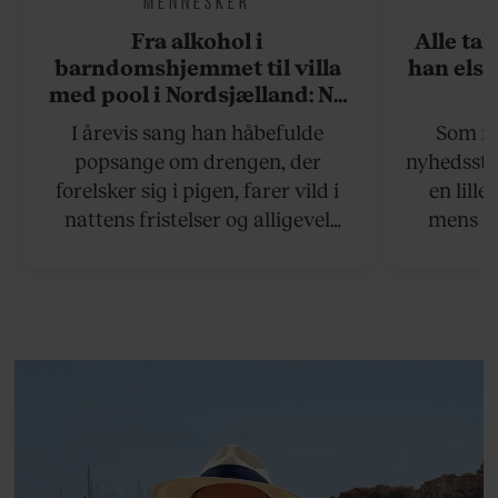
Fra alkohol i
Alle ta
barndomshjemmet til villa
han elsk
med pool i Nordsjælland: Nu
skal du høre sandheden om
I årevis sang han håbefulde
Som na
Rasmus Seebach
popsange om drengen, der
nyhedsstr
forelsker sig i pigen, farer vild i
en lill
nattens fristelser og alligevel
mens an
finder den lykkelige udgang. Nu,
definer
efter 10 års albumpause, er den
mandlig
rosenrøde forelskelse trådt i
hvor 
baggrunden; den naive dreng er
insisterer
blevet voksen. Her indtager
Danmarks største popstjerne selv
fortællerens plads i et portræt om
arv, angst, familieliv, frygten for
at miste stemmen og den