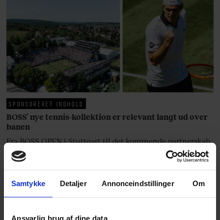
blevet voksen. Her indtager
Danmarks største popstjerne selv
fortællerens plads i et portræt om
arv, angst, familieliv, frygten for
at miste stemmen og den
livsglæde, han nægter at give slip
på.
SPONSORERET INDHOLD
BOSS’ nye tennis-kollektion er relevant langt ud over
banen
Fra BOSS OPEN i Stuttgart til det kommende partnerskab
med Australian Open cementerer BOSS sin position i
krydsfeltet mellem tennis, performance og moderne
livsstil.
Samtykke
Detaljer
Annonceindstillinger
Om
Ansvarlig brug af dine data