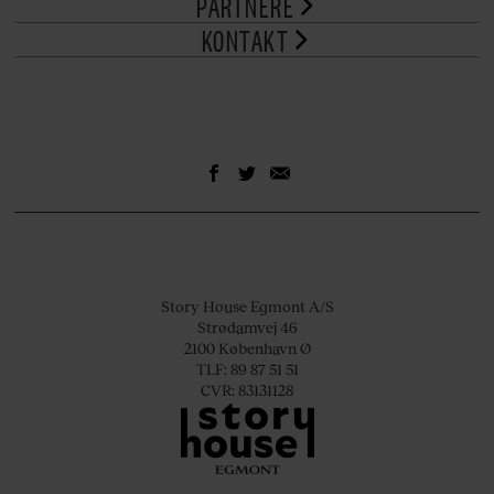
PARTNERE
KONTAKT
Story House Egmont A/S
Strødamvej 46
2100 København Ø
TLF: 89 87 51 51
CVR: 83131128