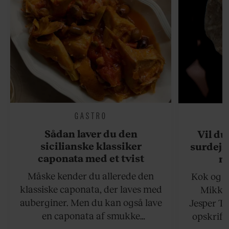
GASTRO
Sådan laver du den
Vil du
sicilianske klassiker
surdejs
caponata med et tvist
n
Måske kender du allerede den
Kok og g
klassiske caponata, der laves med
Mikkel
auberginer. Men du kan også lave
Jesper To
en caponata af smukke
opskrift 
artiskokker. Servér den lun eller