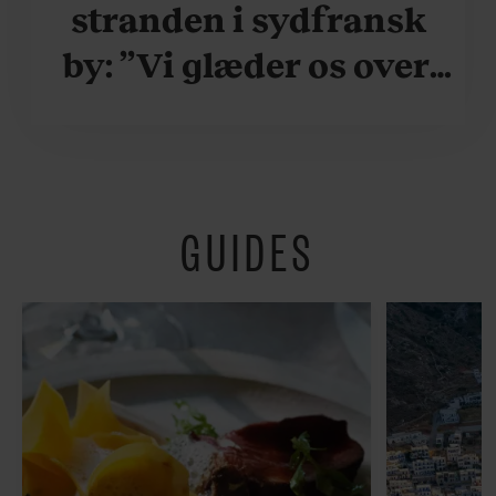
stranden i sydfransk
by: ”Vi glæder os over,
når vi kan være her i
ydersæsonerne, hvor
der er lidt mere
GUIDES
fredeligt”