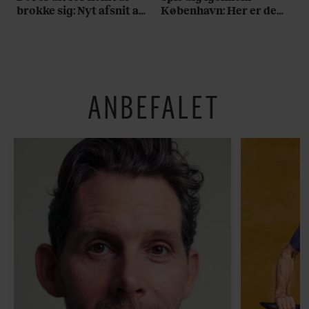
brokke sig: Nyt afsnit af
København: Her er de
’Arbejdstitel’ handler
bedste madmarkeder
om alt det, der gør
verden lidt sjovere og
hverdagen lidt lysere
ANBEFALET