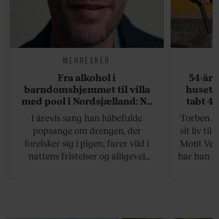
MENNESKER
Fra alkohol i
54-åri
barndomshjemmet til villa
huset 
med pool i Nordsjælland: Nu
tabt 40
skal du høre sandheden om
drøm: 
I årevis sang han håbefulde
Torben An
Rasmus Seebach
skældud 
popsange om drengen, der
sit liv ti
forelsker sig i pigen, farer vild i
Mont Vent
nattens fristelser og alligevel
har han f
finder den lykkelige udgang. Nu,
efter 10 års albumpause, er den
rosenrøde forelskelse trådt i
baggrunden; den naive dreng er