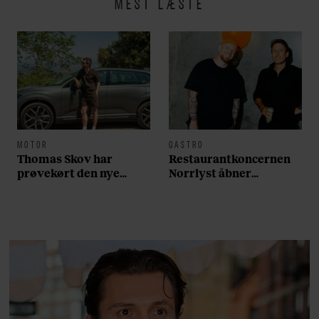
MEST LÆSTE
MOTOR
GASTRO
Thomas Skov har
Restaurantkoncernen
prøvekørt den nye
Norrlyst åbner
Volvo EX60: ”Den kører
burgerrestaurant med
som et svensk eventyr”
Casper Drømme