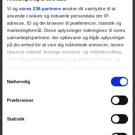
LIVSSTIL
Vi og
vores 236 partnere
ønsker dit samtykke til at
NYHEDSBREV
Dua Lipa har
anvende cookies og indsamle persondata om IP-
opdatereret sin guide til
Skriv dig op til
adresse, ID og din browser til præferencer, statistik og
København. Og den er –
Euromans nyhedsbrev
marketingformål. Disse oplysninger videregives til vores
ikke overraskende –
her
ganske forudsigelig
samarbejdspartnere, der opbevarer og tilgår oplysninger
på din enhed for at vise dig målrettede annoncer, levere
tilpasset indhold, foretage annonce- og indholdsmåling,
lave målgruppeundersøgelser og udvikle tjenester. Se
mere information under
indstillinger
og i vores
persondatapolitik. Du kan altid trække dit samtykke
Samtykkevalg
Jeg er udpræget
tilbage eller ændre indstillinger fra vores
Nødvendig
"Cookiedeklaration", eller ved at trykke på "Privacy
midterbarn. Når min far
trigger" ikonet.
drak sig fuld og blev
Præferencer
Dine valg anvendes på hele websitet.
uvenner med min mor, var
Statistik
det naturligt for mig at
Vi ønsker dit samtykke til at indsamle og bruge data for