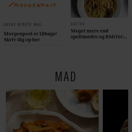
GASTRO
UGENS BEDSTE MAIL
Meget mere end
Morgenpost er tilbage!
speltmødre og BMO’er:
Skriv dig op her
Her er 10 fremragende
restauranter på
Østerbro
MAD