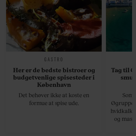
GASTRO
Her er de bedste bistroer og
Tag til 
budgetvenlige spisesteder i
smukk
København
Det behøver ikke at koste en
Somme
formue at spise ude.
Øgruppen 
hvidkalke
og masse
viser v
bedste ø