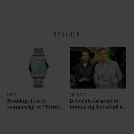
om
NYHEDER
MODE
PODCAST
På udkig efter et
Det er alt for nemt at
sommerligt ur? Vi har
brokke sig: Nyt afsnit af
fundet tre gode bud
’Arbejdstitel’ handler
om alt det, der gør
verden lidt sjovere og
hverdagen lidt lysere