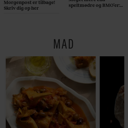
Morgenpost er tilbage!
speltmødre og BMO’er:
Skriv dig op her
Her er 10 fremragende
restauranter på
Østerbro
MAD