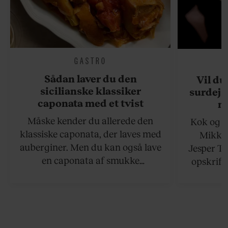
GASTRO
Sådan laver du den
Vil du
sicilianske klassiker
surdejs
caponata med et tvist
n
Måske kender du allerede den
Kok og g
klassiske caponata, der laves med
Mikkel
auberginer. Men du kan også lave
Jesper To
en caponata af smukke
opskrift 
artiskokker. Servér den lun eller
som ka
ved stuetemperatur med godt
måltider –
brød til.