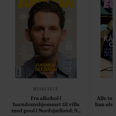
MENNESKER
Fra alkohol i
Alle ta
barndomshjemmet til villa
han elsk
med pool i Nordsjælland: Nu