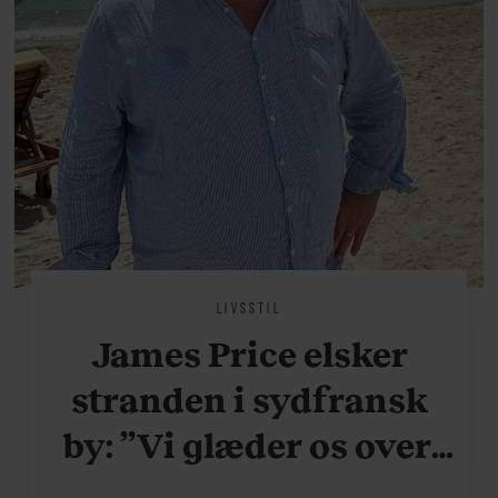
LIVSSTIL
James Price elsker
stranden i sydfransk
by: ”Vi glæder os over,
når vi kan være her i