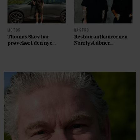
MOTOR
GASTRO
Thomas Skov har
Restaurantkoncernen
prøvekørt den nye
Norrlyst åbner
Volvo EX60: ”Den kører
burgerrestaurant med
som et svensk eventyr”
Casper Drømme