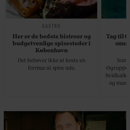
GASTRO
Her er de bedste bistroer og
Tag til 
budgetvenlige spisesteder i
smukk
København
Det behøver ikke at koste en
Somme
formue at spise ude.
Øgruppen 
hvidkalke
og masse
viser v
bedste ø
lan