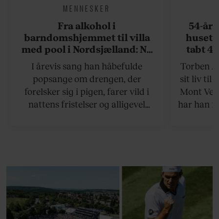
MENNESKER
Fra alkohol i
54-åri
barndomshjemmet til villa
huset 
med pool i Nordsjælland: Nu
tabt 40
skal du høre sandheden om
drøm: 
I årevis sang han håbefulde
Torben An
Rasmus Seebach
skældud 
popsange om drengen, der
sit liv ti
forelsker sig i pigen, farer vild i
Mont Vent
nattens fristelser og alligevel
har han f
finder den lykkelige udgang. Nu,
efter 10 års albumpause, er den
rosenrøde forelskelse trådt i
baggrunden; den naive dreng er
blevet voksen. Her indtager
Danmarks største popstjerne selv
fortællerens plads i et portræt om
arv, angst, familieliv, frygten for
at miste stemmen og den