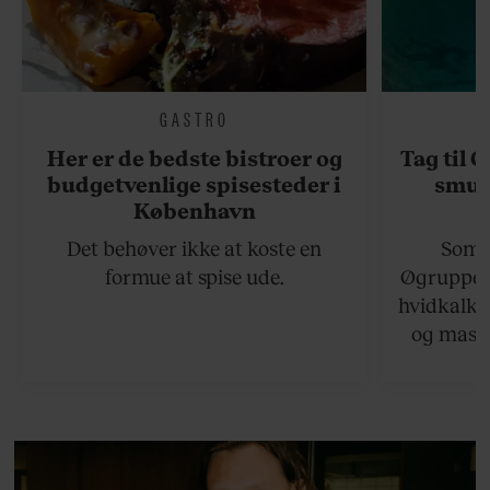
GASTRO
Her er de bedste bistroer og
Tag til 
budgetvenlige spisesteder i
smukk
København
Det behøver ikke at koste en
Somme
formue at spise ude.
Øgruppen 
hvidkalke
og masse
viser v
bedste ø
lan