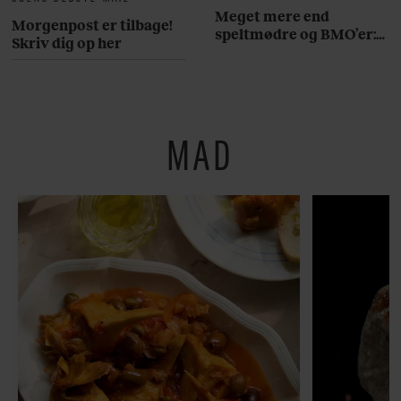
Meget mere end
Morgenpost er tilbage!
speltmødre og BMO’er:
Skriv dig op her
Her er 10 fremragende
restauranter på
Østerbro
MAD