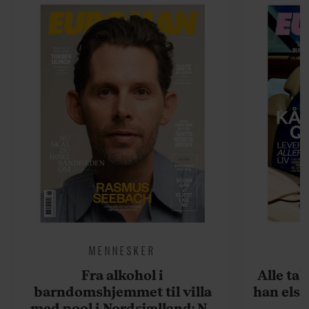
MENNESKER
Fra alkohol i
Alle ta
barndomshjemmet til villa
han elsk
med pool i Nordsjælland: Nu