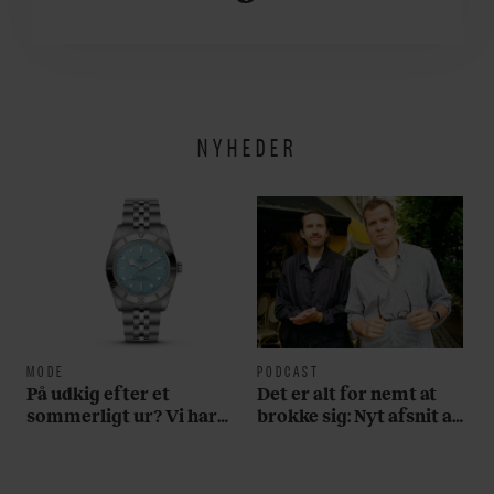
om
NYHEDER
MODE
PODCAST
På udkig efter et
Det er alt for nemt at
sommerligt ur? Vi har
brokke sig: Nyt afsnit af
fundet tre gode bud
’Arbejdstitel’ handler
om alt det, der gør
verden lidt sjovere og