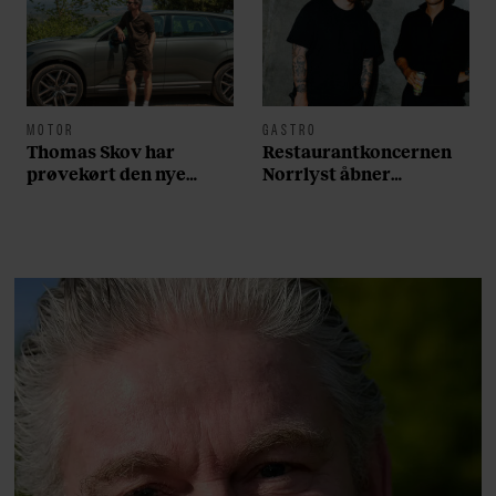
MOTOR
GASTRO
Thomas Skov har
Restaurantkoncernen
prøvekørt den nye
Norrlyst åbner
Volvo EX60: ”Den kører
burgerrestaurant med
som et svensk eventyr”
Casper Drømme