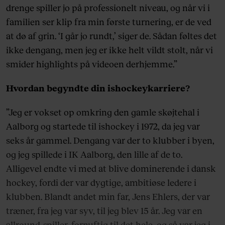
drenge spiller jo på professionelt niveau, og når vi i
familien ser klip fra min første turnering, er de ved
at dø af grin. ‘I går jo rundt,’ siger de. Sådan føltes det
ikke dengang, men jeg er ikke helt vildt stolt, når vi
smider highlights på videoen derhjemme.”
Hvordan begyndte din ishockeykarriere?
”Jeg er vokset op omkring den gamle skøjtehal i
Aalborg og startede til ishockey i 1972, da jeg var
seks år gammel. Dengang var der to klubber i byen,
og jeg spillede i IK Aalborg, den lille af de to.
Alligevel endte vi med at blive dominerende i dansk
hockey, fordi der var dygtige, ambitiøse ledere i
klubben. Blandt andet min far, Jens Ehlers, der var
træner, fra jeg var syv, til jeg blev 15 år. Jeg var en
allround-spiller, fornuftig til det hele, og så var jeg i