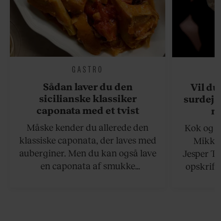
GASTRO
Sådan laver du den
Vil du
sicilianske klassiker
surdejs
caponata med et tvist
n
Måske kender du allerede den
Kok og g
klassiske caponata, der laves med
Mikkel
auberginer. Men du kan også lave
Jesper To
en caponata af smukke
opskrift 
artiskokker. Servér den lun eller
som ka
ved stuetemperatur med godt
måltider –
brød til.