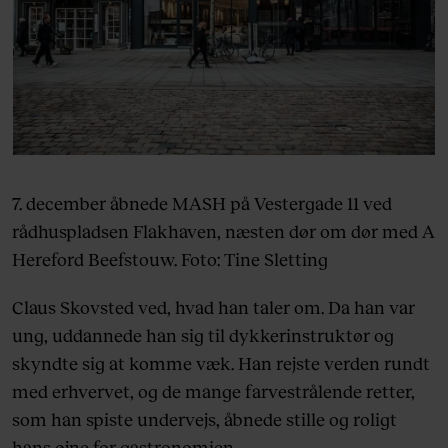
7. december åbnede MASH på Vestergade 11 ved
rådhuspladsen Flakhaven, næsten dør om dør med A
Hereford Beefstouw. Foto: Tine Sletting
Claus Skovsted ved, hvad han taler om. Da han var
ung, uddannede han sig til dykkerinstruktør og
skyndte sig at komme væk. Han rejste verden rundt
med erhvervet, og de mange farvestrålende retter,
som han spiste undervejs, åbnede stille og roligt
hans øjne for gastronomien.