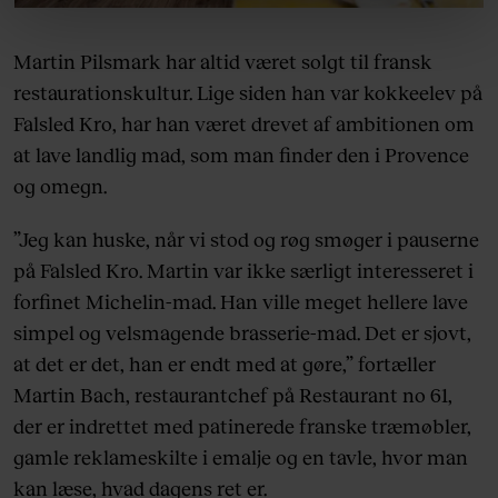
linket, du finder i vores cookiepolitik. Du kan læse mere
om vores brug af cookies, samarbejdspartnere og
behandling af dine personoplysninger i forbindelse
Martin Pilsmark har altid været solgt til fransk
hermed i både vores
privatlivspolitik
og
cookiepolitik
.
restaurationskultur. Lige siden han var kokkeelev på
Falsled Kro, har han været drevet af ambitionen om
at lave landlig mad, som man finder den i Provence
og omegn.
”Jeg kan huske, når vi stod og røg smøger i pauserne
på Falsled Kro. Martin var ikke særligt interesseret i
forfinet Michelin-mad. Han ville meget hellere lave
simpel og velsmagende brasserie-mad. Det er sjovt,
at det er det, han er endt med at gøre,” fortæller
Martin Bach, restaurantchef på Restaurant no 61,
der er indrettet med patinerede franske træmøbler,
gamle reklameskilte i emalje og en tavle, hvor man
kan læse, hvad dagens ret er.