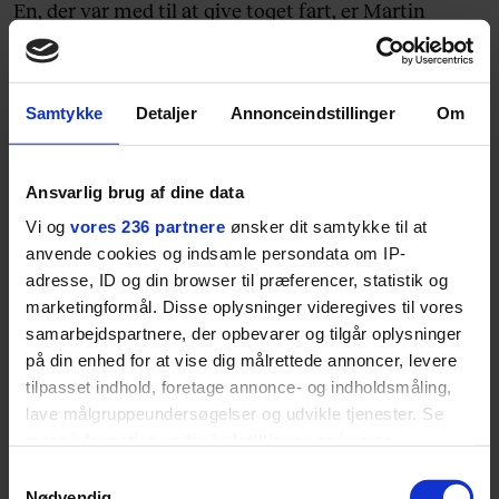
En, der var med til at give toget fart, er Martin
Pilsmark, der åbnede Restaurant no 61 for enden af
den lange gågade Kongensgade i 2010. Da han
åbnede i 2010 stod alle de omkringliggende lokaler,
Samtykke
Detaljer
Annonceindstillinger
Om
bortset fra Østens grill skråt overfor, tomme.
Odense var på vej ud af finanskrisen, men
Ansvarlig brug af dine data
butiksdøden hærgede stadig i udkanten af
Kongensgade.
Vi og
vores 236 partnere
ønsker dit samtykke til at
anvende cookies og indsamle persondata om IP-
”Her var totalt øde. De eneste, der kom i denne ende
adresse, ID og din browser til præferencer, statistik og
marketingformål. Disse oplysninger videregives til vores
af gaden, var spøgelser,” siger Martin Pilsmark, der
samarbejdspartnere, der opbevarer og tilgår oplysninger
som ny restauratør så en mulighed i området på
på din enhed for at vise dig målrettede annoncer, levere
grund af den medgørlige husleje.
tilpasset indhold, foretage annonce- og indholdsmåling,
lave målgruppeundersøgelser og udvikle tjenester. Se
Mange rådede ham fra det. Blandt andet fordi
mere information under
indstillinger
og i vores
lokalet ligger lige ud til en vej, hvor mange af de
persondatapolitik. Du kan altid trække dit samtykke
Samtykkevalg
odenseanere, der kører hjem fra arbejde, kører
tilbage eller ændre indstillinger fra vores
Nødvendig