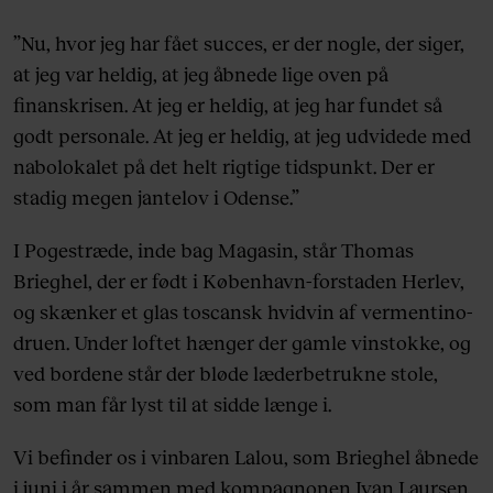
”Nu, hvor jeg har fået succes, er der nogle, der siger,
at jeg var heldig, at jeg åbnede lige oven på
finanskrisen. At jeg er heldig, at jeg har fundet så
godt personale. At jeg er heldig, at jeg udvidede med
nabolokalet på det helt rigtige tidspunkt. Der er
stadig megen jantelov i Odense.”
I Pogestræde, inde bag Magasin, står Thomas
Brieghel, der er født i København-forstaden Herlev,
og skænker et glas toscansk hvidvin af vermentino-
druen. Under loftet hænger der gamle vinstokke, og
ved bordene står der bløde læderbetrukne stole,
som man får lyst til at sidde længe i.
Vi befinder os i vinbaren Lalou, som Brieghel åbnede
i juni i år sammen med kompagnonen Ivan Laursen,