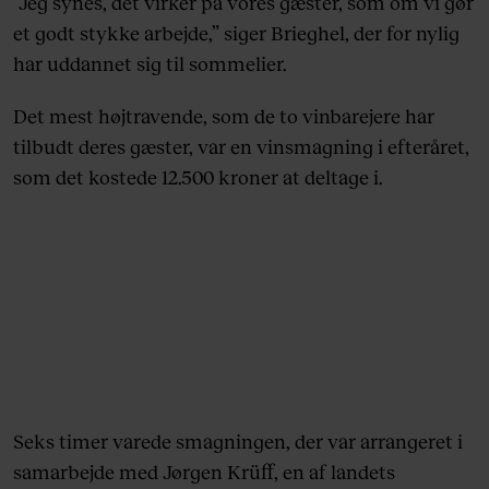
”Jeg synes, det virker på vores gæster, som om vi gør
et godt stykke arbejde,” siger Brieghel, der for nylig
har uddannet sig til sommelier.
Det mest højtravende, som de to vinbarejere har
tilbudt deres gæster, var en vinsmagning i efteråret,
som det kostede 12.500 kroner at deltage i.
Seks timer varede smagningen, der var arrangeret i
samarbejde med Jørgen Krüff, en af landets