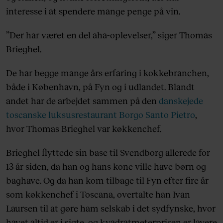
interesse i at spendere mange penge på vin.
”Der har været en del aha-oplevelser,” siger Thomas
Brieghel.
De har begge mange års erfaring i kokkebranchen,
både i København, på Fyn og i udlandet. Blandt
andet har de arbejdet sammen på den
danskejede
toscanske luksusrestaurant Borgo Santo Pietro
,
hvor Thomas Brieghel var køkkenchef.
Brieghel flyttede sin base til Svendborg allerede for
13 år siden, da han og hans kone ville have børn og
baghave. Og da han kom tilbage til Fyn efter fire år
som køkkenchef i Toscana, overtalte han Ivan
Laursen til at gøre ham selskab i det sydfynske, hvor
havet altid er i sigte, og kvadratmeterprisen er lavere