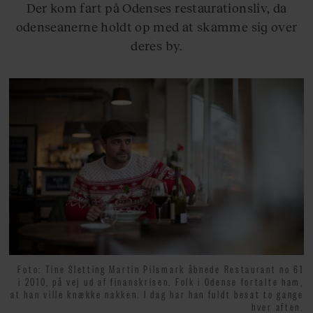
Der kom fart på Odenses restaurationsliv, da
odenseanerne holdt op med at skamme sig over
deres by.
Foto: Tine Sletting Martin Pilsmark åbnede Restaurant no 61
i 2010, på vej ud af finanskrisen. Folk i Odense fortalte ham,
at han ville knække nakken. I dag har han fuldt besat to gange
hver aften.