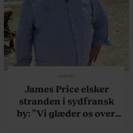
LIVSSTIL
James Price elsker
stranden i sydfransk
by: ”Vi glæder os over,
når vi kan være her i