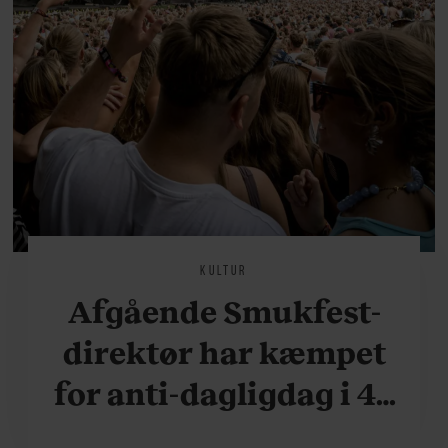
KULTUR
Afgående Smukfest-
direktør har kæmpet
for anti-dagligdag i 46
år: ”Det er blevet