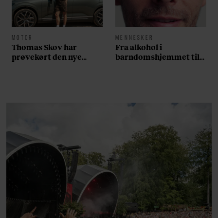
MOTOR
MENNESKER
Thomas Skov har
Fra alkohol i
prøvekørt den nye
barndomshjemmet til
Volvo EX60: ”Den kører
villa med pool i
som et svensk eventyr”
Nordsjælland: Nu skal
du høre sandheden om
Rasmus Seebach