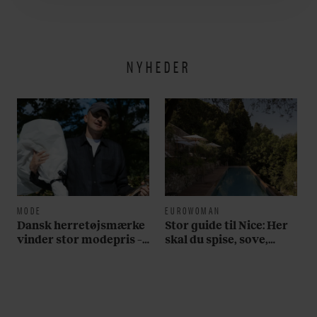
utroligt svært bare at
være menneske”
NYHEDER
MODE
EUROWOMAN
Dansk herretøjsmærke
Stor guide til Nice: Her
vinder stor modepris –
skal du spise, sove,
og en masse penge
bade, drikke vin,
shoppe og se på kunst