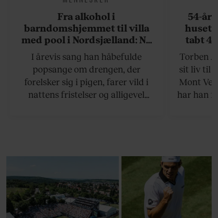
Fra alkohol i
54-åri
barndomshjemmet til villa
huset 
med pool i Nordsjælland: Nu
tabt 40
skal du høre sandheden om
drøm: 
I årevis sang han håbefulde
Torben An
Rasmus Seebach
skældud 
popsange om drengen, der
sit liv ti
forelsker sig i pigen, farer vild i
Mont Vent
nattens fristelser og alligevel
har han f
finder den lykkelige udgang. Nu,
efter 10 års albumpause, er den
rosenrøde forelskelse trådt i
baggrunden; den naive dreng er
blevet voksen. Her indtager
Danmarks største popstjerne selv
fortællerens plads i et portræt om
arv, angst, familieliv, frygten for
at miste stemmen og den