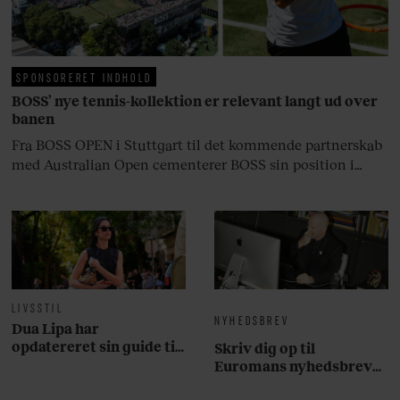
livsglæde, han nægter at give slip
på.
SPONSORERET INDHOLD
BOSS’ nye tennis-kollektion er relevant langt ud over
banen
Fra BOSS OPEN i Stuttgart til det kommende partnerskab
med Australian Open cementerer BOSS sin position i
krydsfeltet mellem tennis, performance og moderne
livsstil.
LIVSSTIL
NYHEDSBREV
Dua Lipa har
opdatereret sin guide til
Skriv dig op til
København. Og den er –
Euromans nyhedsbrev
ikke overraskende –
her
ganske forudsigelig