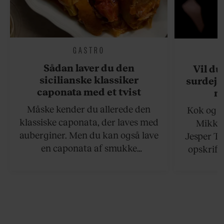
GASTRO
Sådan laver du den
Vil du
sicilianske klassiker
surdejs
caponata med et tvist
n
Måske kender du allerede den
Kok og g
klassiske caponata, der laves med
Mikkel
auberginer. Men du kan også lave
Jesper To
en caponata af smukke
opskrift 
artiskokker. Servér den lun eller
som ka
ved stuetemperatur med godt
måltider –
brød til.