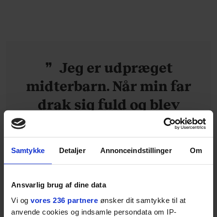
Jeg er udpræget
midterbarn. Når min far
drak sig fuld og blev
uvenner med min mor, var
det naturligt for mig at
Samtykke
Detaljer
Annonceindstillinger
Om
forsøge at redde
stemningen og glatte det
Ansvarlig brug af dine data
hele ud. Med tiden
Vi og
vores 236 partnere
ønsker dit samtykke til at
forsvandt min egen
anvende cookies og indsamle persondata om IP-