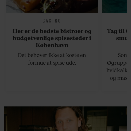
GASTRO
Her er de bedste bistroer og
Tag til 
budgetvenlige spisesteder i
smukk
København
Det behøver ikke at koste en
Somme
formue at spise ude.
Øgruppen 
hvidkalke
og masse
viser v
bedste ø
lan