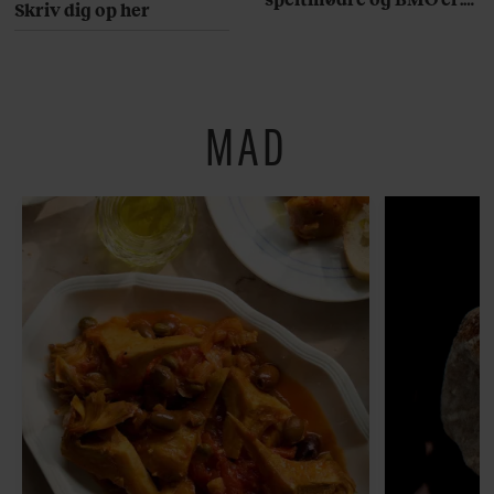
Skriv dig op her
Her er 10 fremragende
restauranter på
Østerbro
MAD