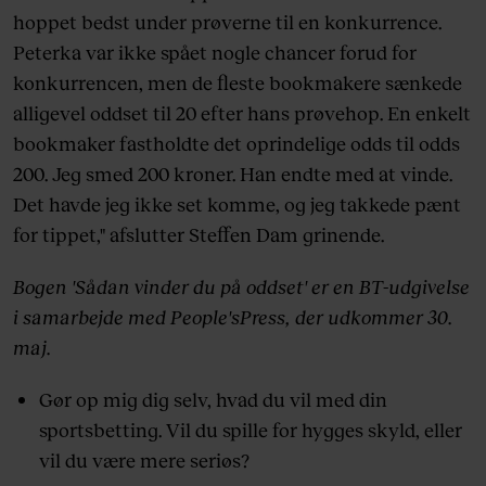
hoppet bedst under prøverne til en konkurrence.
Peterka var ikke spået nogle chancer forud for
konkurrencen, men de fleste bookmakere sænkede
alligevel oddset til 20 efter hans prøvehop. En enkelt
bookmaker fastholdte det oprindelige odds til odds
200. Jeg smed 200 kroner. Han endte med at vinde.
Det havde jeg ikke set komme, og jeg takkede pænt
for tippet," afslutter Steffen Dam grinende.
Bogen 'Sådan vinder du på oddset' er en BT-udgivelse
i samarbejde med People'sPress, der udkommer 30.
maj.
Gør op mig dig selv, hvad du vil med din
sportsbetting. Vil du spille for hygges skyld, eller
vil du være mere seriøs?