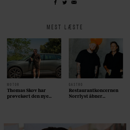
MEST LÆSTE
MOTOR
GASTRO
Thomas Skov har
Restaurantkoncernen
prøvekørt den nye
Norrlyst åbner
Volvo EX60: ”Den kører
burgerrestaurant med
som et svensk eventyr”
Casper Drømme