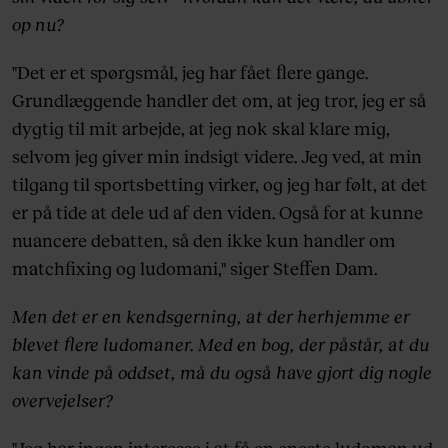
op nu?
"Det er et spørgsmål, jeg har fået flere gange.
Grundlæggende handler det om, at jeg tror, jeg er så
dygtig til mit arbejde, at jeg nok skal klare mig,
selvom jeg giver min indsigt videre. Jeg ved, at min
tilgang til sportsbetting virker, og jeg har følt, at det
er på tide at dele ud af den viden. Også for at kunne
nuancere debatten, så den ikke kun handler om
matchfixing og ludomani," siger Steffen Dam.
Men det er en kendsgerning, at der herhjemme er
blevet flere ludomaner. Med en bog, der påstår, at du
kan vinde på oddset, må du også have gjort dig nogle
overvejelser?