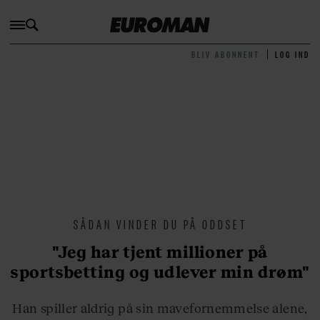
BLIV ABONNENT
LOG IND
SÅDAN VINDER DU PÅ ODDSET
"Jeg har tjent millioner på
sportsbetting og udlever min drøm"
Han spiller aldrig på sin mavefornemmelse alene,