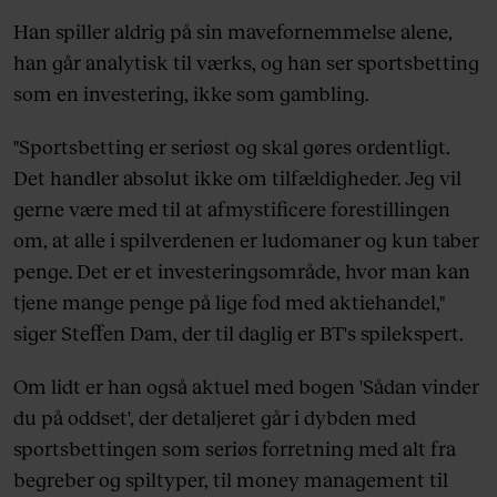
Han spiller aldrig på sin mavefornemmelse alene,
han går analytisk til værks, og han ser sportsbetting
som en investering, ikke som gambling.
"Sportsbetting er seriøst og skal gøres ordentligt.
Det handler absolut ikke om tilfældigheder. Jeg vil
gerne være med til at afmystificere forestillingen
om, at alle i spilverdenen er ludomaner og kun taber
penge. Det er et investeringsområde, hvor man kan
tjene mange penge på lige fod med aktiehandel,"
siger Steffen Dam, der til daglig er BT's spilekspert.
Om lidt er han også aktuel med bogen 'Sådan vinder
du på oddset', der detaljeret går i dybden med
sportsbettingen som seriøs forretning med alt fra
begreber og spiltyper, til money management til