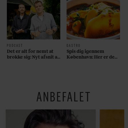
PODCAST
GASTRO
Det er alt for nemt at
Spis dig igennem
brokke sig: Nyt afsnit af
København: Her er de
’Arbejdstitel’ handler
bedste madmarkeder
om alt det, der gør
verden lidt sjovere og
hverdagen lidt lysere
ANBEFALET