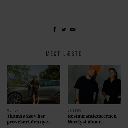
MEST LÆSTE
MOTOR
GASTRO
Thomas Skov har
Restaurantkoncernen
prøvekørt den nye
Norrlyst åbner
Volvo EX60: ”Den kører
burgerrestaurant med