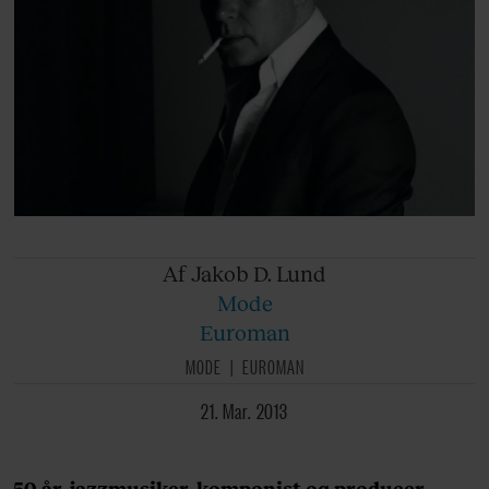
Af Jakob
D. Lund
Mode
Euroman
MODE
EUROMAN
21. Mar. 2013
50 år, jazzmusiker, komponist og producer.