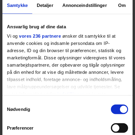
popsange om drengen, der
sit liv ti
Samtykke
Detaljer
Annonceindstillinger
Om
forelsker sig i pigen, farer vild i
Mont Vent
nattens fristelser og alligevel
har han f
finder den lykkelige udgang. Nu,
Ansvarlig brug af dine data
efter 10 års albumpause, er den
Vi og
vores 236 partnere
ønsker dit samtykke til at
rosenrøde forelskelse trådt i
anvende cookies og indsamle persondata om IP-
baggrunden; den naive dreng er
adresse, ID og din browser til præferencer, statistik og
blevet voksen. Her indtager
marketingformål. Disse oplysninger videregives til vores
Danmarks største popstjerne selv
samarbejdspartnere, der opbevarer og tilgår oplysninger
fortællerens plads i et portræt om
på din enhed for at vise dig målrettede annoncer, levere
arv, angst, familieliv, frygten for
tilpasset indhold, foretage annonce- og indholdsmåling,
at miste stemmen og den
lave målgruppeundersøgelser og udvikle tjenester. Se
livsglæde, han nægter at give slip
mere information under
indstillinger
og i vores
persondatapolitik. Du kan altid trække dit samtykke
på.
Samtykkevalg
tilbage eller ændre indstillinger fra vores
Nødvendig
"Cookiedeklaration", eller ved at trykke på "Privacy
SPONSORERET INDHOLD
trigger" ikonet.
BOSS’ nye tennis-kollektion er relevant langt ud over
Præferencer
banen