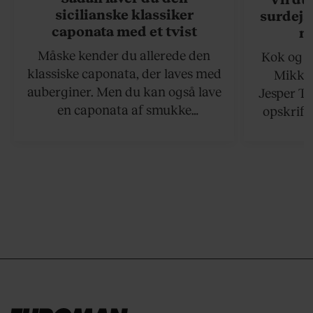
sicilianske klassiker
surdejs
caponata med et tvist
n
Måske kender du allerede den
Kok og g
klassiske caponata, der laves med
Mikkel
auberginer. Men du kan også lave
Jesper To
en caponata af smukke
opskrift 
artiskokker. Servér den lun eller
som ka
ved stuetemperatur med godt
måltider –
brød til.