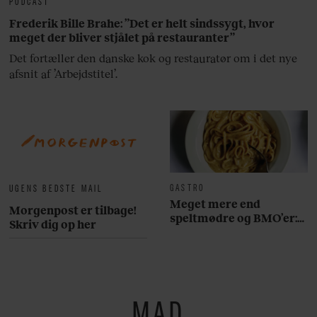
PODCAST
Frederik Bille Brahe: ”Det er helt sindssygt, hvor
meget der bliver stjålet på restauranter”
Det fortæller den danske kok og restauratør om i det nye
afsnit af ’Arbejdstitel’.
GASTRO
UGENS BEDSTE MAIL
Meget mere end
Morgenpost er tilbage!
speltmødre og BMO’er:
Skriv dig op her
Her er 10 fremragende
restauranter på
Østerbro
MAD