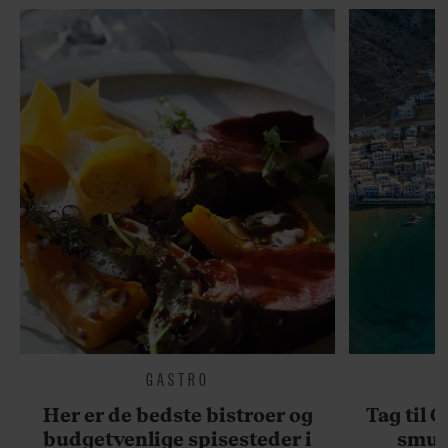
GASTRO
Her er de bedste bistroer og
Tag til 
budgetvenlige spisesteder i
smukk