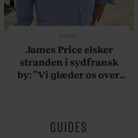
LIVSSTIL
James Price elsker
stranden i sydfransk
by: ”Vi glæder os over,
når vi kan være her i
ydersæsonerne, hvor
der er lidt mere
GUIDES
fredeligt”