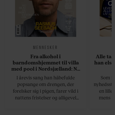
MENNESKER
Fra alkohol i
Alle ta
barndomshjemmet til villa
han elsk
med pool i Nordsjælland: Nu
skal du høre sandheden om
I årevis sang han håbefulde
Som na
Rasmus Seebach
popsange om drengen, der
nyhedsstr
forelsker sig i pigen, farer vild i
en lill
nattens fristelser og alligevel
mens an
finder den lykkelige udgang. Nu,
definer
efter 10 års albumpause, er den
mandlig