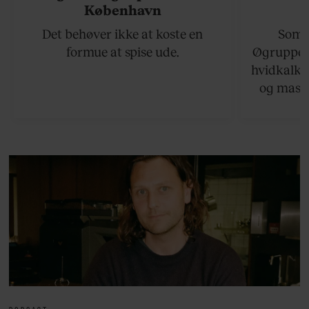
København
Det behøver ikke at koste en
Somme
formue at spise ude.
Øgruppen 
hvidkalke
og masse
viser v
bedste ø
lan