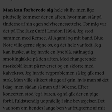
Man kan forberede sig
hele sit liv, men lige
pludselig kommer der en aften, hvor man står på
tinderne af sin egen selviscenesættelse. For mig var
det på The Jazz Café i London i 1994. Jeg stod
sammen med Remee, Al Agami og mit band. Blue
Note ville gerne signe os, og det hele var fedt. Jeg
kan huske, at jeg havde en lyseblå, satinagtig
smokingjakke på den aften. Med changerende
mørkeblå kant på reverset og en skjorte med
kalvekrøs. Jeg havde rygproblemer, så jeg gik med
stok. Man ville sikkert skrige af grin, hvis man så det
i dag, men sådan så man ud i 90’erne. Efter
koncerten stod jeg i baren, og så gik der en pige
forbi, fuldstændig uopnåelig i sine bevægelser. Det
var, som om hendes lange ben var frugterne af mit