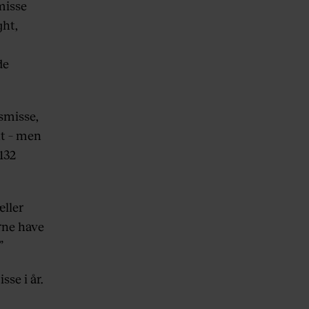
smisse
ght,
de
smisse,
ut – men
 132
æller
erne have
”
sse i år.