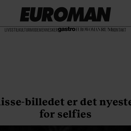
LIVSSTIL
KULTUR
MODE
MENNESKER
KONTAKT
isse-billedet er det nyest
for selfies