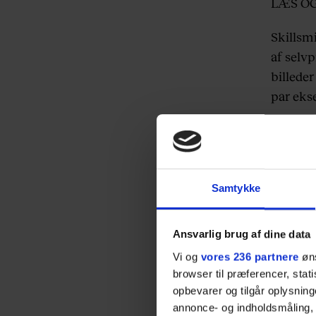
LÆS O
Skillsm
af selv
billeder
par eks
Men men
selfier
er nogle
Samtykke
LÆS O
Ansvarlig brug af dine data
Vi og
vores 236 partnere
øns
browser til præferencer, stat
opbevarer og tilgår oplysning
annonce- og indholdsmåling,