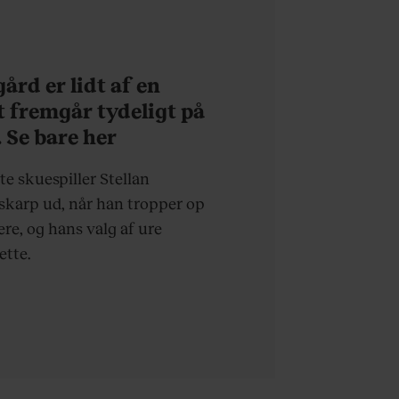
ård er lidt af en
t fremgår tydeligt på
 Se bare her
 skuespiller Stellan
 skarp ud, når han tropper op
ere, og hans valg af ure
ette.