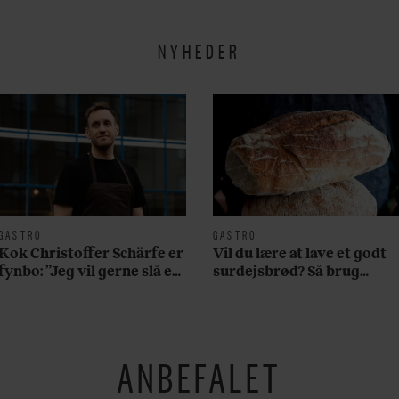
NYHEDER
GASTRO
GASTRO
Kok Christoffer Schärfe er
Vil du lære at lave et godt
fynbo: ”Jeg vil gerne slå et
surdejsbrød? Så brug
slag for, at man skal holde
denne nemme opskrift
fast i det oprindelige ved
brunsvigeren”
ANBEFALET