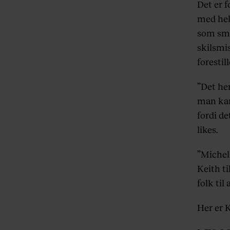
Det er f
med hel
som smi
skilsmi
forestill
”Det he
man kan 
fordi de
likes.
”Michel
Keith ti
folk til
Her er K