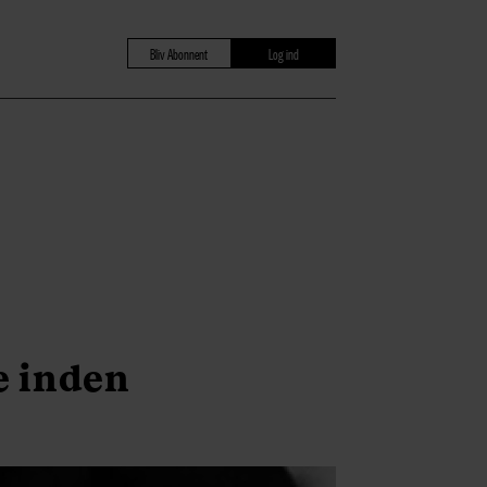
Bliv Abonnent
Log ind
e inden