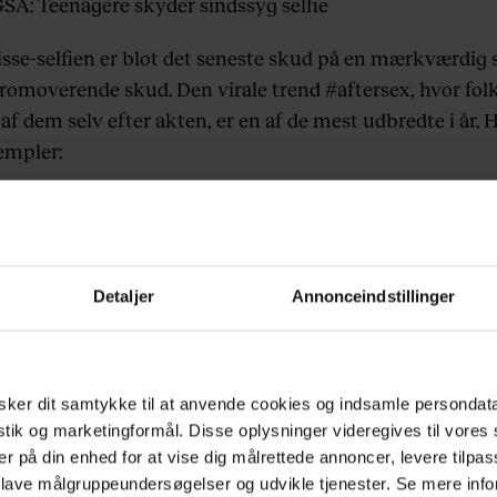
GSÅ:
Teenagere skyder sindssyg selfie
isse-selfien er blot det seneste skud på en mærkværdi
promoverende skud. Den virale trend #aftersex, hvor fol
 af dem selv efter akten, er en af de mest udbredte i år. H
empler:
s sex-billederne er i den harmløse afdeling er begravel
ne udtryk for en uhyggelig manglende sans for situatione
 af de mange selfie-selvmål.
Detaljer
Annonceindstillinger
GSÅ:
Dansk F-16 pilot skyder verdens bedste selfie
ker dit samtykke til at anvende cookies og indsamle persondat
istik og marketingformål. Disse oplysninger videregives til vore
er på din enhed for at vise dig målrettede annoncer, levere tilpas
 lave målgruppeundersøgelser og udvikle tjenester. Se mere inf