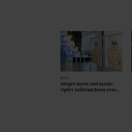
MODE
Meget mere end mode:
Oplev tøjbranchens svar
på Noma i ny særudstilling