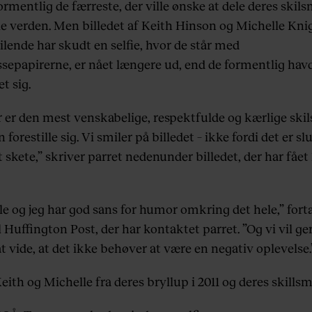
ormentlig de færreste, der ville ønske at dele deres skil
e verden. Men billedet af Keith Hinson og Michelle Kni
lende har skudt en selfie, hvor de står med
ssepapirerne, er nået længere ud, end de formentlig hav
et sig.
r er den mest venskabelige, respektfulde og kærlige skil
forestille sig. Vi smiler på billedet – ikke fordi det er sl
t skete,” skriver parret nedenunder billedet, der har fået
le og jeg har god sans for humor omkring det hele,” fort
l Huffington Post, der har kontaktet parret. ”Og vi vil g
 at vide, at det ikke behøver at være en negativ oplevelse.
eith og Michelle fra deres bryllup i 2011 og deres skillsmi