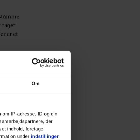
g stamme
k tager
er er et
ses-
n. Her
Om
a om IP-adresse, ID og din
s samarbejdspartnere, der
set indhold, foretage
ormation under
indstillinger