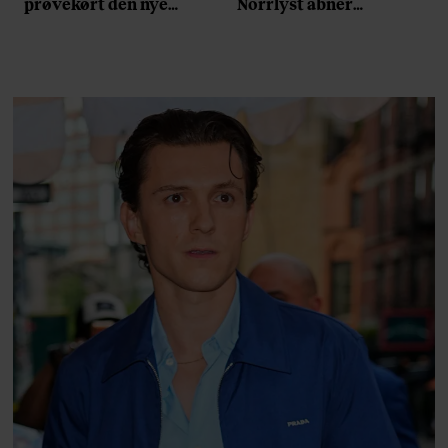
prøvekørt den nye
Norrlyst åbner
Volvo EX60: ”Den kører
burgerrestaurant med
som et svensk eventyr”
Casper Drømme