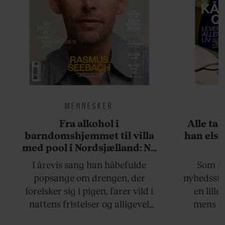
MENNESKER
Fra alkohol i
Alle ta
barndomshjemmet til villa
han elsk
med pool i Nordsjælland: Nu
skal du høre sandheden om
I årevis sang han håbefulde
Som na
Rasmus Seebach
popsange om drengen, der
nyhedsstr
forelsker sig i pigen, farer vild i
en lill
nattens fristelser og alligevel
mens an
finder den lykkelige udgang. Nu,
definer