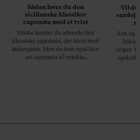
Sådan laver du den
Vil du
sicilianske klassiker
surdejs
caponata med et tvist
n
Måske kender du allerede den
Kok og g
klassiske caponata, der laves med
Mikkel
auberginer. Men du kan også lave
Jesper To
en caponata af smukke
opskrift 
artiskokker. Servér den lun eller
som ka
ved stuetemperatur med godt
måltider –
brød til.