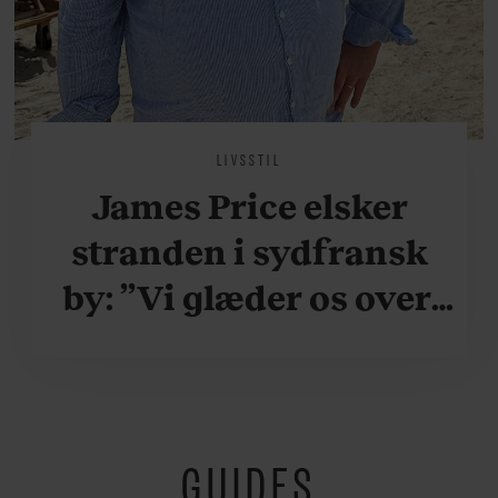
LIVSSTIL
James Price elsker
stranden i sydfransk
by: ”Vi glæder os over,
når vi kan være her i
ydersæsonerne, hvor
der er lidt mere
GUIDES
fredeligt”