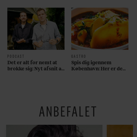
PODCAST
GASTRO
Det er alt for nemt at
Spis dig igennem
brokke sig: Nyt afsnit af
København: Her er de
’Arbejdstitel’ handler
bedste madmarkeder
om alt det, der gør
verden lidt sjovere og
hverdagen lidt lysere
ANBEFALET