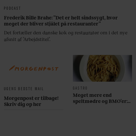
PODCAST
Frederik Bille Brahe: ”Det er helt sindssygt, hvor
meget der bliver stjålet på restauranter”
Det fortæller den danske kok og restauratør om i det nye
afsnit af ’Arbejdstitel’.
GASTRO
UGENS BEDSTE MAIL
Meget mere end
Morgenpost er tilbage!
speltmødre og BMO’er:
Skriv dig op her
Her er 10 fremragende
restauranter på
Østerbro