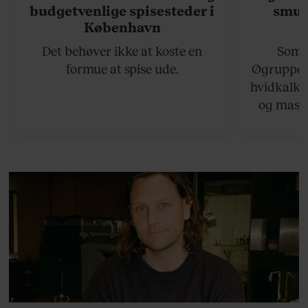
budgetvenlige spisesteder i
smukk
København
Det behøver ikke at koste en
Somme
formue at spise ude.
Øgruppen 
hvidkalke
og masse
viser v
bedste ø
lan