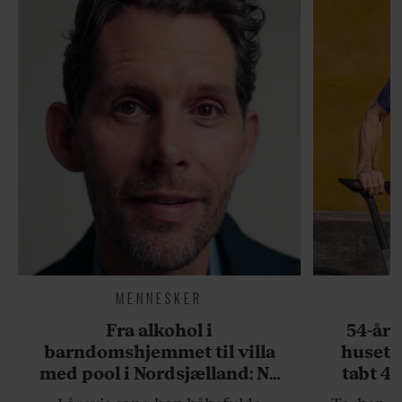
MENNESKER
Fra alkohol i
54-åri
barndomshjemmet til villa
huset 
med pool i Nordsjælland: Nu
tabt 40
skal du høre sandheden om
drøm: 