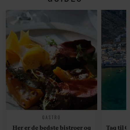
GASTRO
Her er de bedste bistroer og
Tag til 