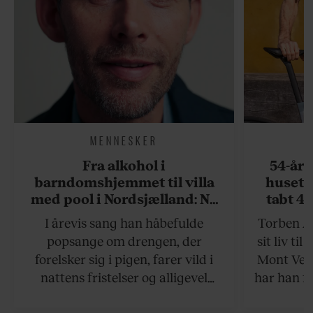
MENNESKER
Fra alkohol i
54-åri
barndomshjemmet til villa
huset 
med pool i Nordsjælland: Nu
tabt 40
skal du høre sandheden om
drøm: 
I årevis sang han håbefulde
Torben An
Rasmus Seebach
skældud 
popsange om drengen, der
sit liv ti
forelsker sig i pigen, farer vild i
Mont Vent
nattens fristelser og alligevel
har han f
finder den lykkelige udgang. Nu,