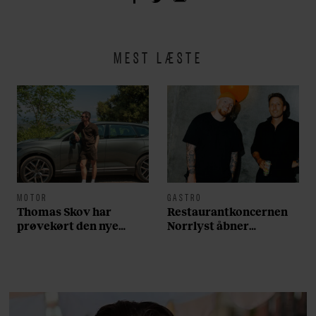
MEST LÆSTE
MOTOR
GASTRO
Thomas Skov har
Restaurantkoncernen
prøvekørt den nye
Norrlyst åbner
Volvo EX60: ”Den kører
burgerrestaurant med
som et svensk eventyr”
Casper Drømme