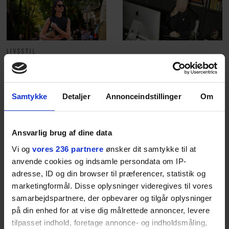
LIVSSTIL
NYHEDSBREV
Dua Lipa har
opdatereret sin guide til
Skriv dig op til
København. Og den er –
Euromans nyhedsbrev
ikke overraskende –
her
Samtykke
Detaljer
Annonceindstillinger
Om
ganske forudsigelig
Ansvarlig brug af dine data
Vi og
vores 236 partnere
ønsker dit samtykke til at
anvende cookies og indsamle persondata om IP-
Jeg er udpræget
adresse, ID og din browser til præferencer, statistik og
marketingformål. Disse oplysninger videregives til vores
midterbarn. Når min far
samarbejdspartnere, der opbevarer og tilgår oplysninger
drak sig fuld og blev
på din enhed for at vise dig målrettede annoncer, levere
tilpasset indhold, foretage annonce- og indholdsmåling,