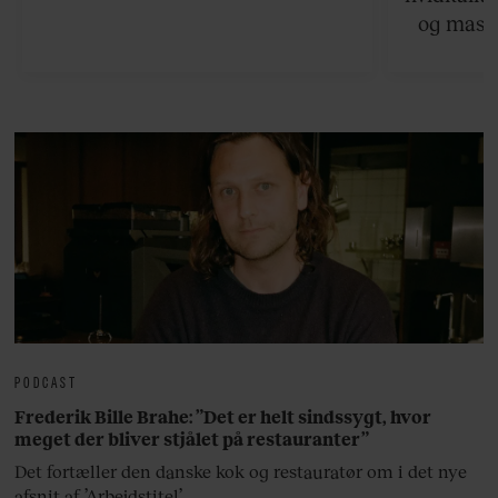
og masse
viser v
bedste ø
lan
PODCAST
Frederik Bille Brahe: ”Det er helt sindssygt, hvor
meget der bliver stjålet på restauranter”
Det fortæller den danske kok og restauratør om i det nye
afsnit af ’Arbejdstitel’.