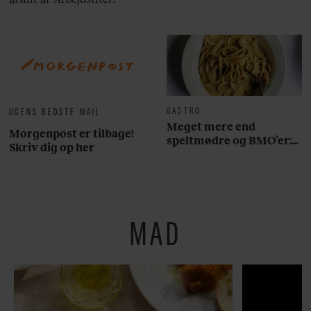
GASTRO
UGENS BEDSTE MAIL
Meget mere end
Morgenpost er tilbage!
speltmødre og BMO’er:
Skriv dig op her
Her er 10 fremragende
restauranter på
Østerbro
MAD