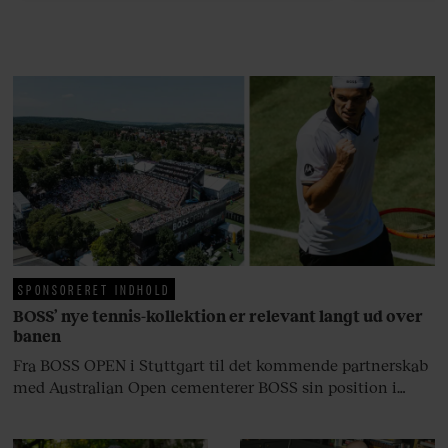
efter 10 års albumpause, er den
rosenrøde forelskelse trådt i
baggrunden; den naive dreng er
blevet voksen. Her indtager
Danmarks største popstjerne selv
fortællerens plads i et portræt om
arv, angst, familieliv, frygten for
at miste stemmen og den
livsglæde, han nægter at give slip
på.
SPONSORERET INDHOLD
BOSS’ nye tennis-kollektion er relevant langt ud over
banen
Fra BOSS OPEN i Stuttgart til det kommende partnerskab
med Australian Open cementerer BOSS sin position i
krydsfeltet mellem tennis, performance og moderne
livsstil.