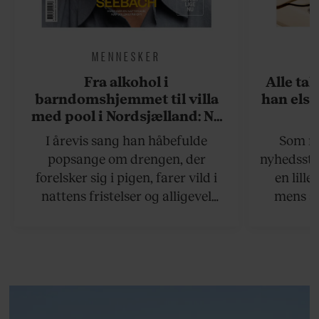
MENNESKER
Fra alkohol i
Alle ta
barndomshjemmet til villa
han elsk
med pool i Nordsjælland: Nu
skal du høre sandheden om
I årevis sang han håbefulde
Som na
Rasmus Seebach
popsange om drengen, der
nyhedsstr
forelsker sig i pigen, farer vild i
en lill
nattens fristelser og alligevel
mens an
finder den lykkelige udgang. Nu,
definer
efter 10 års albumpause, er den
mandlig
rosenrøde forelskelse trådt i
hvor 
baggrunden; den naive dreng er
insisterer
blevet voksen. Her indtager
Danmarks største popstjerne selv