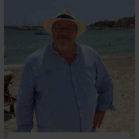
fortællerens plads i et portræt om
arv, angst, familieliv, frygten for
at miste stemmen og den
livsglæde, han nægter at give slip
på.