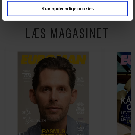
Kun nødvendige cookies
Du kan til enhver tid trække dit samtykke tilbage via
LÆS MAGASINET
linket, du finder i vores cookiepolitik. Du kan læse mere
om vores brug af cookies, samarbejdspartnere og
behandling af dine personoplysninger i forbindelse
hermed i både vores
privatlivspolitik
og
cookiepolitik
.