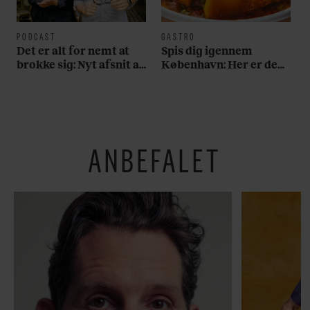
PODCAST
GASTRO
Det er alt for nemt at
Spis dig igennem
brokke sig: Nyt afsnit af
København: Her er de
’Arbejdstitel’ handler
bedste madmarkeder
om alt det, der gør
verden lidt sjovere og
hverdagen lidt lysere
ANBEFALET