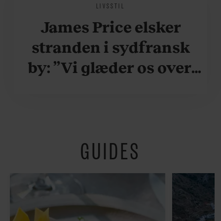
LIVSSTIL
James Price elsker
stranden i sydfransk
by: ”Vi glæder os over,
når vi kan være her i
ydersæsonerne, hvor
der er lidt mere
GUIDES
fredeligt”