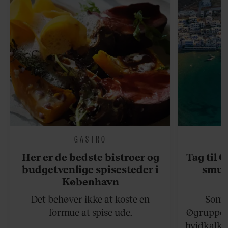
GASTRO
Her er de bedste bistroer og
Tag til 
budgetvenlige spisesteder i
smukk
København
Det behøver ikke at koste en
Somme
formue at spise ude.
Øgruppen 
hvidkalke