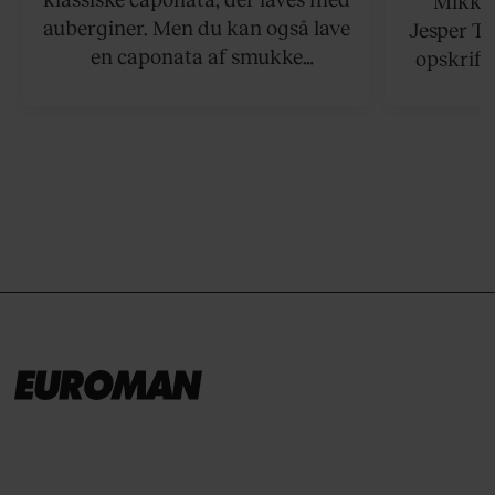
Mikkel
auberginer. Men du kan også lave
Jesper To
en caponata af smukke
opskrift 
artiskokker. Servér den lun eller
som ka
ved stuetemperatur med godt
måltider –
brød til.