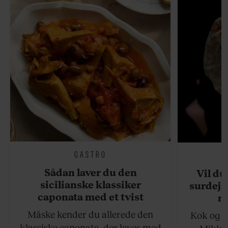
GASTRO
Sådan laver du den
Vil du
sicilianske klassiker
surdejs
caponata med et tvist
n
Måske kender du allerede den
Kok og g
klassiske caponata, der laves med