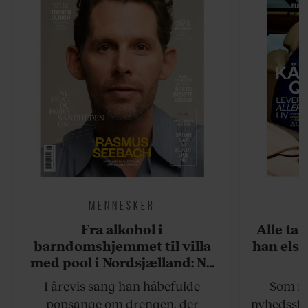
MENNESKER
Fra alkohol i
Alle ta
barndomshjemmet til villa
han elsk
med pool i Nordsjælland: Nu
skal du høre sandheden om
I årevis sang han håbefulde
Som na
Rasmus Seebach
popsange om drengen, der
nyhedsstr