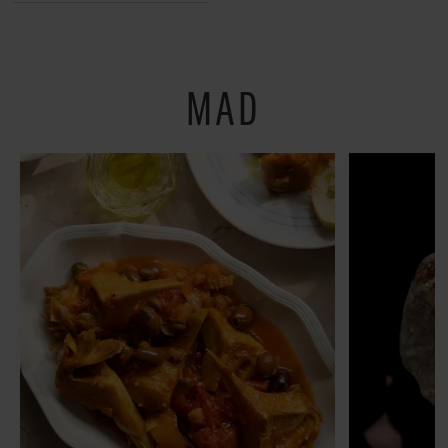
restauranter på
Østerbro
MAD