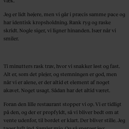
væk.
Jeg er lidt højere, men vi går i præcis samme pace og
har identisk kropsholdning. Rank ryg og raske
skridt. Nogle siger, vi ligner hinanden. Især når vi
smiler.
Ti minutters rask trav, hvor vi snakker løst og fast.
Alt er, som det plejer, og stemningen er god, men
når vi er alene, er der altid et element af noget
akavet. Noget usagt. Sådan har det altid været.
Foran den lille restaurant stopper vi op. Vi er tidligt
på den, og der er propfyldt, så vi bliver bedt om at
vente udenfor, til bordet er klart. Der bliver stille. Jeg
tager luft ind. Samler mig. Og så spørger jeg: