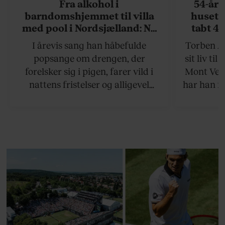
Fra alkohol i
54-åri
barndomshjemmet til villa
huset 
med pool i Nordsjælland: Nu
tabt 40
skal du høre sandheden om
drøm: 
I årevis sang han håbefulde
Torben An
Rasmus Seebach
skældud 
popsange om drengen, der
sit liv ti
forelsker sig i pigen, farer vild i
Mont Vent
nattens fristelser og alligevel
har han f
finder den lykkelige udgang. Nu,
efter 10 års albumpause, er den
rosenrøde forelskelse trådt i
baggrunden; den naive dreng er
blevet voksen. Her indtager
Danmarks største popstjerne selv
fortællerens plads i et portræt om
arv, angst, familieliv, frygten for
at miste stemmen og den
livsglæde, han nægter at give slip