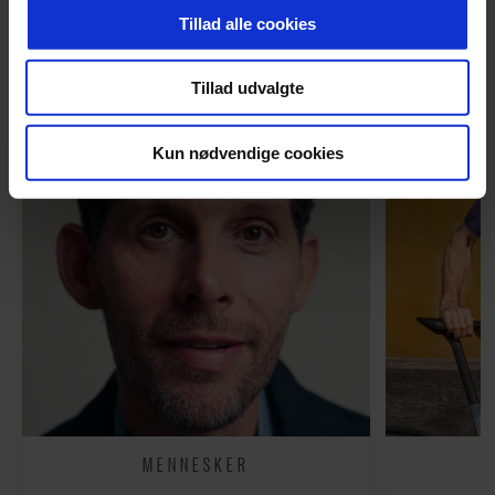
ANBEFALET
hjemmeside. Vi indsamler data om IP, ID og din browser
Tillad alle cookies
for at sikre funktionalitet, generere statistik og huske dine
præferencer samt til brug for markedsføring, så vi kan
Tillad udvalgte
optimere vores reklametiltag på sociale medier og til at
vise dig funktioner i forbindelse med sociale medier.
Kun nødvendige cookies
Du kan til enhver tid trække dit samtykke tilbage via
linket, du finder i vores cookiepolitik. Du kan læse mere
om vores brug af cookies, samarbejdspartnere og
behandling af dine personoplysninger i forbindelse
hermed i både vores
privatlivspolitik
og
cookiepolitik
.
MENNESKER