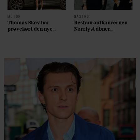
MOTOR
GASTRO
Thomas Skov har
Restaurantkoncernen
prøvekørt den nye
Norrlyst åbner
Volvo EX60: ”Den kører
burgerrestaurant med
som et svensk eventyr”
Casper Drømme