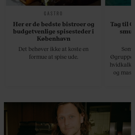
GASTRO
Her er de bedste bistroer og
Tag til 
budgetvenlige spisesteder i
smukk
København
Det behøver ikke at koste en
Somme
formue at spise ude.
Øgruppen 
hvidkalke
og masse
viser v
bedste ø
lan