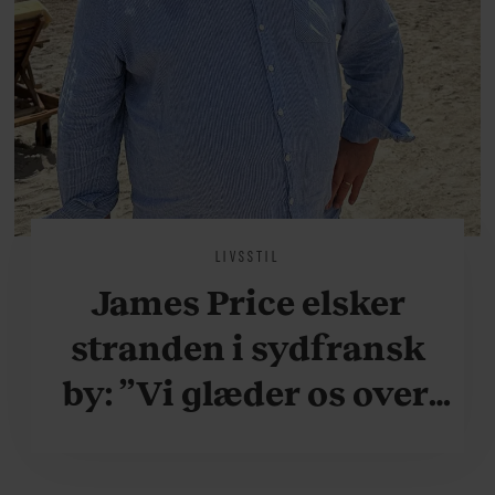
LIVSSTIL
James Price elsker
stranden i sydfransk
by: ”Vi glæder os over,
når vi kan være her i
ydersæsonerne, hvor