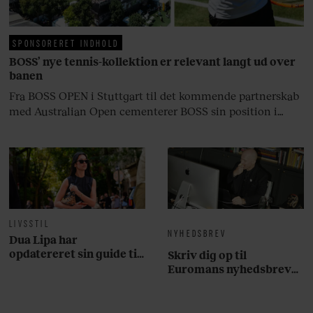
på.
SPONSORERET INDHOLD
BOSS’ nye tennis-kollektion er relevant langt ud over
banen
Fra BOSS OPEN i Stuttgart til det kommende partnerskab
med Australian Open cementerer BOSS sin position i
krydsfeltet mellem tennis, performance og moderne
livsstil.
LIVSSTIL
NYHEDSBREV
Dua Lipa har
opdatereret sin guide til
Skriv dig op til
København. Og den er –
Euromans nyhedsbrev
ikke overraskende –
her
ganske forudsigelig