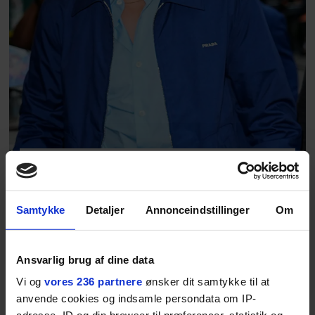
MODE
Spraglede pasteller: Her
Samtykke
Detaljer
Annonceindstillinger
Om
er 20 ting til din
sensommergarderobe
Ansvarlig brug af dine data
Vi og
vores 236 partnere
ønsker dit samtykke til at
anvende cookies og indsamle persondata om IP-