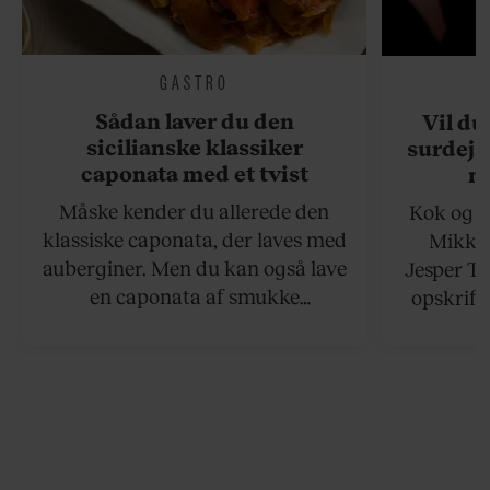
GASTRO
Sådan laver du den
Vil du
sicilianske klassiker
surdejs
caponata med et tvist
n
Måske kender du allerede den
Kok og g
klassiske caponata, der laves med
Mikkel
auberginer. Men du kan også lave
Jesper To
en caponata af smukke
opskrift 
artiskokker. Servér den lun eller
som ka
ved stuetemperatur med godt
måltider –
brød til.