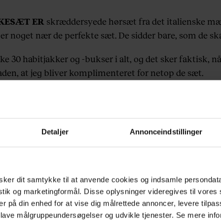
KESÆT ER
skræddersyede hørsæt fra det italienske m
 er noget nær de perfekte sæt. De sidder bare, som de sk
e 30 habitjakker og -bukser i alt, og det sker faktisk, n
aden, at jeg bliver komplimenteret for netop de sæt.
å sent som i sidste uge, hvor jeg kom gående på
rg Allé. En fremmed mand kom på en enormt sød og lid
 hen og sagde:
Detaljer
Annonceindstillinger
simpelthen nødt til at sige, at det er det fedeste jakkesæt
ker dit samtykke til at anvende cookies og indsamle persondat
istik og marketingformål. Disse oplysninger videregives til vore
er på din enhed for at vise dig målrettede annoncer, levere tilpas
Prøv euroman.dk gratis i 14 dage
 lave målgruppeundersøgelser og udvikle tjenester. Se mere inf