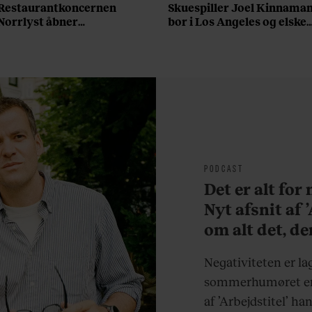
Restaurantkoncernen
Skuespiller Joel Kinnama
Norrlyst åbner
bor i Los Angeles og elsker
burgerrestaurant med
sin morgenrutine: ”Jeg
Casper Drømme
laver 300 squats og 200
armbøjninger hver
morgen”
PODCAST
Det er alt for
Nyt afsnit af 
om alt det, de
sjovere og hve
Negativiteten er la
sommerhumøret er 
af ’Arbejdstitel’ ha