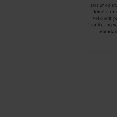
Det er en st
klædte mæn
velklædt p
kvalitet og s
ejendom