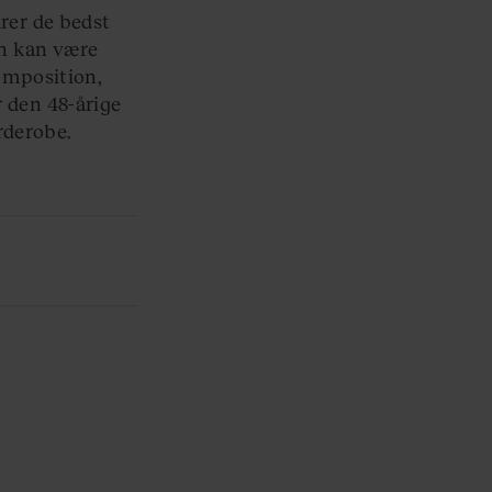
årer de bedst
an kan være
omposition,
r den 48-årige
rderobe.