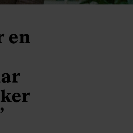
r en
har
kker
”