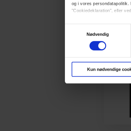
og i vores persondatapolitik. 
"Cookiedeklaration", eller ved
Dine valg anvendes på hele w
Samtykkevalg
Nødvendig
Vi ønsker dit samtykke til at 
Vi anvender egne cookies og c
om IP, ID og din browser for a
markedsføring, så vi kan opti
Kun nødvendige cook
sociale medier.
Du kan til enhver tid trække 
brug af cookies, samarbejdsp
vores
privatlivspolitik
og
co