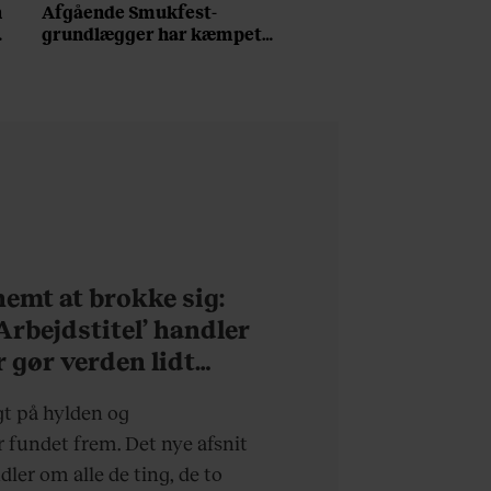
n
Afgående Smukfest-
grundlægger har kæmpet
for anti-dagligdag i 46 år:
”Det er blevet utroligt
svært bare at være
menneske”
 nemt at brokke sig:
’Arbejdstitel’ handler
r gør verden lidt
rdagen lidt lysere
gt på hylden og
fundet frem. Det nye afsnit
ndler om alle de ting, de to