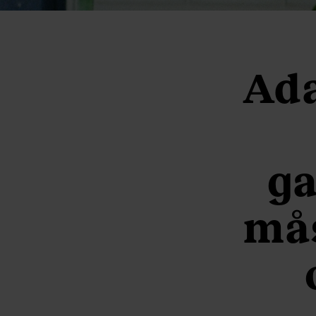
Ada
ga
mås