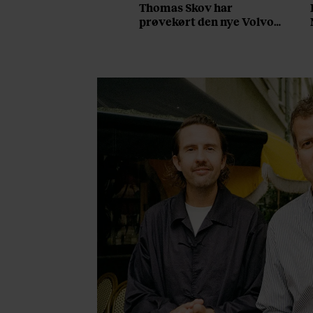
Thomas Skov har
prøvekørt den nye Volvo
EX60: ”Den kører som et
svensk eventyr”