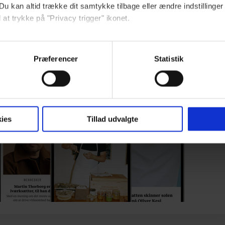
Du kan altid trække dit samtykke tilbage eller ændre indstillinger
Fuld adgang til euroman.dk fra kun 29 kr./md.
 at trykke på "Privacy trigger" ikonet.
Kom igang
ebsitet.
Præferencer
Statistik
Allerede abonnent?
Log ind
eller
Opret Euroman-konto
indsamle og bruge data for at kunne levere og finansiere relevant j
ookies fra tredjeparter til at at optimere dit besøg på vores hj
t sikre funktionalitet, generere statistik og huske dine præferenc
mere vores reklametiltag på sociale medier og til at vise dig fun
ies
Tillad udvalgte
dit samtykke tilbage via linket, du finder i vores cookiepolitik.
artnere og behandling af dine personoplysninger i forbindelse h
okiepolitik
.