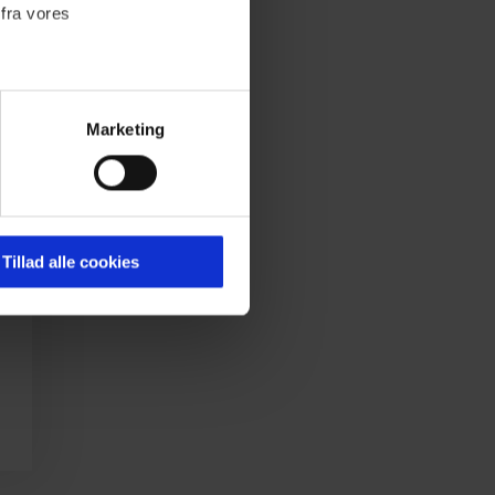
 fra vores
Marketing
ournalistisk indhold til dig.
emmeside. Vi indsamler data
er samt til brug for
ktioner i forbindelse med
Tillad alle cookies
 Du kan læse mere om vores
ermed i både