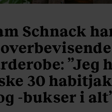
m Schnack ha
overbevisende
rderobe: ”Jeg 
ke 30 habitja
og -bukser i alt