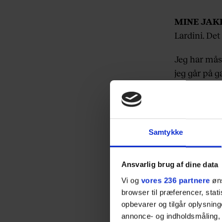
MINE JAK
Lardini. Det
Jeg har måsk
jeg går på g
Det skete s
Frederiksbe
genert måde
Samtykke
’Jeg bliver 
har på.’
Ansvarlig brug af dine data
Vi og
vores 236 partnere
øns
browser til præferencer, stat
opbevarer og tilgår oplysning
annonce- og indholdsmåling,