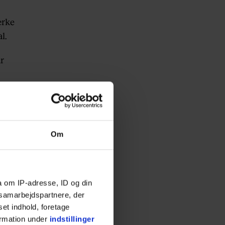
ærke
al.
år
t
Om
, du
a om IP-adresse, ID og din
s samarbejdspartnere, der
set indhold, foretage
ormation under
indstillinger