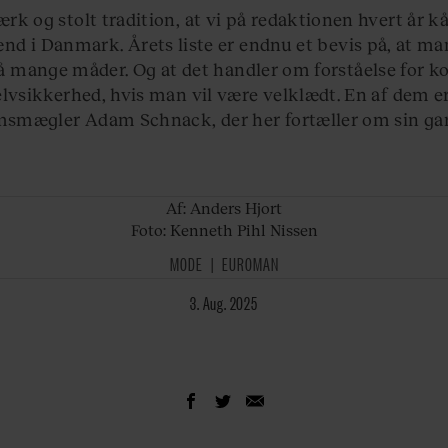
ærk og stolt tradition, at vi på redaktionen hvert år k
d i Danmark. Årets liste er endnu et bevis på, at m
å mange måder. Og at det handler om forståelse for k
elvsikkerhed, hvis man vil være velklædt. En af dem e
smægler Adam Schnack, der her fortæller om sin ga
Af: Anders
Hjort
Foto: Kenneth Pihl Nissen
MODE
EUROMAN
3. Aug. 2025