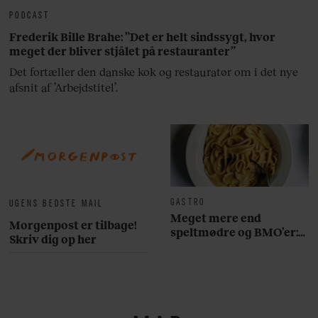
PODCAST
Frederik Bille Brahe: ”Det er helt sindssygt, hvor
meget der bliver stjålet på restauranter”
Det fortæller den danske kok og restauratør om i det nye
afsnit af ’Arbejdstitel’.
GASTRO
UGENS BEDSTE MAIL
Meget mere end
Morgenpost er tilbage!
speltmødre og BMO’er:
Skriv dig op her
Her er 10 fremragende
restauranter på
Østerbro