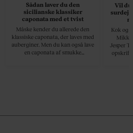
Sådan laver du den
Vil du
sicilianske klassiker
surdejs
caponata med et tvist
n
Måske kender du allerede den
Kok og g
klassiske caponata, der laves med
Mikkel
auberginer. Men du kan også lave
Jesper To
en caponata af smukke
opskrift 
artiskokker. Servér den lun eller
som ka
ved stuetemperatur med godt
måltider –
brød til.