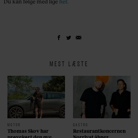
Du kan følge med lige
her.
MEST LÆSTE
MOTOR
GASTRO
Thomas Skov har
Restaurantkoncernen
prøvekørt den nye
Norrlyst åbner