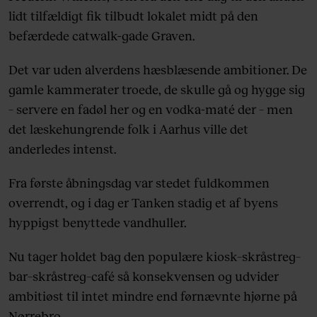
lidt tilfældigt fik tilbudt lokalet midt på den
befærdede catwalk-gade Graven.
Det var uden alverdens hæsblæsende ambitioner. De
gamle kammerater troede, de skulle gå og hygge sig
– servere en fadøl her og en vodka-maté der – men
det læskehungrende folk i Aarhus ville det
anderledes intenst.
Fra første åbningsdag var stedet fuldkommen
overrendt, og i dag er Tanken stadig et af byens
hyppigst benyttede vandhuller.
Nu tager holdet bag den populære kiosk–skråstreg–
bar–skråstreg–café så konsekvensen og udvider
ambitiøst til intet mindre end førnævnte hjørne på
Nørrebro.