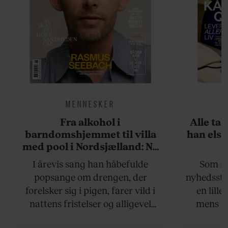
MENNESKER
Fra alkohol i
Alle ta
barndomshjemmet til villa
han elsk
med pool i Nordsjælland: Nu
skal du høre sandheden om
I årevis sang han håbefulde
Som na
Rasmus Seebach
popsange om drengen, der
nyhedsstr
forelsker sig i pigen, farer vild i
en lill
nattens fristelser og alligevel
mens an
finder den lykkelige udgang. Nu,
definer