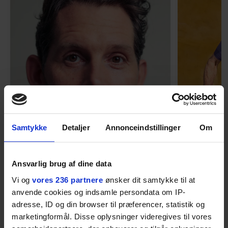
Samtykke
Detaljer
Annonceindstillinger
Om
MENNESKER
Ansvarlig brug af dine data
Vi og
vores 236 partnere
ønsker dit samtykke til at
Fra alkohol i
54-åri
anvende cookies og indsamle persondata om IP-
barndomshjemmet til villa
huset 
adresse, ID og din browser til præferencer, statistik og
med pool i Nordsjælland: Nu
tabt 40
marketingformål. Disse oplysninger videregives til vores
skal du høre sandheden om
drøm: 
I årevis sang han håbefulde
Torben An