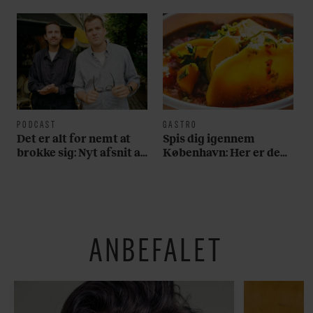
PODCAST
GASTRO
Det er alt for nemt at
Spis dig igennem
brokke sig: Nyt afsnit af
København: Her er de
’Arbejdstitel’ handler
bedste madmarkeder
om alt det, der gør
verden lidt sjovere og
hverdagen lidt lysere
ANBEFALET