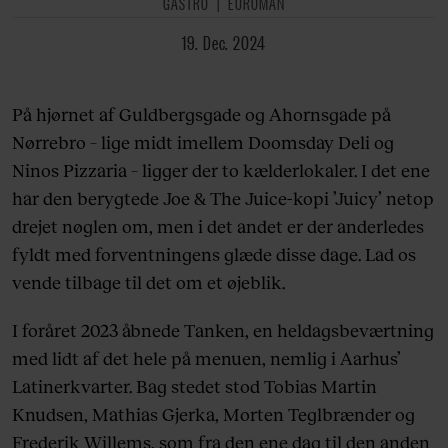
GASTRO
EUROMAN
19. Dec. 2024
På hjørnet af Guldbergsgade og Ahornsgade på
Nørrebro – lige midt imellem Doomsday Deli og
Ninos Pizzaria – ligger der to kælderlokaler. I det ene
har den berygtede Joe & The Juice-kopi ’Juicy’ netop
drejet nøglen om, men i det andet er der anderledes
fyldt med forventningens glæde disse dage. Lad os
vende tilbage til det om et øjeblik.
I foråret 2023 åbnede Tanken, en heldagsbeværtning
med lidt af det hele på menuen, nemlig i Aarhus’
Latinerkvarter. Bag stedet stod Tobias Martin
Knudsen, Mathias Gjerka, Morten Teglbrænder og
Frederik Willems, som fra den ene dag til den anden