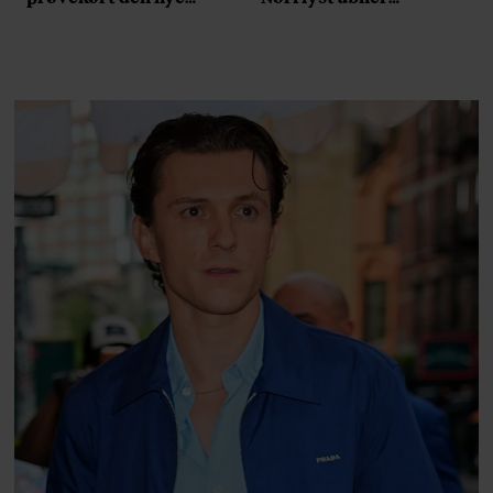
Volvo EX60: ”Den kører
burgerrestaurant med
som et svensk eventyr”
Casper Drømme