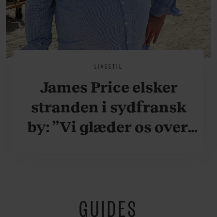
LIVSSTIL
James Price elsker
stranden i sydfransk
by: ”Vi glæder os over,
når vi kan være her i
ydersæsonerne, hvor
der er lidt mere
GUIDES
fredeligt”