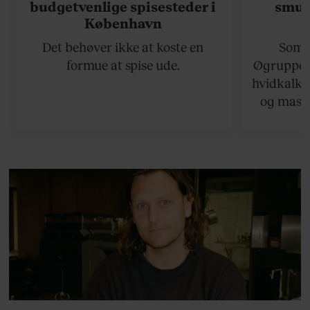
budgetvenlige spisesteder i
smukk
København
Det behøver ikke at koste en
Somme
formue at spise ude.
Øgruppen 
hvidkalke
og masse
viser v
bedste ø
lan