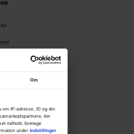
den
med
pper
Om
er
a om IP-adresse, ID og din
s samarbejdspartnere, der
set indhold, foretage
ormation under
indstillinger