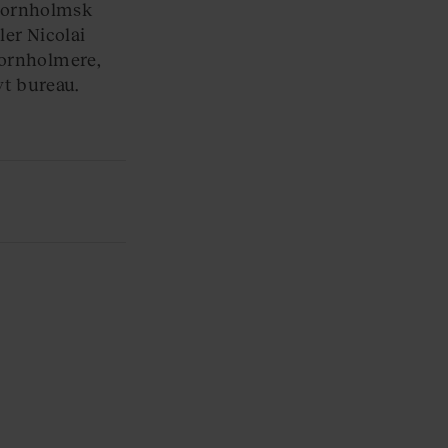
bornholmsk
ler Nicolai
bornholmere,
vt bureau.