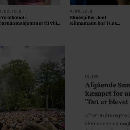
MENNESKER
MENNESKER
Fra alkohol i
Skuespiller Joel
barndomshjemmet til villa
Kinnamann bor i Los
med pool i Nordsjælland:
Angeles og elsker sin
Nu skal du høre sandheden
morgenrutine: ”Jeg laver
om Rasmus Seebach
300 squats og 200
armbøjninger hver
morgen”
KULTUR
Afgående Smu
kæmpet for an
”Det er blevet
at være menn
Efter 46 års ægtes
idémanden nu nøgl