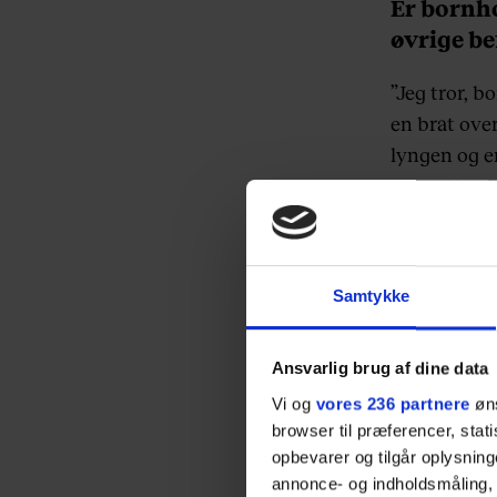
Er bornho
øvrige b
”Jeg tror, b
en brat ove
lyngen og e
og grotter. 
Hvad bet
medarbej
Samtykke
”Fordi Bornh
dem, der arb
Ansvarlig brug af dine data
naturen og b
Vi og
vores 236 partnere
øns
plukker vild
browser til præferencer, stat
opbevarer og tilgår oplysning
annonce- og indholdsmåling,