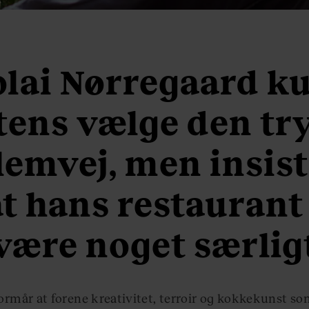
olai Nørregaard k
tens vælge den tr
lemvej, men insist
at hans restaurant
være noget særlig
formår at forene kreativitet, terroir og kokkekunst so