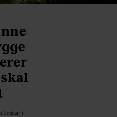
unne
ygge
erer
 skal
t
m Kadeau. I