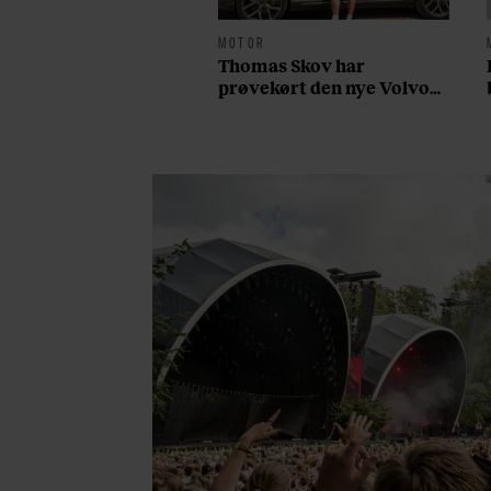
MOTOR
Thomas Skov har
prøvekørt den nye Volvo
EX60: ”Den kører som et
svensk eventyr”