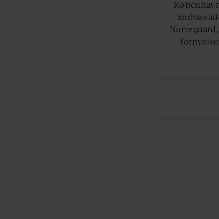
København
ambassade,
Nørregaard,
fornyelse