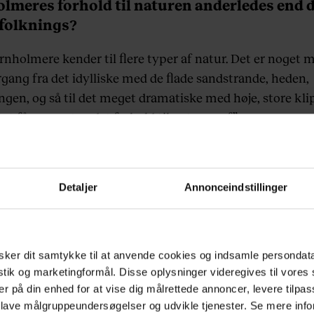
lmeres forhold til naturen anderledes end 
efolknings?
ornholmere kender til flere typer af natur. Det er noget 
rgang fra det idylliske med de flade sandstrande, heden,
ngen, og så til det meget dramatiske med høje, store kli
Det får man et andet forhold til naturen af.”
yder Bornholm-dimensionen for jeres
dere?
Detaljer
Annonceindstillinger
olm er en ø, er den naturligt afgrænset og defineret. Og
ejder på øen, står jo midt i det. Vi arbejder meget med
efinder os i naturen, både når vi er i vores egen have ell
ker dit samtykke til at anvende cookies og indsamle persondat
t. Det giver en helt anden forståelse for råvarerne.
istik og marketingformål. Disse oplysninger videregives til vore
er på din enhed for at vise dig målrettede annoncer, levere tilpas
 lave målgruppeundersøgelser og udvikle tjenester. Se mere inf