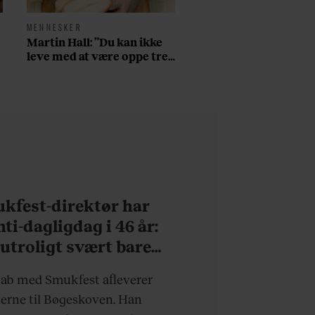
MENNESKER
Martin Hall: ”Du kan ikke
leve med at være oppe tre
døgn i træk på amfetamin,
have århundredets nedtur
på fjerdedagen, og så
starte forfra”
kfest-direktør har
ti-dagligdag i 46 år:
 utroligt svært bare
eske”
kab med Smukfest afleverer
erne til Bøgeskoven. Han