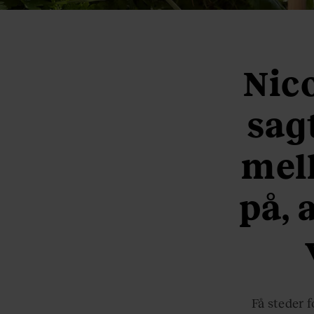
Nic
sag
mel
på, 
Få steder 