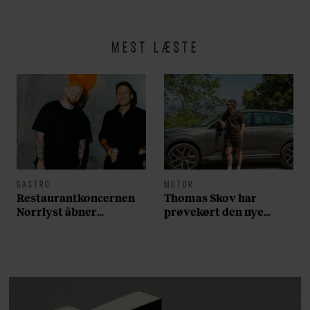
MEST LÆSTE
GASTRO
MOTOR
Restaurantkoncernen
Thomas Skov har
Norrlyst åbner
prøvekørt den nye
burgerrestaurant med
Volvo EX60: ”Den kører
Casper Drømme
som et svensk eventyr”