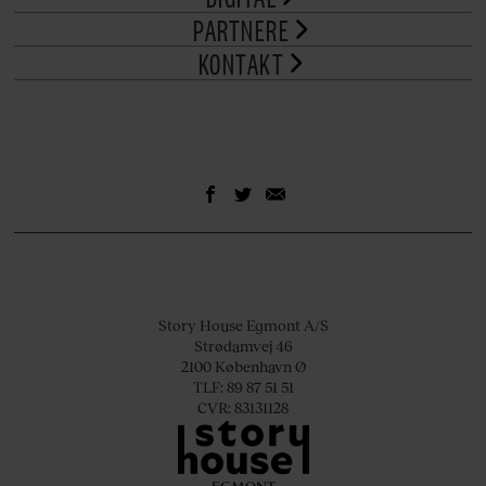
PARTNERE
KONTAKT
Story House Egmont A/S
Strødamvej 46
2100 København Ø
TLF: 89 87 51 51
CVR: 83131128