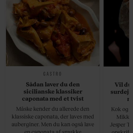
GASTRO
Sådan laver du den
Vil du
sicilianske klassiker
surdejs
caponata med et tvist
n
Måske kender du allerede den
Kok og g
klassiske caponata, der laves med
Mikkel
auberginer. Men du kan også lave
Jesper To
en caponata af smukke
opskrift 