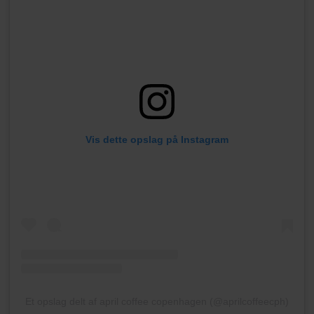
Vis dette opslag på Instagram
Et opslag delt af april coffee copenhagen (@aprilcoffeecph)