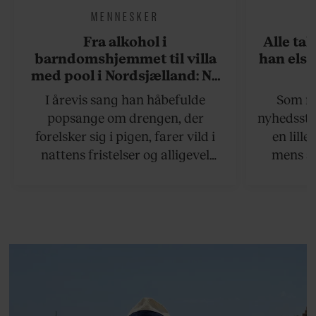
MENNESKER
Fra alkohol i
Alle ta
barndomshjemmet til villa
han elsk
med pool i Nordsjælland: Nu
skal du høre sandheden om
I årevis sang han håbefulde
Som na
Rasmus Seebach
popsange om drengen, der
nyhedsstr
forelsker sig i pigen, farer vild i
en lill
nattens fristelser og alligevel
mens an
finder den lykkelige udgang. Nu,
definer
efter 10 års albumpause, er den
mandlig
rosenrøde forelskelse trådt i
hvor 
baggrunden; den naive dreng er
insisterer
blevet voksen. Her indtager
Danmarks største popstjerne selv
fortællerens plads i et portræt om
arv, angst, familieliv, frygten for