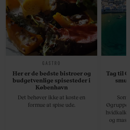
GASTRO
Her er de bedste bistroer og
Tag til 
budgetvenlige spisesteder i
smukk
København
Det behøver ikke at koste en
Somme
formue at spise ude.
Øgruppen 
hvidkalke
og masse
viser v