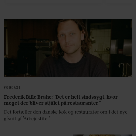
bedste ø
lan
PODCAST
Frederik Bille Brahe: ”Det er helt sindssygt, hvor
meget der bliver stjålet på restauranter”
Det fortæller den danske kok og restauratør om i det nye
afsnit af ’Arbejdstitel’.