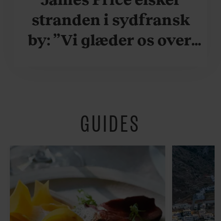
stranden i sydfransk
by: ”Vi glæder os over,
når vi kan være her i
ydersæsonerne, hvor
der er lidt mere
GUIDES
fredeligt”