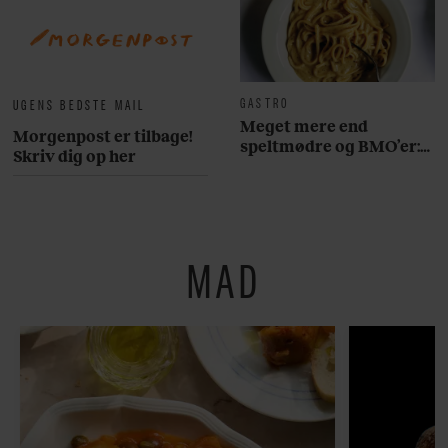
GASTRO
UGENS BEDSTE MAIL
Meget mere end
Morgenpost er tilbage!
speltmødre og BMO’er:
Skriv dig op her
Her er 10 fremragende
restauranter på
Østerbro
MAD