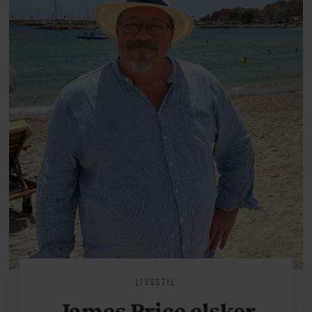
at miste stemmen og den
livsglæde, han nægter at give slip
på.
LIVSSTIL
James Price elsker