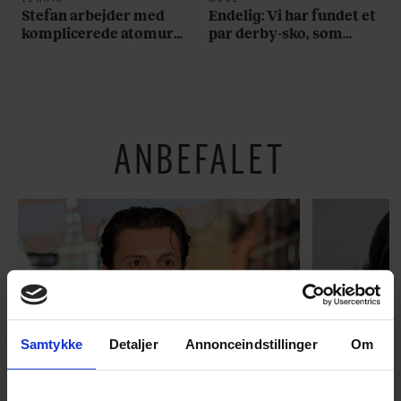
Stefan arbejder med
Endelig: Vi har fundet et
komplicerede atomure,
par derby-sko, som
men selv har han et
lever op til samtlige af
simpelt – og billigt – ur
vores krav
om håndleddet
ANBEFALET
Samtykke
Detaljer
Annonceindstillinger
Om