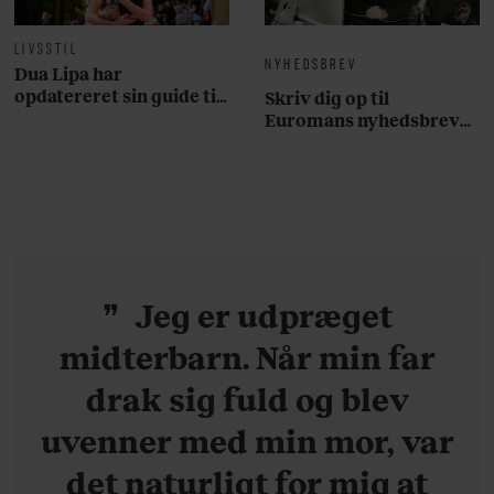
LIVSSTIL
NYHEDSBREV
Dua Lipa har
opdatereret sin guide til
Skriv dig op til
København. Og den er –
Euromans nyhedsbrev
ikke overraskende –
her
ganske forudsigelig
Jeg er udpræget
midterbarn. Når min far
drak sig fuld og blev
uvenner med min mor, var
det naturligt for mig at