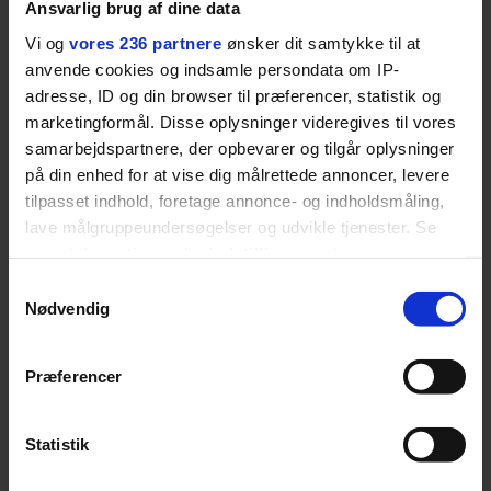
Ansvarlig brug af dine data
Vi og
vores 236 partnere
ønsker dit samtykke til at
anvende cookies og indsamle persondata om IP-
adresse, ID og din browser til præferencer, statistik og
marketingformål. Disse oplysninger videregives til vores
samarbejdspartnere, der opbevarer og tilgår oplysninger
MODE
på din enhed for at vise dig målrettede annoncer, levere
Spraglede pasteller: Her er 20
tilpasset indhold, foretage annonce- og indholdsmåling,
ting til din
barndo
lave målgruppeundersøgelser og udvikle tjenester. Se
sensommergarderobe
med poo
mere information under
indstillinger
og i vores
skal d
persondatapolitik. Du kan altid trække dit samtykke
Det hele er solbleget, kulørt og
I årev
Samtykkevalg
R
tilbage eller ændre indstillinger fra vores
Nødvendig
legesygt i herregarderoben i
popsa
"Cookiedeklaration", eller ved at trykke på "Privacy
sommersæsonen, hvor alt er
forelsker
trigger" ikonet.
lukket, og sindet er åbent. Vi
nattens
Præferencer
guider til det bedste, du kan iføre
finder d
Dine valg anvendes på hele websitet.
dig.
efter 10
Statistik
rosenrø
baggrund
Vi ønsker dit samtykke til at indsamle og bruge data for