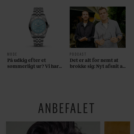
MODE
PODCAST
På udkig efter et
Det er alt for nemt at
sommerligt ur? Vi har
brokke sig: Nyt afsnit af
fundet tre gode bud
’Arbejdstitel’ handler
om alt det, der gør
verden lidt sjovere og
hverdagen lidt lysere
ANBEFALET