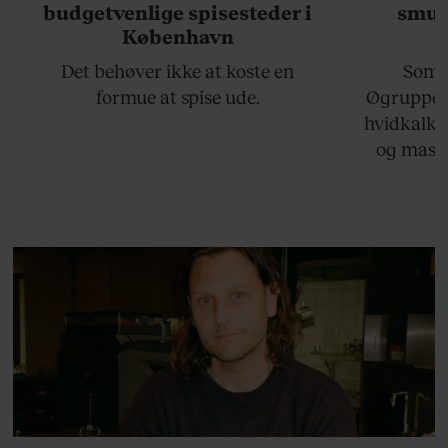
budgetvenlige spisesteder i
smukk
København
Det behøver ikke at koste en
Somme
formue at spise ude.
Øgruppen 
hvidkalke
og masse
viser v
bedste ø
lan