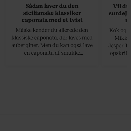
Sådan laver du den
Vil du
sicilianske klassiker
surdejs
caponata med et tvist
n
Måske kender du allerede den
Kok og g
klassiske caponata, der laves med
Mikkel
auberginer. Men du kan også lave
Jesper To
en caponata af smukke
opskrift 
artiskokker. Servér den lun eller
som ka
ved stuetemperatur med godt
måltider –
brød til.