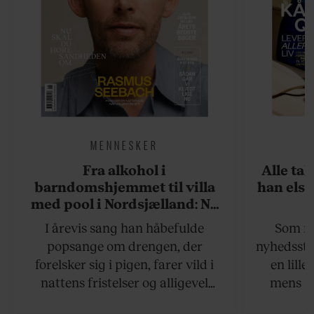
MENNESKER
Fra alkohol i
Alle ta
barndomshjemmet til villa
han elsk
med pool i Nordsjælland: Nu
skal du høre sandheden om
I årevis sang han håbefulde
Som na
Rasmus Seebach
popsange om drengen, der
nyhedsstr
forelsker sig i pigen, farer vild i
en lill
nattens fristelser og alligevel
mens an
finder den lykkelige udgang. Nu,
definer