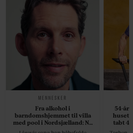
MENNESKER
Fra alkohol i
54-åri
barndomshjemmet til villa
huset 
med pool i Nordsjælland: Nu
tabt 40
skal du høre sandheden om
drøm: 
I årevis sang han håbefulde
Torben An