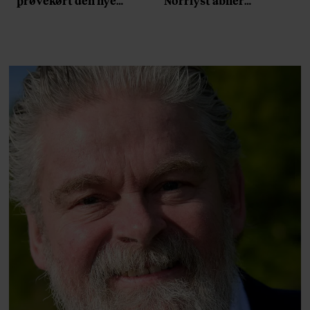
prøvekørt den nye
Norrlyst åbner
Volvo EX60: ”Den kører
burgerrestaurant med
som et svensk eventyr”
Casper Drømme