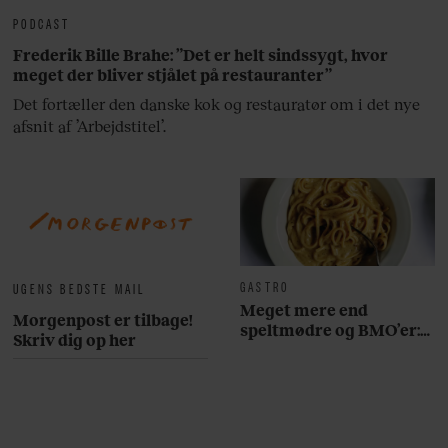
PODCAST
Frederik Bille Brahe: ”Det er helt sindssygt, hvor
meget der bliver stjålet på restauranter”
Det fortæller den danske kok og restauratør om i det nye
afsnit af ’Arbejdstitel’.
GASTRO
UGENS BEDSTE MAIL
Meget mere end
Morgenpost er tilbage!
speltmødre og BMO’er:
Skriv dig op her
Her er 10 fremragende
restauranter på
Østerbro