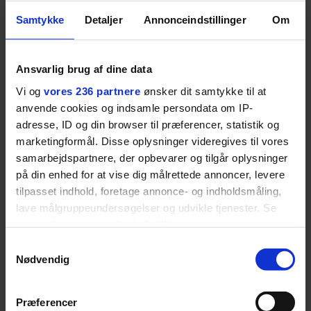
banen
Samtykke
Detaljer
Annonceindstillinger
Om
Fra BOSS OPEN i Stuttgart til det kommende partnerskab
med Australian Open cementerer BOSS sin position i
krydsfeltet mellem tennis, performance og moderne
Ansvarlig brug af dine data
livsstil.
Vi og
vores 236 partnere
ønsker dit samtykke til at
anvende cookies og indsamle persondata om IP-
adresse, ID og din browser til præferencer, statistik og
marketingformål. Disse oplysninger videregives til vores
LIVSSTIL
samarbejdspartnere, der opbevarer og tilgår oplysninger
NYHEDSBREV
Dua Lipa har
på din enhed for at vise dig målrettede annoncer, levere
opdatereret sin guide til
Skriv dig op til
tilpasset indhold, foretage annonce- og indholdsmåling,
København. Og den er –
Euromans nyhedsbrev
lave målgruppeundersøgelser og udvikle tjenester. Se
ikke overraskende –
her
mere information under
indstillinger
og i vores
ganske forudsigelig
persondatapolitik. Du kan altid trække dit samtykke
Samtykkevalg
tilbage eller ændre indstillinger fra vores
Nødvendig
"Cookiedeklaration", eller ved at trykke på "Privacy
trigger" ikonet.
Præferencer