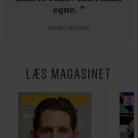
hermed i både vores
privatlivspolitik
og
cookiepolitik
.
egne.
RASMUS SEEBACH
LÆS MAGASINET