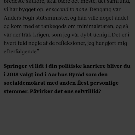
bredeste skuldre, skal bære det meste, det samfund,
vi har bygget op, er
second to none
. Dengang var
Anders Fogh statsminister, og han ville noget andet
og kom med et tankegods om minimalstaten, og så
var der Irak-krigen, som jeg var dybt uenig i. Det er i
hvert fald nogle af de refleksioner, jeg har gjort mig
efterfølgende.”
Springer vi lidt i din politiske karriere bliver du
i 2018 valgt ind i Aarhus Byråd som den
socialdemokrat med anden flest personlige
stemmer. Påvirker det ens selvtillid?