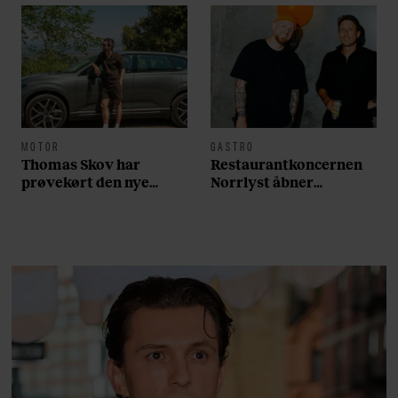
Året efter blev han medlem af byrådet.
I oktober 2024 blev han borgmester i Aarhus.
Privat danner han par med Ane Edslev
Andersen, ph.d.-studerende på statskundskab.
De har sammen datteren Gro.
MOTOR
GASTRO
Thomas Skov har
Restaurantkoncernen
prøvekørt den nye
Norrlyst åbner
Volvo EX60: ”Den kører
burgerrestaurant med
som et svensk eventyr”
Casper Drømme