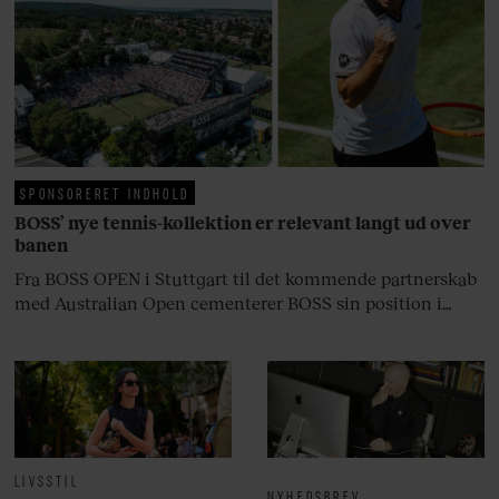
fortællerens plads i et portræt om
arv, angst, familieliv, frygten for
at miste stemmen og den
livsglæde, han nægter at give slip
på.
SPONSORERET INDHOLD
BOSS’ nye tennis-kollektion er relevant langt ud over
banen
Fra BOSS OPEN i Stuttgart til det kommende partnerskab
med Australian Open cementerer BOSS sin position i
krydsfeltet mellem tennis, performance og moderne
livsstil.
LIVSSTIL
NYHEDSBREV