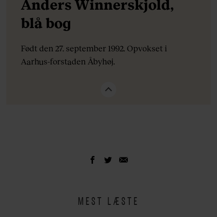
Anders Winnerskjold,
blå bog
Født den 27. september 1992. Opvokset i
Aarhus-forstaden Åbyhøj.
Meldte sig ind i Socialdemokratiet som 13-årig,
hvor et af de store idoler blev Nicolai
Wammen.
Har en kandidat i statskundskab fra Aarhus
Universitet, hvor han undervejs i studietiden
var med til at starte virksomheden Elevaid,
der tilbyder online terapi til unge i mistrivsel
på uddannelser.
MEST LÆSTE
Var fra 2015 til 2017 formand for DSU Aarhus.