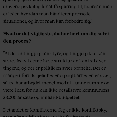
erhvervspsykolog for at få sparring til, hvordan man
er leder, hvordan man håndterer pressede
situationer, og hvor man kan forbedre sig.”
Hvad er det vigtigste, du har lært om dig selv i
den proces?
”At der er ting, jeg kan styre, og ting, jeg ikke kan
styre. Jeg vil gerne have struktur og kontrol over
tingene, og der er politik en svær branche. Der er
mange uforudsigeligheder og sigtbarheden er svær,
så jeg har arbejdet meget med at kunne rumme og
være i det, for du kan ikke detailstyre kommunens
28.000 ansatte og milliard-budgettet.
Det andet er konflikterne. Jeg er ikke konfliktsky,
men når politik bliver at råbe fra hvert sit