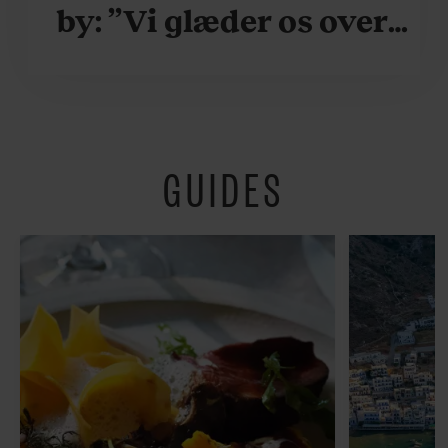
by: ”Vi glæder os over,
når vi kan være her i
ydersæsonerne, hvor
der er lidt mere
GUIDES
fredeligt”