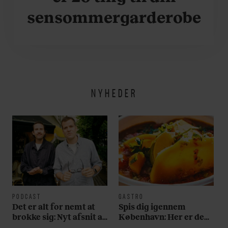
sensommergarderobe
NYHEDER
PODCAST
GASTRO
Det er alt for nemt at
Spis dig igennem
brokke sig: Nyt afsnit af
København: Her er de
’Arbejdstitel’ handler
bedste madmarkeder