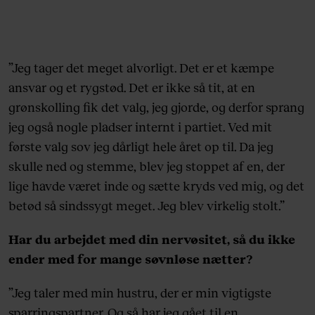
”Jeg tager det meget alvorligt. Det er et kæmpe
ansvar og et rygstød. Det er ikke så tit, at en
grønskolling fik det valg, jeg gjorde, og derfor sprang
jeg også nogle pladser internt i partiet. Ved mit
første valg sov jeg dårligt hele året op til. Da jeg
skulle ned og stemme, blev jeg stoppet af en, der
lige havde været inde og sætte kryds ved mig, og det
betød så sindssygt meget. Jeg blev virkelig stolt.”
Har du arbejdet med din nervøsitet, så du ikke
ender med for mange søvnløse nætter?
”Jeg taler med min hustru, der er min vigtigste
sparringspartner. Og så har jeg gået til en