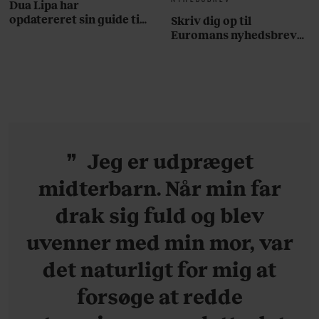
Dua Lipa har
opdatereret sin guide til
Skriv dig op til
København. Og den er –
Euromans nyhedsbrev
ikke overraskende –
her
ganske forudsigelig
Jeg er udpræget
midterbarn. Når min far
drak sig fuld og blev
uvenner med min mor, var
det naturligt for mig at
forsøge at redde