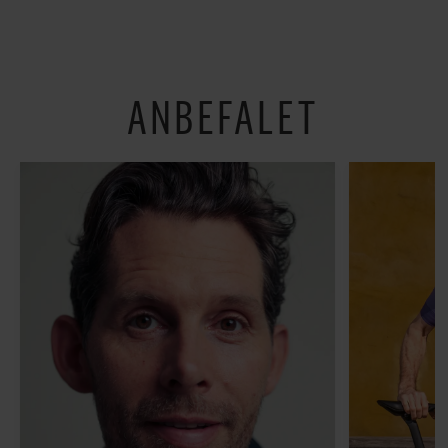
om alt det, der gør
verden lidt sjovere og
hverdagen lidt lysere
ANBEFALET