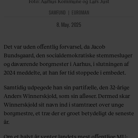
Foto: Aarhus Kommune og Lars Just
SAMFUND
EUROMAN
8. May. 2025
Det var uden offentlig forvarsel, da Jacob
Bundsgaard, den socialdemokratiske stemmesluger
og daværende borgmester i Aarhus, i slutningen af
2024 meddelte, at han før tid stoppede i embedet.
Samtidig udpegede han sin partifælle, den 32-årige
Anders Winnerskjold, som sin afløser. Dermed skar
Winnerskjold sit navn ind i stamtræet over unge
borgmestre, et træ der er groet betydeligt de seneste
år.
Om et halvt år venter landets mest offentlige MU-