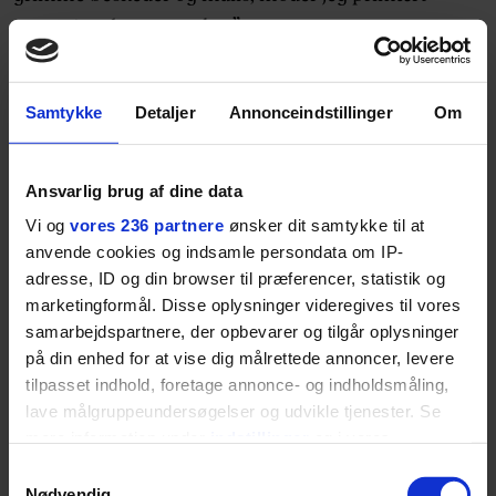
enormt søde mennesker.”
En af de politiske dagsordenener, der har fyldt
meget, er det nye AGF-stadion, hvor du har
Samtykke
Detaljer
Annonceindstillinger
Om
arvet store budgetoverskridelser.
Overskridelser, der har ført til en del kritik.
Ansvarlig brug af dine data
Hvordan har du valgt at håndtere det som
Vi og
vores 236 partnere
ønsker dit samtykke til at
leder?
anvende cookies og indsamle persondata om IP-
adresse, ID og din browser til præferencer, statistik og
”Jeg har forsøgt mig med transparent
marketingformål. Disse oplysninger videregives til vores
kommunikation og fortælle, hvor problemerne er,
samarbejdspartnere, der opbevarer og tilgår oplysninger
hvad jeg vil gøre ved dem, og hvorfor der er andre
på din enhed for at vise dig målrettede annoncer, levere
ting, man ikke kan gøre. Det har handlet om at tage
tilpasset indhold, foretage annonce- og indholdsmåling,
folk med ind i mit refleksionsrum for at de kan
lave målgruppeundersøgelser og udvikle tjenester. Se
mere information under
indstillinger
og i vores
forstå mit take og mine nuancer. Og så har det været
persondatapolitik. Du kan altid trække dit samtykke
vigtigt, at selvom vi skal spare og lave tilpasninger
Samtykkevalg
tilbage eller ændre indstillinger fra vores
Nødvendig