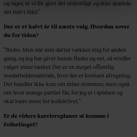
linket, du finder i vores cookiepolitik. Du kan læse mere
og siger, at vi fik gjort det ordentligt og ikke sparede
om vores brug af cookies, samarbejdspartnere og
det halvt ihjel.”
behandling af dine personoplysninger i forbindelse
hermed i både vores
privatlivspolitik
og
cookiepolitik
.
Der er et halvt år til næste valg. Hvordan sover
du for tiden?
”Bedre. Men når min datter vækker mig for anden
gang, og jeg har givet hende flaske og sut, så strejfer
valget mine tanker. Det er en meget offentlig
medarbejdersamtale, hvor der er kontant afregning.
Det handler ikke kun om mine stemmer, men også
om hvor mange partiet får, for jeg er i spidsen og
skal bære mere for kollektivet.”
Er de videre karriereplaner at komme i
Folketinget?