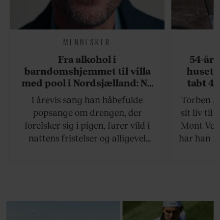
MENNESKER
Fra alkohol i
54-åri
barndomshjemmet til villa
huset 
med pool i Nordsjælland: Nu
tabt 40
skal du høre sandheden om
drøm: 
I årevis sang han håbefulde
Torben An
Rasmus Seebach
skældud 
popsange om drengen, der
sit liv ti
forelsker sig i pigen, farer vild i
Mont Vent
nattens fristelser og alligevel
har han f
finder den lykkelige udgang. Nu,
efter 10 års albumpause, er den
rosenrøde forelskelse trådt i
baggrunden; den naive dreng er
blevet voksen. Her indtager
Danmarks største popstjerne selv