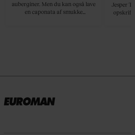
auberginer. Men du kan også lave
Jesper To
en caponata af smukke
opskrift 
artiskokker. Servér den lun eller
som ka
ved stuetemperatur med godt
måltider –
brød til.