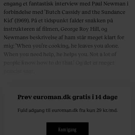
engang et fantastisk interview med Paul Newman i
forbindelse med ’Butch Cassidy and the Sundance
Kid’ (1969). På et tidspunkt falder snakken på
instruktøren af filmen, George Roy Hill, og
Newmans beskrivelse af ham står meget klart for
mig: ’When you’re cooking, he leaves you alone.
When you need help, he helps you. Not a lot of
people know how to do that.’ Og det er meget
præcist sagt.
Prøv euroman.dk gratis i 14 dage
Fuld adgang til euroman.dk fra kun 29 kr./md.
Kom igang