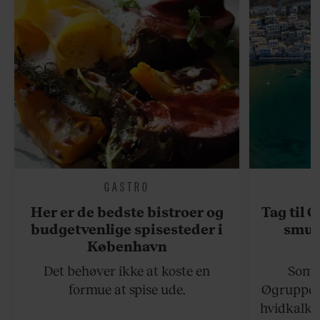
GASTRO
Her er de bedste bistroer og
Tag til 
budgetvenlige spisesteder i
smukk
København
Det behøver ikke at koste en
Somme
formue at spise ude.
Øgruppen 
hvidkalke