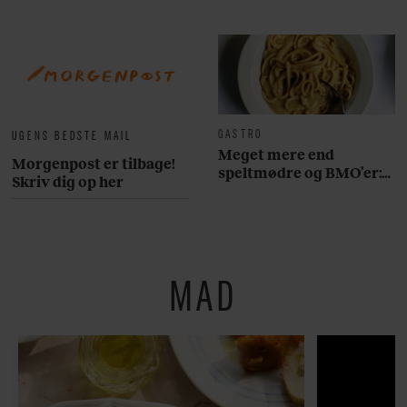
GASTRO
UGENS BEDSTE MAIL
Meget mere end
Morgenpost er tilbage!
speltmødre og BMO’er:
Skriv dig op her
Her er 10 fremragende
restauranter på
Østerbro
MAD