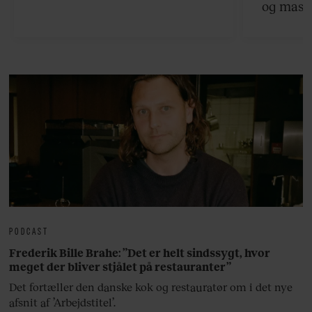
og masse
viser v
bedste ø
lan
PODCAST
Frederik Bille Brahe: ”Det er helt sindssygt, hvor
meget der bliver stjålet på restauranter”
Det fortæller den danske kok og restauratør om i det nye
afsnit af ’Arbejdstitel’.