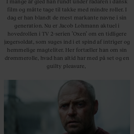
I mange år gled han rundt under radaren i dansk
film og måtte tage til takke med mindre roller. I
dag er han blandt de mest markante navne i sin
generation. Nu er Jacob Lohmann aktuel i
hovedrollen i TV 2-serien ’Oxen’ om en tidligere
jægersoldat, som suges ind i et spind af intriger og
hemmelige magteliter. Her fortæller han om sin
drømmerolle, hvad han altid har med på set og en
guilty pleasure,