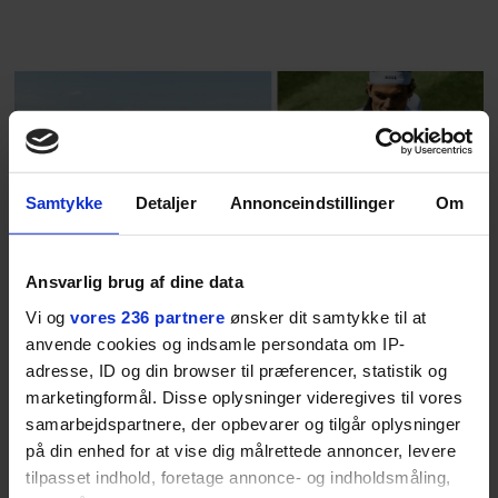
rosenrøde forelskelse trådt i
baggrunden; den naive dreng er
blevet voksen. Her indtager
Danmarks største popstjerne selv
fortællerens plads i et portræt om
arv, angst, familieliv, frygten for
at miste stemmen og den
Samtykke
Detaljer
Annonceindstillinger
Om
livsglæde, han nægter at give slip
på.
Ansvarlig brug af dine data
SPONSORERET INDHOLD
Vi og
vores 236 partnere
ønsker dit samtykke til at
BOSS’ nye tennis-kollektion er relevant langt ud over
anvende cookies og indsamle persondata om IP-
banen
adresse, ID og din browser til præferencer, statistik og
Fra BOSS OPEN i Stuttgart til det kommende partnerskab
marketingformål. Disse oplysninger videregives til vores
med Australian Open cementerer BOSS sin position i
samarbejdspartnere, der opbevarer og tilgår oplysninger
krydsfeltet mellem tennis, performance og moderne
på din enhed for at vise dig målrettede annoncer, levere
livsstil.
tilpasset indhold, foretage annonce- og indholdsmåling,