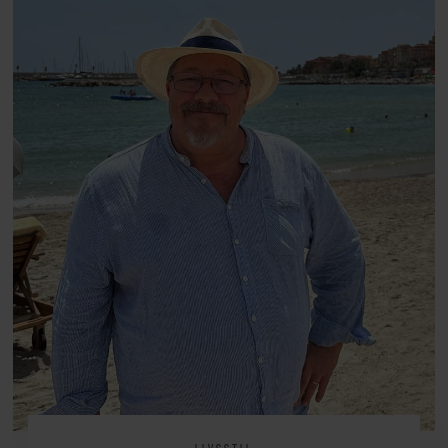
arv, angst, familieliv, frygten for
at miste stemmen og den
livsglæde, han nægter at give slip
på.
LIVSSTIL