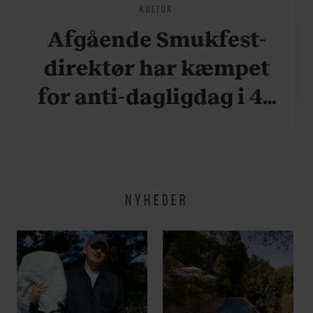
KULTUR
Afgående Smukfest-
direktør har kæmpet
for anti-dagligdag i 46
år: ”Det er blevet
utroligt svært bare at
være menneske”
NYHEDER