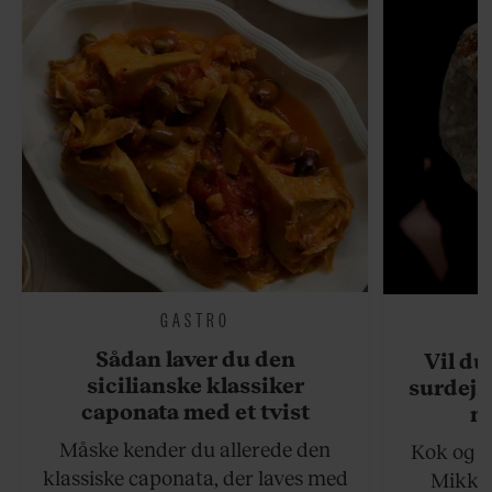
GASTRO
Sådan laver du den
Vil du
sicilianske klassiker
surdejs
caponata med et tvist
n
Måske kender du allerede den
Kok og g
klassiske caponata, der laves med
Mikkel