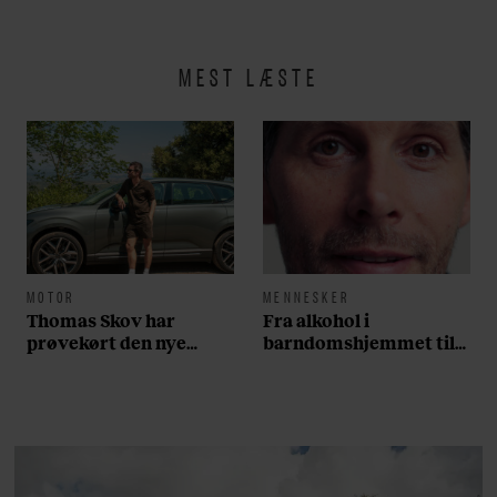
MEST LÆSTE
MOTOR
MENNESKER
Thomas Skov har
Fra alkohol i
prøvekørt den nye
barndomshjemmet til
Volvo EX60: ”Den kører
villa med pool i
som et svensk eventyr”
Nordsjælland: Nu skal
du høre sandheden om
Rasmus Seebach