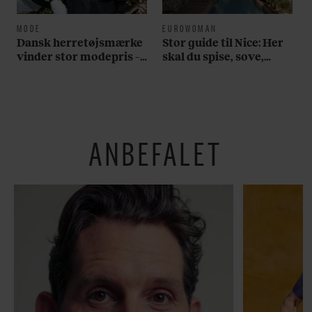
MODE
EUROWOMAN
Dansk herretøjsmærke
Stor guide til Nice: Her
vinder stor modepris –
skal du spise, sove,
og en masse penge
bade, drikke vin,
shoppe og se på kunst
ANBEFALET