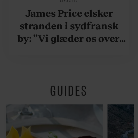
James Price elsker
stranden i sydfransk
by: ”Vi glæder os over,
når vi kan være her i
ydersæsonerne, hvor
der er lidt mere
GUIDES
fredeligt”