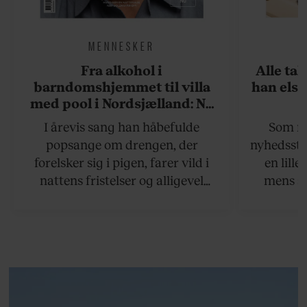
MENNESKER
Fra alkohol i
Alle ta
barndomshjemmet til villa
han elsk
med pool i Nordsjælland: Nu
skal du høre sandheden om
I årevis sang han håbefulde
Som na
Rasmus Seebach
popsange om drengen, der
nyhedsstr
forelsker sig i pigen, farer vild i
en lill
nattens fristelser og alligevel
mens an
finder den lykkelige udgang. Nu,
definer
efter 10 års albumpause, er den
mandlig
rosenrøde forelskelse trådt i
hvor 
baggrunden; den naive dreng er
insisterer
blevet voksen. Her indtager
Danmarks største popstjerne selv
fortællerens plads i et portræt om