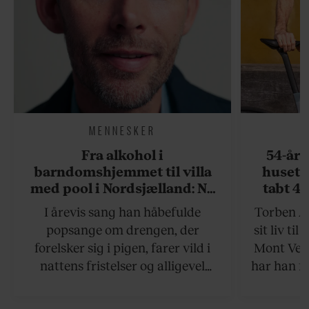
MENNESKER
Fra alkohol i
54-åri
barndomshjemmet til villa
huset 
med pool i Nordsjælland: Nu
tabt 40
skal du høre sandheden om
drøm: 
I årevis sang han håbefulde
Torben An
Rasmus Seebach
skældud 
popsange om drengen, der
sit liv ti
forelsker sig i pigen, farer vild i
Mont Vent
nattens fristelser og alligevel
har han f
finder den lykkelige udgang. Nu,
efter 10 års albumpause, er den