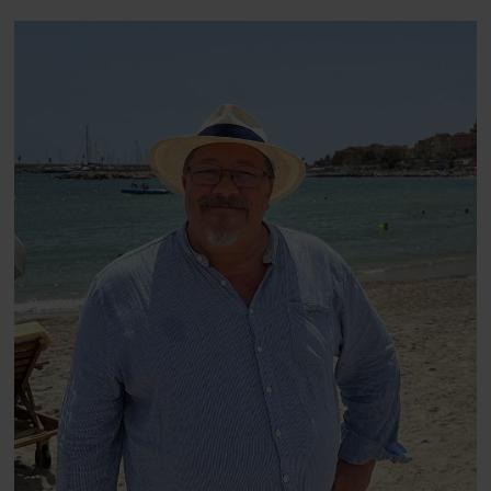
blevet voksen. Her indtager
Danmarks største popstjerne selv
fortællerens plads i et portræt om
arv, angst, familieliv, frygten for
at miste stemmen og den
livsglæde, han nægter at give slip
på.