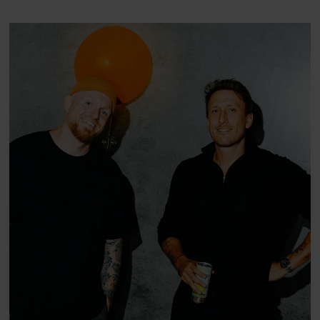
armbøjninger hver
morgen”