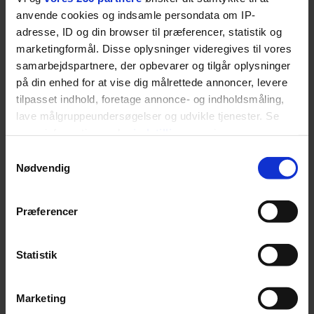
med Australian Open cementerer BOSS sin position i
anvende cookies og indsamle persondata om IP-
krydsfeltet mellem tennis, performance og moderne
adresse, ID og din browser til præferencer, statistik og
livsstil.
marketingformål. Disse oplysninger videregives til vores
samarbejdspartnere, der opbevarer og tilgår oplysninger
på din enhed for at vise dig målrettede annoncer, levere
tilpasset indhold, foretage annonce- og indholdsmåling,
LIVSSTIL
lave målgruppeundersøgelser og udvikle tjenester. Se
NYHEDSBREV
Dua Lipa har
mere information under
indstillinger
og i vores
opdatereret sin guide til
Skriv dig op til
persondatapolitik. Du kan altid trække dit samtykke
Samtykkevalg
København. Og den er –
Euromans nyhedsbrev
tilbage eller ændre indstillinger fra vores
Nødvendig
ikke overraskende –
her
"Cookiedeklaration", eller ved at trykke på "Privacy
ganske forudsigelig
trigger" ikonet.
Præferencer
Dine valg anvendes på hele websitet.
Statistik
Jeg er udpræget
Vi ønsker dit samtykke til at indsamle og bruge data for
Marketing
at kunne levere og finansiere relevant journalistisk
midterbarn. Når min far