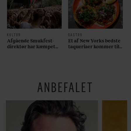
KULTUR
GASTRO
Afgående Smukfest-
Et af New Yorks bedste
direktør har kæmpet
taqueriaer kommer til
for anti-dagligdag i 46
København
år: ”Det er blevet
utroligt svært bare at
være menneske”
ANBEFALET