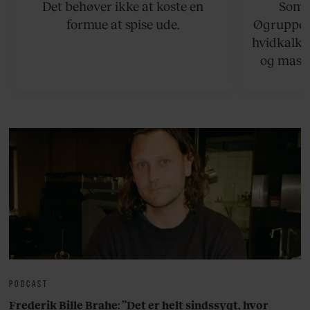
Det behøver ikke at koste en
Somme
formue at spise ude.
Øgruppen 
hvidkalke
og masse
viser v
bedste ø
lan
PODCAST
Frederik Bille Brahe: ”Det er helt sindssygt, hvor