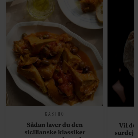
GASTRO
Sådan laver du den
Vil du
sicilianske klassiker
surdejs