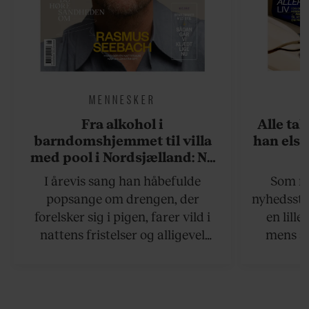
MENNESKER
Fra alkohol i
Alle ta
barndomshjemmet til villa
han elsk
med pool i Nordsjælland: Nu
skal du høre sandheden om
I årevis sang han håbefulde
Som na
Rasmus Seebach
popsange om drengen, der
nyhedsstr
forelsker sig i pigen, farer vild i
en lill
nattens fristelser og alligevel
mens an
finder den lykkelige udgang. Nu,
definer
efter 10 års albumpause, er den
mandlig
rosenrøde forelskelse trådt i
hvor 
baggrunden; den naive dreng er
insisterer