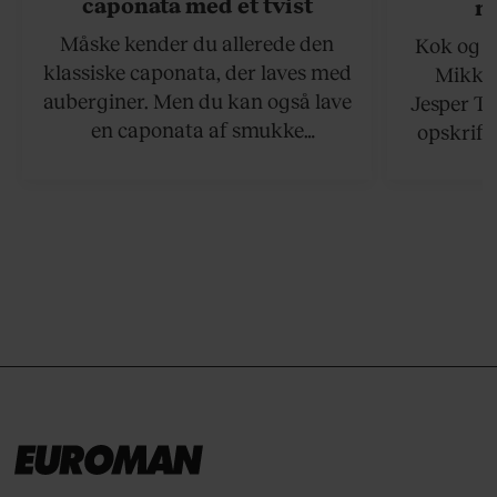
caponata med et tvist
n
Måske kender du allerede den
Kok og g
klassiske caponata, der laves med
Mikkel
auberginer. Men du kan også lave
Jesper To
en caponata af smukke
opskrift 
artiskokker. Servér den lun eller
som ka
ved stuetemperatur med godt
måltider –
brød til.