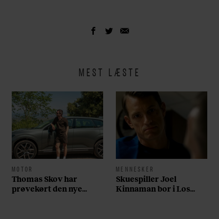
MEST LÆSTE
MOTOR
MENNESKER
Thomas Skov har
Skuespiller Joel
prøvekørt den nye
Kinnaman bor i Los
Volvo EX60: ”Den kører
Angeles og elsker sin
som et svensk eventyr”
morgenrutine: ”Jeg
laver 300 squats og 200