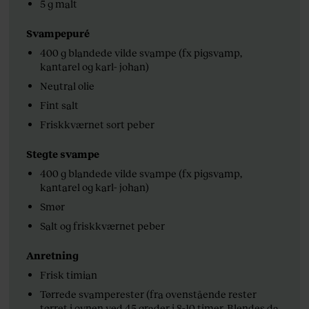
5 g malt
Svampepuré
400 g blandede vilde svampe (fx pigsvamp,
kantarel og karl- johan)
Neutral olie
Fint salt
Friskkværnet sort peber
Stegte svampe
400 g blandede vilde svampe (fx pigsvamp,
kantarel og karl- johan)
Smør
Salt og friskkværnet peber
Anretning
Frisk timian
Tørrede svamperester (fra ovenstående rester
tørret i ovnen ved 45 grader i 8-10 timer. Blendes da