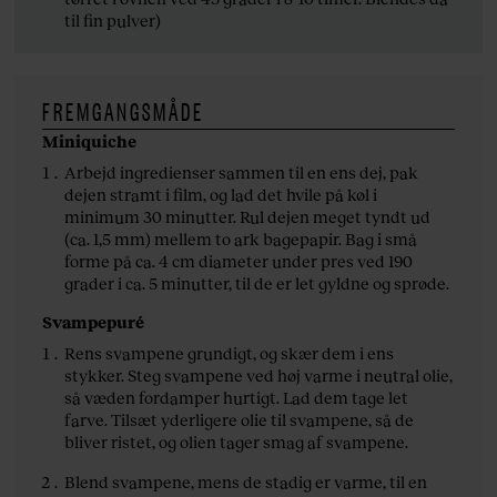
til fin pulver)
FREMGANGSMÅDE
Miniquiche
Arbejd ingredienser sammen til en ens dej, pak
dejen stramt i film, og lad det hvile på køl i
minimum 30 minutter. Rul dejen meget tyndt ud
(ca. 1,5 mm) mellem to ark bagepapir. Bag i små
forme på ca. 4 cm diameter under pres ved 190
grader i ca. 5 minutter, til de er let gyldne og sprøde.
Svampepuré
Rens svampene grundigt, og skær dem i ens
stykker. Steg svampene ved høj varme i neutral olie,
så væden fordamper hurtigt. Lad dem tage let
farve. Tilsæt yderligere olie til svampene, så de
bliver ristet, og olien tager smag af svampene.
Blend svampene, mens de stadig er varme, til en