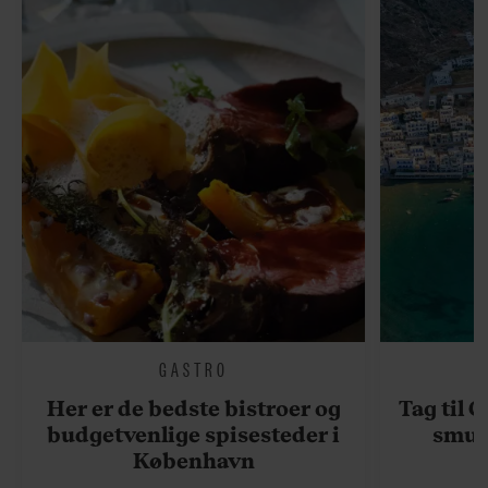
GASTRO
Her er de bedste bistroer og
Tag til 
budgetvenlige spisesteder i
smukk
København