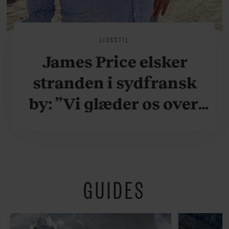
LIVSSTIL
James Price elsker
stranden i sydfransk
by: ”Vi glæder os over,
når vi kan være her i
ydersæsonerne, hvor
der er lidt mere
GUIDES
fredeligt”