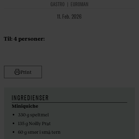
GASTRO
EUROMAN
11. Feb. 2026
Til: 4 personer:
Print
INGREDIENSER
Miniquiche
330 g speltmel
135 g Noilly Prat
60 g smør i små tern