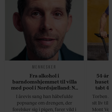
MENNESKER
Fra alkohol i
54-åri
barndomshjemmet til villa
huset 
med pool i Nordsjælland: Nu
tabt 40
skal du høre sandheden om
drøm: 
I årevis sang han håbefulde
Torben An
Rasmus Seebach
skældud 
popsange om drengen, der
sit liv ti
forelsker sig i pigen, farer vild i
Mont Vent