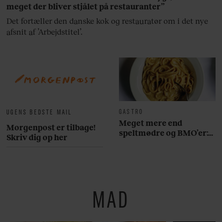
meget der bliver stjålet på restauranter”
Det fortæller den danske kok og restauratør om i det nye
afsnit af ’Arbejdstitel’.
GASTRO
UGENS BEDSTE MAIL
Meget mere end
Morgenpost er tilbage!
speltmødre og BMO’er:
Skriv dig op her
Her er 10 fremragende
restauranter på
Østerbro
MAD