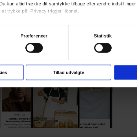
Du kan altid trække dit samtykke tilbage eller ændre indstillinger
Fuld adgang til euroman.dk fra kun 29 kr./md.
 at trykke på "Privacy trigger" ikonet.
ebsitet.
Kom igang
Præferencer
Statistik
Allerede abonnent?
Log ind
eller
Opret Euroman-konto
indsamle og bruge data for at kunne levere og finansiere relevant j
ookies fra tredjeparter til at at optimere dit besøg på vores hj
t sikre funktionalitet, generere statistik og huske dine præferenc
mere vores reklametiltag på sociale medier og til at vise dig fun
ies
Tillad udvalgte
dit samtykke tilbage via linket, du finder i vores cookiepolitik.
artnere og behandling af dine personoplysninger i forbindelse h
okiepolitik
.