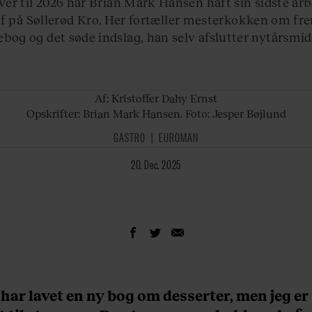
ver til 2026 har Brian Mark Hansen haft sin sidste a
 på Søllerød Kro. Her fortæller mesterkokken om fre
bog og det søde indslag, han selv afslutter nytårsm
Af: Kristoffer
Dahy Ernst
Opskrifter: Brian Mark Hansen. Foto: Jesper Bøjlund
GASTRO
EUROMAN
20. Dec. 2025
 har lavet en ny bog om desserter, men jeg er