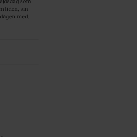
rbejdsdag som
mtiden, sin
iddagen med.