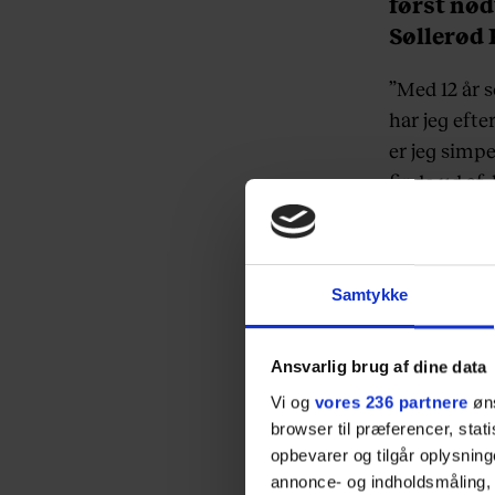
først nød
Søllerød 
”Med 12 år 
har jeg eft
er jeg simpe
finde ud af
Da Jan vink
restaurantch
længere et 
Samtykke
om hvornår.
Ansvarlig brug af dine data
Havde du 
Vi og
vores 236 partnere
øns
browser til præferencer, stat
opbevarer og tilgår oplysning
annonce- og indholdsmåling,