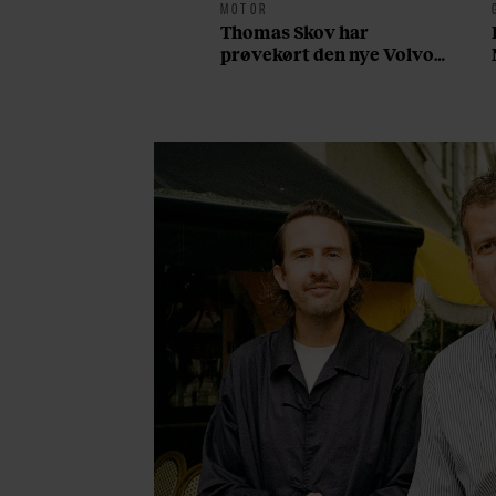
MOTOR
Thomas Skov har
prøvekørt den nye Volvo
EX60: ”Den kører som et
svensk eventyr”