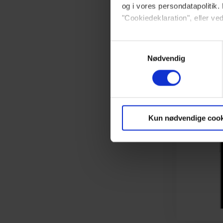
og i vores persondatapolitik. 
"Cookiedeklaration", eller ved
Dine valg anvendes på hele w
Samtykkevalg
Nødvendig
Vi ønsker dit samtykke til at 
Vi anvender egne cookies og c
om IP, ID og din browser for a
markedsføring, så vi kan opti
Kun nødvendige cook
sociale medier.
Du kan til enhver tid trække 
brug af cookies, samarbejdsp
vores
privatlivspolitik
og
co