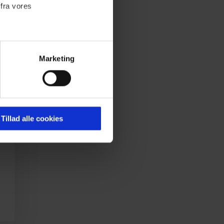
 fra vores
Marketing
ournalistisk indhold til dig.
emmeside. Vi indsamler data
er samt til brug for
ktioner i forbindelse med
Tillad alle cookies
 Du kan læse mere om vores
ermed i både