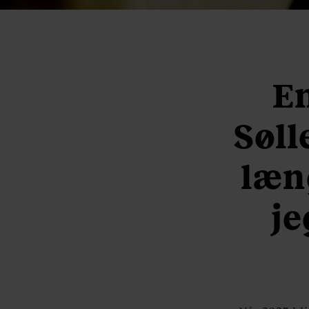
En
Søll
læn
je