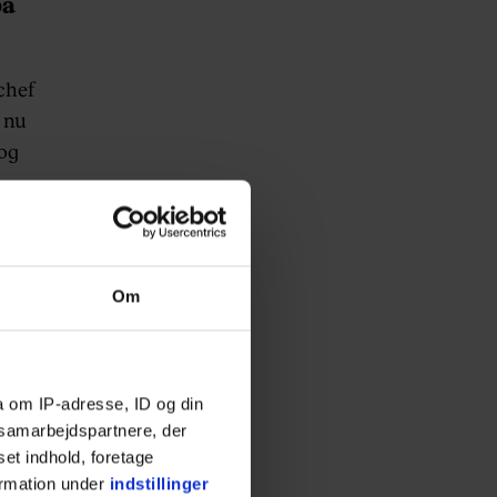
på
chef
 nu
 og
mål
Om
a om IP-adresse, ID og din
s samarbejdspartnere, der
set indhold, foretage
ormation under
indstillinger