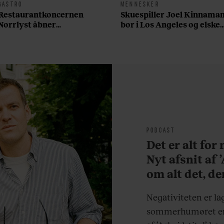
GASTRO
MENNESKER
Restaurantkoncernen
Skuespiller Joel Kinnama
Norrlyst åbner
bor i Los Angeles og elsker
burgerrestaurant med
sin morgenrutine: ”Jeg
Casper Drømme
laver 300 squats og 200
armbøjninger hver
morgen”
PODCAST
Det er alt for
Nyt afsnit af 
om alt det, de
sjovere og hve
Negativiteten er la
sommerhumøret er 