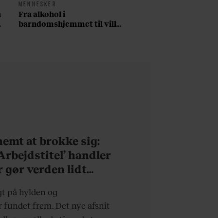
MENNESKER
n
Fra alkohol i
barndomshjemmet til villa
med pool i Nordsjælland:
Nu skal du høre sandheden
om Rasmus Seebach
 nemt at brokke sig:
’Arbejdstitel’ handler
r gør verden lidt
rdagen lidt lysere
gt på hylden og
fundet frem. Det nye afsnit