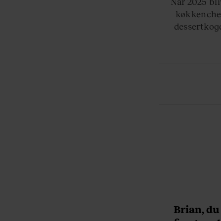
Når 2025 bli
køkkenchef
dessertkoge
Brian, du