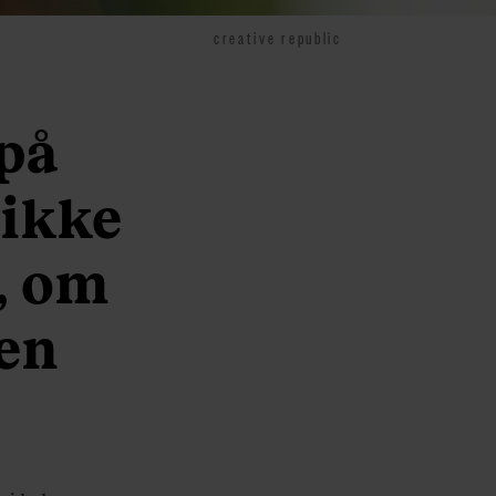
creative republic
 på
 ikke
, om
men