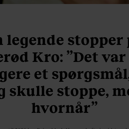
 legende stopper
erød Kro: ”Det var
gere et spørgsmål
g skulle stoppe, 
hvornår”