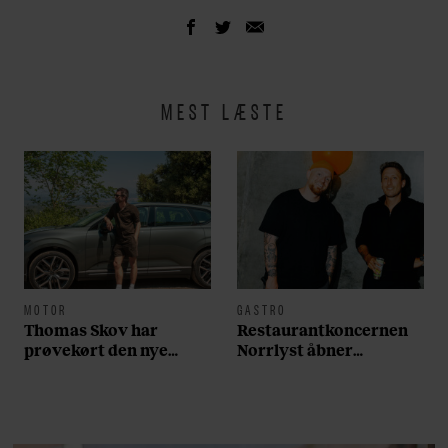
MEST LÆSTE
MOTOR
GASTRO
Thomas Skov har
Restaurantkoncernen
prøvekørt den nye
Norrlyst åbner
Volvo EX60: ”Den kører
burgerrestaurant med
som et svensk eventyr”
Casper Drømme