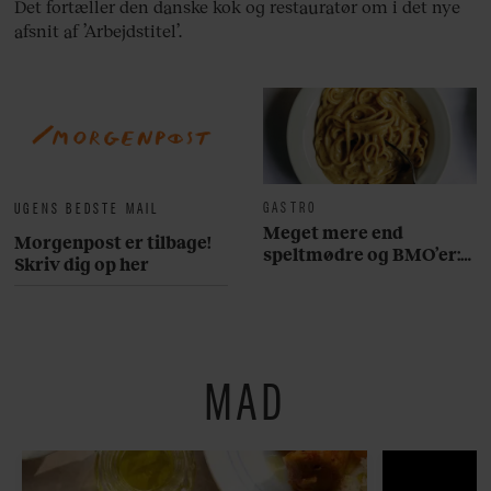
Det fortæller den danske kok og restauratør om i det nye
afsnit af ’Arbejdstitel’.
GASTRO
UGENS BEDSTE MAIL
Meget mere end
Morgenpost er tilbage!
speltmødre og BMO’er:
Skriv dig op her
Her er 10 fremragende
restauranter på
Østerbro
MAD