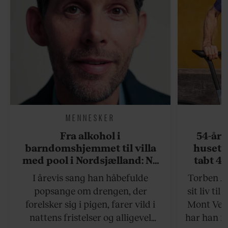
MENNESKER
Fra alkohol i
54-åri
barndomshjemmet til villa
huset 
med pool i Nordsjælland: Nu
tabt 40
skal du høre sandheden om
drøm: 
I årevis sang han håbefulde
Torben An
Rasmus Seebach
skældud 
popsange om drengen, der
sit liv ti
forelsker sig i pigen, farer vild i
Mont Vent
nattens fristelser og alligevel
har han f