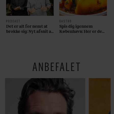
PODCAST
GASTRO
Det er alt for nemt at
Spis dig igennem
brokke sig: Nyt afsnit af
København: Her er de
’Arbejdstitel’ handler
bedste madmarkeder
om alt det, der gør
verden lidt sjovere og
hverdagen lidt lysere
ANBEFALET