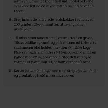
ærtevand, hvis det koger helt ind. Jordskokkerne
skal koge lidt ud og jævne retten, så den bliver en
ragout.
Steg imens de halverede jordskokker i ovnen ved
200 grader i 25-30 minutter, til de er gyldne i
overfladen.
Til miso-smørsaucen smeltes smørret i en gryde.
Tilsæt eddike og vand, og pisk misoen ud i. Herefter
skal saucen blot holdes lun – den skal ikke koge.
Pluk grønkålen i mindre stykker, og kom den på en
pande med en sjat olivenolie. Steg den ved hård
varme i et par minutter, og kom citronsaft over.
Servér jordskokkeragouten med stegte jordskokker
og grønkål, og hæld misosaucen over.