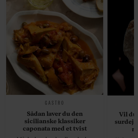
GASTRO
Sådan laver du den
Vil du
sicilianske klassiker
surdejs
caponata med et tvist
n