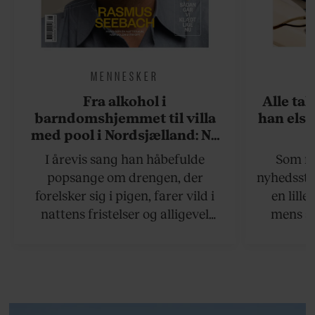
MENNESKER
Fra alkohol i
Alle ta
barndomshjemmet til villa
han elsk
med pool i Nordsjælland: Nu
skal du høre sandheden om
I årevis sang han håbefulde
Som na
Rasmus Seebach
popsange om drengen, der
nyhedsstr
forelsker sig i pigen, farer vild i
en lill
nattens fristelser og alligevel
mens an
finder den lykkelige udgang. Nu,
definer
efter 10 års albumpause, er den
mandlig
rosenrøde forelskelse trådt i
hvor 
baggrunden; den naive dreng er
insisterer
blevet voksen. Her indtager