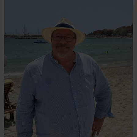
Danmarks største popstjerne selv
fortællerens plads i et portræt om
arv, angst, familieliv, frygten for
at miste stemmen og den
livsglæde, han nægter at give slip
på.