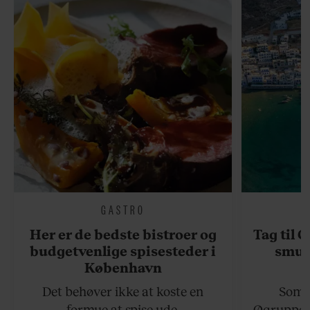
GASTRO
Her er de bedste bistroer og
Tag til 
budgetvenlige spisesteder i
smukk
København
Det behøver ikke at koste en
Somme
formue at spise ude.
Øgruppen 