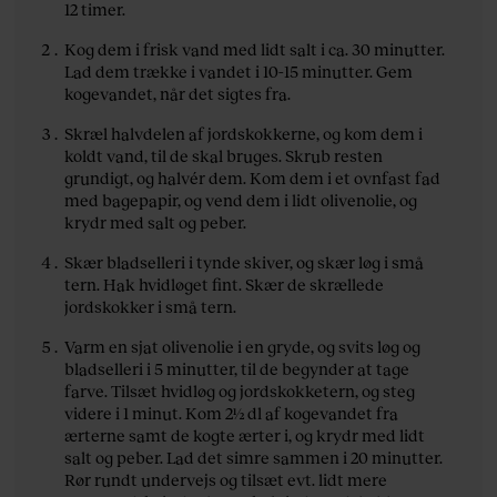
12 timer.
Kog dem i frisk vand med lidt salt i ca. 30 minutter.
Lad dem trække i vandet i 10-15 minutter. Gem
kogevandet, når det sigtes fra.
Skræl halvdelen af jordskokkerne, og kom dem i
koldt vand, til de skal bruges. Skrub resten
grundigt, og halvér dem. Kom dem i et ovnfast fad
med bagepapir, og vend dem i lidt olivenolie, og
krydr med salt og peber.
Skær bladselleri i tynde skiver, og skær løg i små
tern. Hak hvidløget fint. Skær de skrællede
jordskokker i små tern.
Varm en sjat olivenolie i en gryde, og svits løg og
bladselleri i 5 minutter, til de begynder at tage
farve. Tilsæt hvidløg og jordskokketern, og steg
videre i 1 minut. Kom 2½ dl af kogevandet fra
ærterne samt de kogte ærter i, og krydr med lidt
salt og peber. Lad det simre sammen i 20 minutter.
Rør rundt undervejs og tilsæt evt. lidt mere