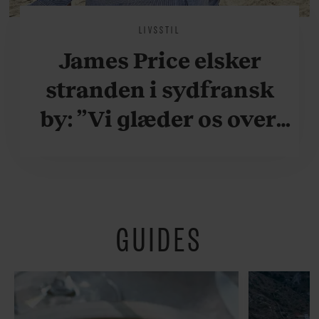
LIVSSTIL
James Price elsker
stranden i sydfransk
by: ”Vi glæder os over,
når vi kan være her i
ydersæsonerne, hvor
der er lidt mere
GUIDES
fredeligt”