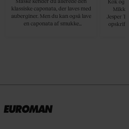
Måske kender du allerede den
Kok og g
klassiske caponata, der laves med
Mikkel
auberginer. Men du kan også lave
Jesper To
en caponata af smukke
opskrift 
artiskokker. Servér den lun eller
som ka
ved stuetemperatur med godt
måltider –
brød til.