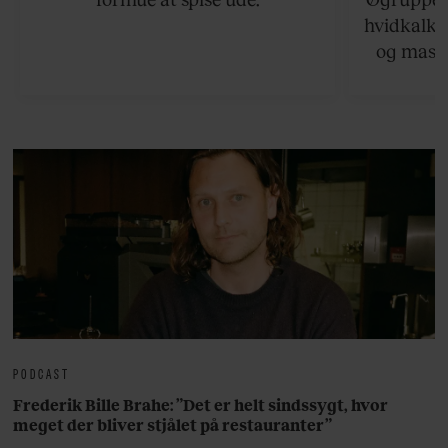
hvidkalke
og masse
viser v
bedste ø
lan
PODCAST
Frederik Bille Brahe: ”Det er helt sindssygt, hvor
meget der bliver stjålet på restauranter”