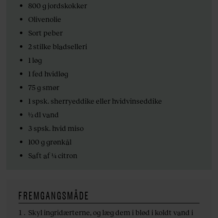
800 g jordskokker
Olivenolie
Sort peber
2 stilke bladselleri
1 løg
1 fed hvidløg
75 g smør
1 spsk. sherryeddike eller hvidvinseddike
½ dl vand
3 spsk. hvid miso
100 g grønkål
Saft af ¼ citron
FREMGANGSMÅDE
Skyl ingridærterne, og læg dem i blød i koldt vand i