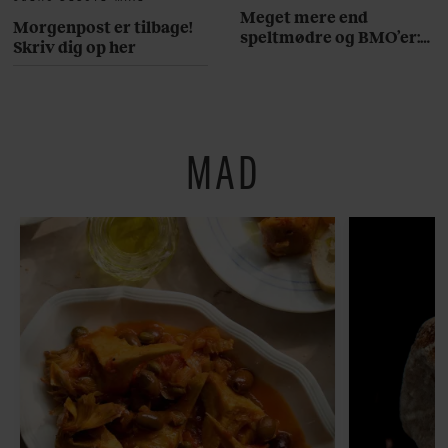
Meget mere end
Morgenpost er tilbage!
speltmødre og BMO’er:
Skriv dig op her
Her er 10 fremragende
restauranter på
Østerbro
MAD