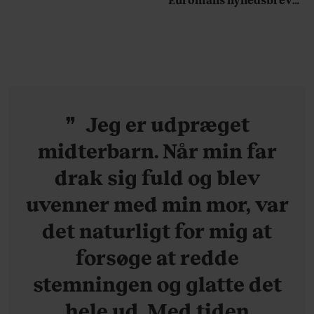
ikke overraskende –
her
ganske forudsigelig
Jeg er udpræget
midterbarn. Når min far
drak sig fuld og blev
uvenner med min mor, var
det naturligt for mig at
forsøge at redde
stemningen og glatte det
hele ud. Med tiden