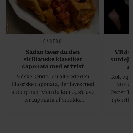
GASTRO
Sådan laver du den
Vil du
sicilianske klassiker
surdejs
caponata med et tvist
n
Måske kender du allerede den
Kok og g
klassiske caponata, der laves med
Mikkel
auberginer. Men du kan også lave
Jesper To
en caponata af smukke
opskrift 
artiskokker. Servér den lun eller
som ka
ved stuetemperatur med godt
måltider –
brød til.