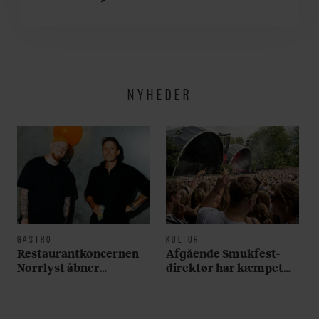
om alt det, der gør
verden lidt sjovere og
hverdagen lidt lysere
NYHEDER
GASTRO
KULTUR
Restaurantkoncernen
Afgående Smukfest-
Norrlyst åbner
direktør har kæmpet
burgerrestaurant med
for anti-dagligdag i 46
Casper Drømme
år: ”Det er blevet
utroligt svært bare at