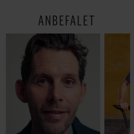
være menneske”
ANBEFALET