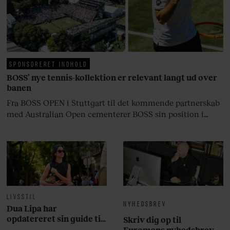
at miste stemmen og den
livsglæde, han nægter at give slip
på.
SPONSORERET INDHOLD
BOSS’ nye tennis-kollektion er relevant langt ud over
banen
Fra BOSS OPEN i Stuttgart til det kommende partnerskab
med Australian Open cementerer BOSS sin position i
krydsfeltet mellem tennis, performance og moderne
livsstil.
LIVSSTIL
NYHEDSBREV
Dua Lipa har
opdatereret sin guide til
Skriv dig op til
København. Og den er –
Euromans nyhedsbrev