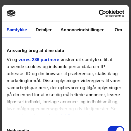
Samtykke
Detaljer
Annonceindstillinger
Om
Ansvarlig brug af dine data
Vi og
vores 236 partnere
ønsker dit samtykke til at
anvende cookies og indsamle persondata om IP-
adresse, ID og din browser til præferencer, statistik og
marketingformål. Disse oplysninger videregives til vores
samarbejdspartnere, der opbevarer og tilgår oplysninger
på din enhed for at vise dig målrettede annoncer, levere
tilpasset indhold, foretage annonce- og indholdsmåling,
MEST LÆSTE
lave målgruppeundersøgelser og udvikle tjenester. Se
mere information under
indstillinger
og i vores
persondatapolitik. Du kan altid trække dit samtykke
Samtykkevalg
tilbage eller ændre indstillinger fra vores
Nødvendig