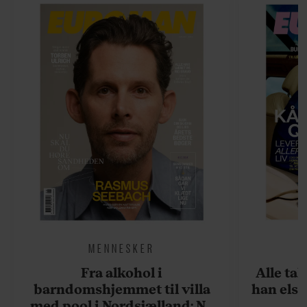
MENNESKER
Fra alkohol i
Alle ta
barndomshjemmet til villa
han elsk
med pool i Nordsjælland: Nu