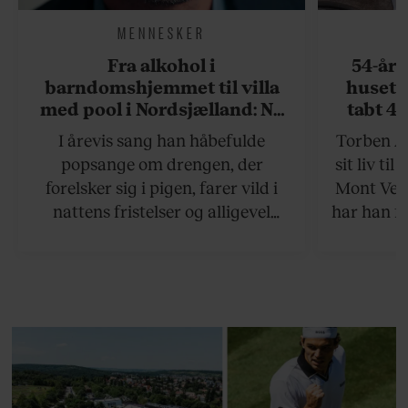
MENNESKER
Fra alkohol i
54-åri
barndomshjemmet til villa
huset 
med pool i Nordsjælland: Nu
tabt 40
skal du høre sandheden om
drøm: 
I årevis sang han håbefulde
Torben An
Rasmus Seebach
skældud 
popsange om drengen, der
sit liv ti
forelsker sig i pigen, farer vild i
Mont Vent
nattens fristelser og alligevel
har han f
finder den lykkelige udgang. Nu,
efter 10 års albumpause, er den
rosenrøde forelskelse trådt i
baggrunden; den naive dreng er
blevet voksen. Her indtager
Danmarks største popstjerne selv
fortællerens plads i et portræt om
arv, angst, familieliv, frygten for