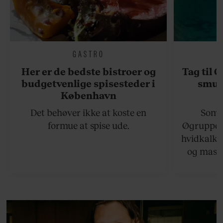
GASTRO
Her er de bedste bistroer og
Tag til 
budgetvenlige spisesteder i
smukk
København
Det behøver ikke at koste en
Somme
formue at spise ude.
Øgruppen 
hvidkalke
og masse
viser v
bedste ø
lan