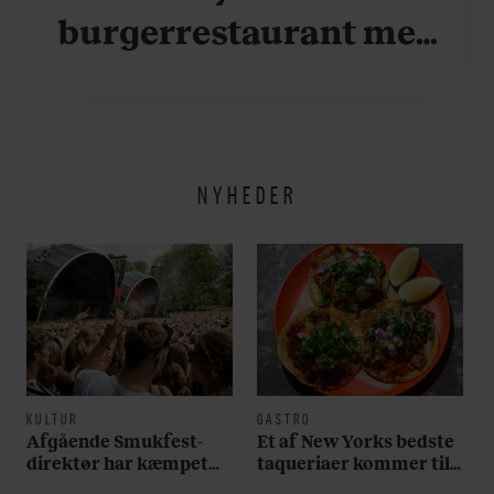
burgerrestaurant med
Casper Drømme
NYHEDER
KULTUR
GASTRO
Afgående Smukfest-
Et af New Yorks bedste
direktør har kæmpet
taqueriaer kommer til
for anti-dagligdag i 46
København