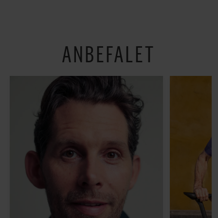
år: ”Det er blevet
utroligt svært bare at
være menneske”
ANBEFALET