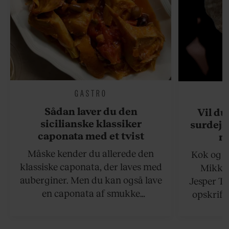
GASTRO
Sådan laver du den
Vil du
sicilianske klassiker
surdejs
caponata med et tvist
n
Måske kender du allerede den
Kok og g
klassiske caponata, der laves med
Mikkel
auberginer. Men du kan også lave
Jesper To
en caponata af smukke
opskrift 
artiskokker. Servér den lun eller
som ka
ved stuetemperatur med godt
måltider –