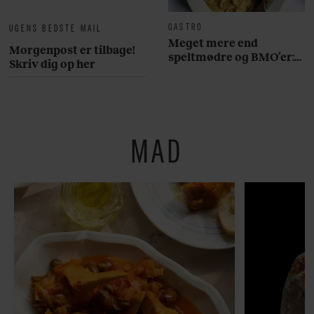
GASTRO
UGENS BEDSTE MAIL
Meget mere end
Morgenpost er tilbage!
speltmødre og BMO’er:
Skriv dig op her
Her er 10 fremragende
restauranter på
Østerbro
MAD