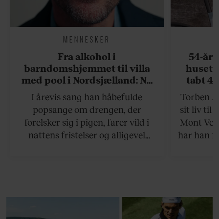
MENNESKER
Fra alkohol i
54-åri
barndomshjemmet til villa
huset 
med pool i Nordsjælland: Nu
tabt 40
skal du høre sandheden om
drøm: 
I årevis sang han håbefulde
Torben An
Rasmus Seebach
skældud 
popsange om drengen, der
sit liv ti
forelsker sig i pigen, farer vild i
Mont Vent
nattens fristelser og alligevel
har han f
finder den lykkelige udgang. Nu,
efter 10 års albumpause, er den
rosenrøde forelskelse trådt i
baggrunden; den naive dreng er
blevet voksen. Her indtager
Danmarks største popstjerne selv