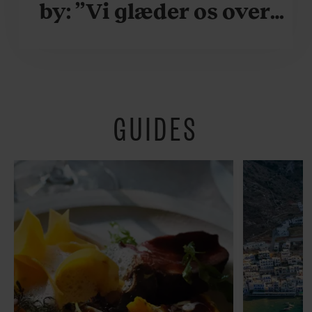
by: ”Vi glæder os over,
når vi kan være her i
ydersæsonerne, hvor
der er lidt mere
GUIDES
fredeligt”