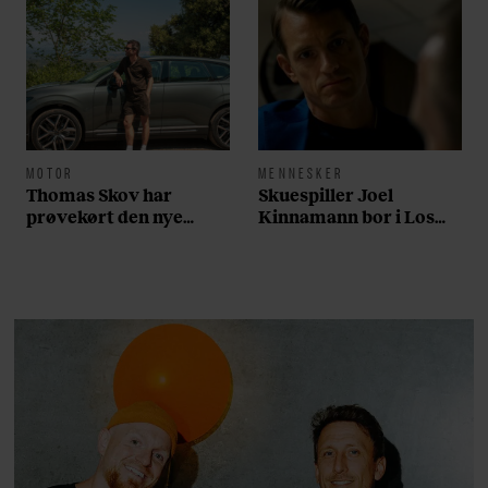
MOTOR
MENNESKER
Thomas Skov har
Skuespiller Joel
prøvekørt den nye
Kinnamann bor i Los
Volvo EX60: ”Den kører
Angeles og elsker sin
som et svensk eventyr”
morgenrutine: ”Jeg
laver 300 squats og 200
armbøjninger hver
morgen”