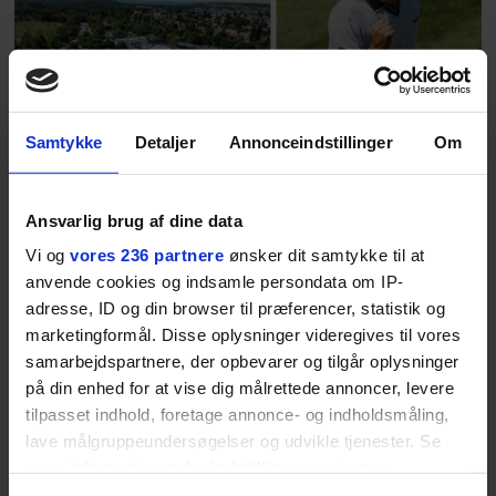
fortællerens plads i et portræt om
arv, angst, familieliv, frygten for
at miste stemmen og den
livsglæde, han nægter at give slip
på.
Samtykke
Detaljer
Annonceindstillinger
Om
SPONSORERET INDHOLD
BOSS’ nye tennis-kollektion er relevant langt ud over
Ansvarlig brug af dine data
banen
Vi og
vores 236 partnere
ønsker dit samtykke til at
Fra BOSS OPEN i Stuttgart til det kommende partnerskab
anvende cookies og indsamle persondata om IP-
med Australian Open cementerer BOSS sin position i
adresse, ID og din browser til præferencer, statistik og
krydsfeltet mellem tennis, performance og moderne
marketingformål. Disse oplysninger videregives til vores
livsstil.
samarbejdspartnere, der opbevarer og tilgår oplysninger
på din enhed for at vise dig målrettede annoncer, levere
tilpasset indhold, foretage annonce- og indholdsmåling,
lave målgruppeundersøgelser og udvikle tjenester. Se
mere information under
indstillinger
og i vores
LIVSSTIL
NYHEDSBREV
persondatapolitik. Du kan altid trække dit samtykke