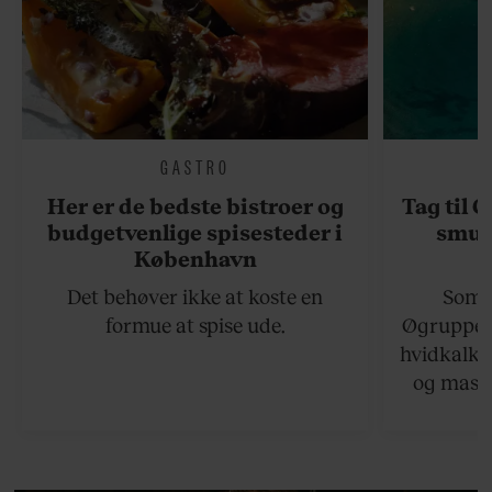
GASTRO
Her er de bedste bistroer og
Tag til 
budgetvenlige spisesteder i
smukk
København
Det behøver ikke at koste en
Somme
formue at spise ude.
Øgruppen 
hvidkalke
og masse
viser v
bedste ø
lan