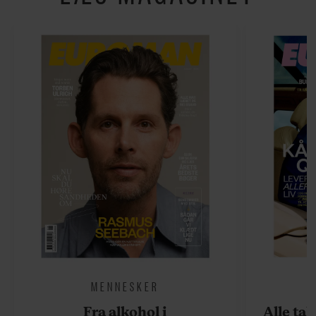
MENNESKER
Fra alkohol i
Alle ta