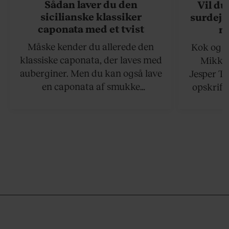
Sådan laver du den
Vil du
sicilianske klassiker
surdejs
caponata med et tvist
n
Måske kender du allerede den
Kok og g
klassiske caponata, der laves med
Mikkel
auberginer. Men du kan også lave
Jesper To
en caponata af smukke
opskrift 
artiskokker. Servér den lun eller
som ka
ved stuetemperatur med godt
måltider –
brød til.