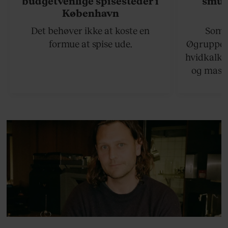
budgetvenlige spisesteder i
smukk
København
Det behøver ikke at koste en
Somme
formue at spise ude.
Øgruppen 
hvidkalke
og masse
viser v
bedste ø
lan