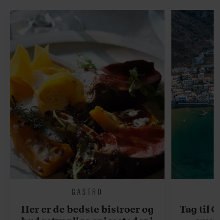
GASTRO
Her er de bedste bistroer og
Tag til 