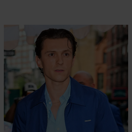
Volvo EX60: ”Den kører
burgerrestaurant med
som et svensk eventyr”
Casper Drømme