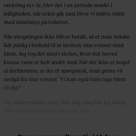
omkring syv år, blev det i en periode mørkt i
lejligheden, når solen gik ned. Hvor vi måtte sidde
med stearinlys på toilettet.
Når elregningen ikke bliver betalt, så er man måske
lidt pinlig i forhold til at invitere sine venner med
hjem. Jeg tog det med i skolen, hvor mit hoved
kunne være et helt andet sted. Når der ikke er noget
el derhjemme, er der ét spørgsmål, man gerne vil
undgå fra sine venner. ’Vi kan også bare tage hjem
til dig?’
Det sidder stadig i mig. Den dag i dag har jeg aldrig
folk på besøg hjemme hos mig selv.