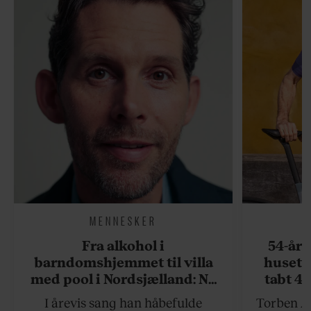
MENNESKER
Fra alkohol i
54-åri
barndomshjemmet til villa
huset 
med pool i Nordsjælland: Nu
tabt 40
skal du høre sandheden om
drøm: 
I årevis sang han håbefulde
Torben An