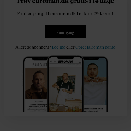
Prøv euroman.dk gratis i 14 dage
Fuld adgang til euroman.dk fra kun 29 kr./md.
Kom igang
Allerede abonnent?
Log ind
eller
Opret Euroman-konto