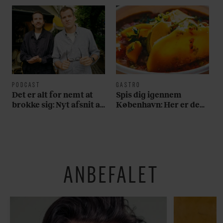
PODCAST
GASTRO
Det er alt for nemt at
Spis dig igennem
brokke sig: Nyt afsnit af
København: Her er de
’Arbejdstitel’ handler
bedste madmarkeder
om alt det, der gør
verden lidt sjovere og
hverdagen lidt lysere
ANBEFALET