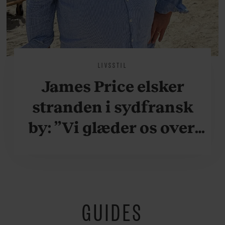
LIVSSTIL
James Price elsker
stranden i sydfransk
by: ”Vi glæder os over,
når vi kan være her i
ydersæsonerne, hvor
der er lidt mere
GUIDES
fredeligt”