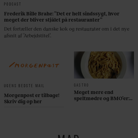
PODCAST
Frederik Bille Brahe: ”Det er helt sindssygt, hvor
meget der bliver stjålet på restauranter”
Det fortæller den danske kok og restauratør om i det nye
afsnit af ’Arbejdstitel’.
GASTRO
UGENS BEDSTE MAIL
Meget mere end
Morgenpost er tilbage!
speltmødre og BMO’er:
Skriv dig op her
Her er 10 fremragende
restauranter på
Østerbro