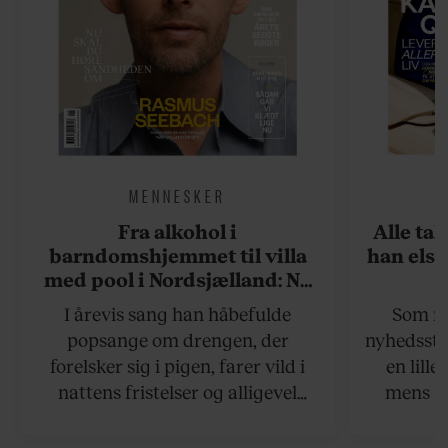
MENNESKER
Fra alkohol i
Alle ta
barndomshjemmet til villa
han elsk
med pool i Nordsjælland: Nu
skal du høre sandheden om
I årevis sang han håbefulde
Som na
Rasmus Seebach
popsange om drengen, der
nyhedsstr
forelsker sig i pigen, farer vild i
en lill
nattens fristelser og alligevel
mens an
finder den lykkelige udgang. Nu,
definer
efter 10 års albumpause, er den
mandlig