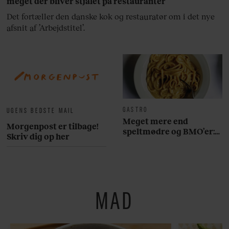
meget der bliver stjålet på restauranter”
Det fortæller den danske kok og restauratør om i det nye
afsnit af ’Arbejdstitel’.
GASTRO
UGENS BEDSTE MAIL
Meget mere end
Morgenpost er tilbage!
speltmødre og BMO’er:
Skriv dig op her
Her er 10 fremragende
restauranter på
Østerbro
MAD