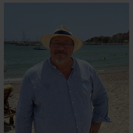
blevet voksen. Her indtager
Danmarks største popstjerne selv
fortællerens plads i et portræt om
arv, angst, familieliv, frygten for
at miste stemmen og den
livsglæde, han nægter at give slip
på.