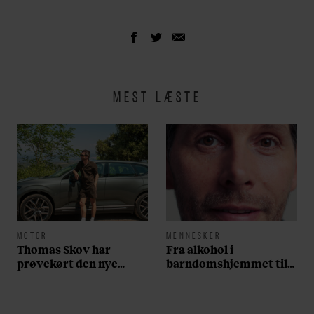
samme tid? (talk + meet and greet)
Heino fikser en fest (liveshow)
Bandeordsbanko (liveshow)
Vilde dyr og fascinerende skeletter med
MEST LÆSTE
konservator Abdi Hedayat (liveshow)
Musikbanko (klassisk musikbanko)
Morgensang med Bording Friskole
(koncert/korsang)
Søndag
MOTOR
MENNESKER
Anne Linnet (koncert)
Thomas Skov har
Fra alkohol i
prøvekørt den nye
barndomshjemmet til
Jonathan (koncert)
Volvo EX60: ”Den kører
villa med pool i
som et svensk eventyr”
Nordsjælland: Nu skal
Katla (koncert)
du høre sandheden om