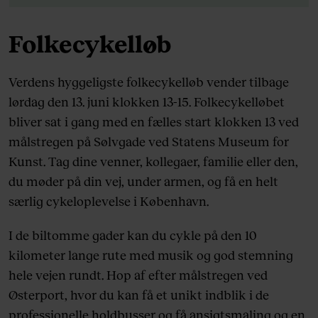
Ifølge UCI’s regler er World Tour-hold forpliget
til at deltage i alle World Tour-løb. Fra 2026 får
Folkecykelløb
holdene dog mulighed for at fravælge ét
etapeløb eller endagsløb pr. sæson.
Verdens hyggeligste folkecykelløb vender tilbage
lørdag den 13. juni klokken 13-15. Folkecykelløbet
Pointsystemet, hvor ryttere og hold optjener
bliver sat i gang med en fælles start klokken 13 ved
point, baseret på deres placeringer i World
målstregen på Sølvgade ved Statens Museum for
Tour-løb, er afgørende for holdenes rangering
Kunst. Tag dine venner, kollegaer, familie eller den,
og licensstatus i fremtidige sæsoner.
du møder på din vej, under armen, og få en helt
særlig cykeloplevelse i København.
I de biltomme gader kan du cykle på den 10
kilometer lange rute med musik og god stemning
hele vejen rundt. Hop af efter målstregen ved
Østerport, hvor du kan få et unikt indblik i de
professionelle holdbusser og få ansigtsmaling og en