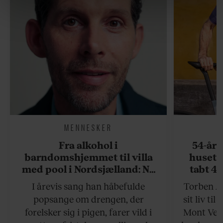
linket, du finder i vores cookiepolitik. Du kan læse mere
om vores brug af cookies, samarbejdspartnere og
behandling af dine personoplysninger i forbindelse
hermed i både vores
privatlivspolitik
og
cookiepolitik
.
MENNESKER
Fra alkohol i
54-åri
barndomshjemmet til villa
huset 
med pool i Nordsjælland: Nu
tabt 40
skal du høre sandheden om
drøm: 
I årevis sang han håbefulde
Torben An
Rasmus Seebach
skældud 
popsange om drengen, der
sit liv ti
forelsker sig i pigen, farer vild i
Mont Vent