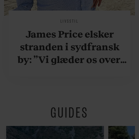
LIVSSTIL
James Price elsker
stranden i sydfransk
by: ”Vi glæder os over,
når vi kan være her i
ydersæsonerne, hvor
der er lidt mere
GUIDES
fredeligt”