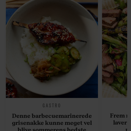
GASTRO
Frem m
Denne barbecuemarinerede
laver 
grisenakke kunne meget vel
me
blive sommerens bedste