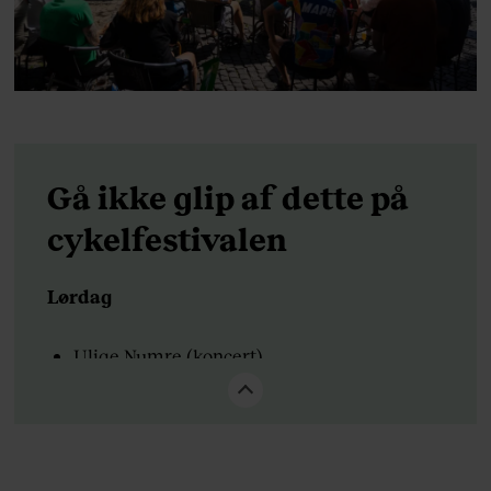
Gå ikke glip af dette på
cykelfestivalen
Lørdag
Ulige Numre (koncert)
Alberte (koncert)
Karoline Mousing (koncert)
Comkean – kan man game og være sund på