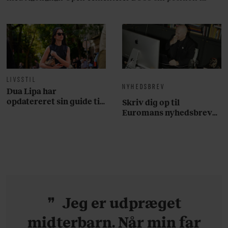
krydsfeltet mellem tennis, performance og moderne
livsstil.
LIVSSTIL
NYHEDSBREV
Dua Lipa har
opdatereret sin guide til
Skriv dig op til
København. Og den er –
Euromans nyhedsbrev
ikke overraskende –
her
ganske forudsigelig
Jeg er udpræget
midterbarn. Når min far