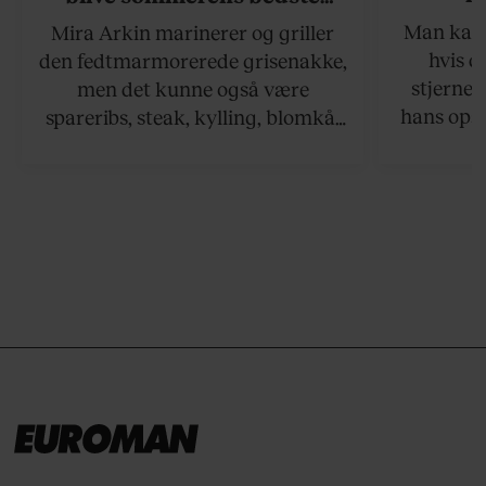
grillret
Man kan s
Mira Arkin marinerer og griller
hvis de
den fedtmarmorerede grisenakke,
stjernek
men det kunne også være
hans opsk
spareribs, steak, kylling, blomkål
grillet sa
eller spyd med svampe.
der netop
grillret