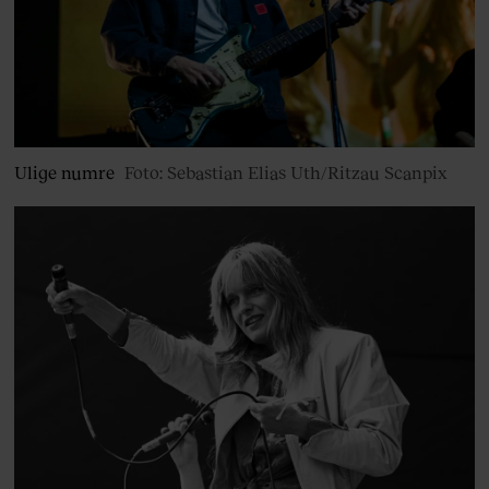
Ulige numre
Foto: Sebastian Elias Uth/Ritzau Scanpix