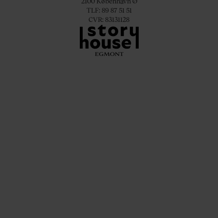
2100 København Ø
TLF: 89 87 51 51
CVR: 83131128