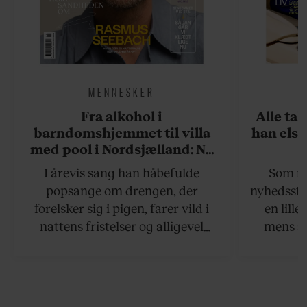
MENNESKER
Fra alkohol i
Alle ta
barndomshjemmet til villa
han elsk
med pool i Nordsjælland: Nu
skal du høre sandheden om
I årevis sang han håbefulde
Som na
Rasmus Seebach
popsange om drengen, der
nyhedsstr
forelsker sig i pigen, farer vild i
en lill
nattens fristelser og alligevel
mens an
finder den lykkelige udgang. Nu,
definer
efter 10 års albumpause, er den
mandlig
rosenrøde forelskelse trådt i
hvor 
baggrunden; den naive dreng er
insisterer