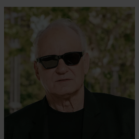
Rasmus Seebach
Børste (liveshow)
Anne Glad – det siger din cykel om dig
(liveshow)
Café Eddy Live (liveshow)
Andebytegner Flemming Andersen tegner
Anders And på cykel (liveshow + tegn med)
Begge dage
Cykelmyggen og Dansemyggen (liveshow)
Skoda Børne Tour (cykelløb for børn)