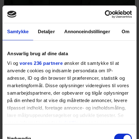
MODE
Samtykke
Detaljer
Annonceindstillinger
Om
Stellan Skarsgård er
lidt af en urnørd, og det
Ansvarlig brug af dine data
fremgår tydeligt på
Vi og
vores 236 partnere
ønsker dit samtykke til at
anvende cookies og indsamle persondata om IP-
hans håndled. Se bare
adresse, ID og din browser til præferencer, statistik og
marketingformål. Disse oplysninger videregives til vores
her
samarbejdspartnere, der opbevarer og tilgår oplysninger
på din enhed for at vise dig målrettede annoncer, levere
tilpasset indhold, foretage annonce- og indholdsmåling,
NYHEDER
lave målgruppeundersøgelser og udvikle tjenester. Se
mere information under
indstillinger
og i vores
persondatapolitik. Du kan altid trække dit samtykke
Samtykkevalg
tilbage eller ændre indstillinger fra vores
Nødvendig