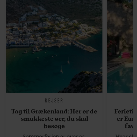
REJSER
Tag til Grækenland: Her er de
Ferieti
smukkeste øer, du skal
er Eur
besøge
favo
Sommerferien er over os.
Hvor ska