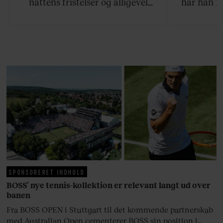
nattens fristelser og alligevel
har han f
finder den lykkelige udgang. Nu,
efter 10 års albumpause, er den
rosenrøde forelskelse trådt i
baggrunden; den naive dreng er
blevet voksen. Her indtager
Danmarks største popstjerne selv
fortællerens plads i et portræt om
arv, angst, familieliv, frygten for
at miste stemmen og den
livsglæde, han nægter at give slip
på.
SPONSORERET INDHOLD
BOSS’ nye tennis-kollektion er relevant langt ud over
banen
Fra BOSS OPEN i Stuttgart til det kommende partnerskab
med Australian Open cementerer BOSS sin position i