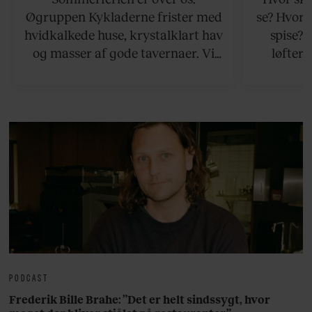
Øgruppen Kykladerne frister med
se? Hvor 
hvidkalkede huse, krystalklart hav
spise?
og masser af gode tavernaer. Vi
løfter 
viser vej til en håndfuld af de
rejsetips
bedste øer, som ikke ligger for
hjemli
langt væk fra Athen.
PODCAST
Frederik Bille Brahe: ”Det er helt sindssygt, hvor