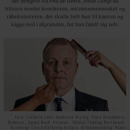
det længere tid end de fleste. Jonas Langvad
Nilsson møder komikeren, antennemennesket og
råbekunsteren, der skulle helt hen til kanten og
kigge ned i afgrunden, før han fandt sig selv.
Foto: Frederik Lentz Andersen Styling: Ciara Broadberry.
Modeass.: Agnes Buch. Fotoass.: Nikolaj Thaning Rentzmann.
Grooming: Line Bille/Scoop Artists. Billedbehandling: Klaus