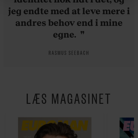
behandling af dine personoplysninger i forbindelse
jeg endte med at leve mere i
hermed i både vores
privatlivspolitik
og
cookiepolitik
.
andres behov end i mine
egne.
RASMUS SEEBACH
LÆS MAGASINET