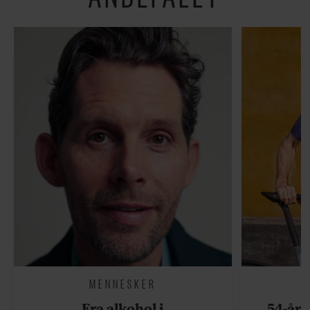
MENNESKER
Fra alkohol i
54-åri