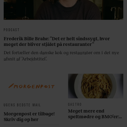
PODCAST
Frederik Bille Brahe: ”Det er helt sindssygt, hvor
meget der bliver stjålet på restauranter”
Det fortæller den danske kok og restauratør om i det nye
afsnit af ’Arbejdstitel’.
GASTRO
UGENS BEDSTE MAIL
Meget mere end
Morgenpost er tilbage!
speltmødre og BMO’er:
Skriv dig op her
Her er 10 fremragende