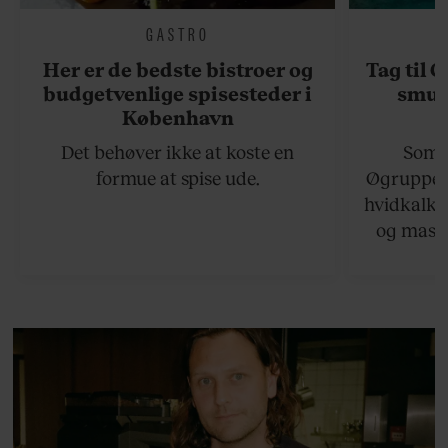
GASTRO
Her er de bedste bistroer og
Tag til 
budgetvenlige spisesteder i
smukk
København
Det behøver ikke at koste en
Somme
formue at spise ude.
Øgruppen 
hvidkalke
og masse
viser v
bedste ø
lan