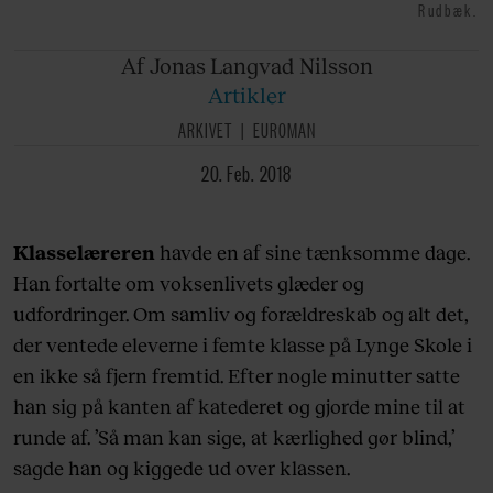
Rudbæk.
Af Jonas
Langvad Nilsson
Artikler
ARKIVET
EUROMAN
20. Feb. 2018
Klasselæreren
havde en af sine tænksomme dage.
Han fortalte om voksenlivets glæder og
udfordringer. Om samliv og forældreskab og alt det,
der ventede eleverne i femte klasse på Lynge Skole i
en ikke så fjern fremtid. Efter nogle minutter satte
han sig på kanten af katederet og gjorde mine til at
runde af. ’Så man kan sige, at kærlighed gør blind,’
sagde han og kiggede ud over klassen.