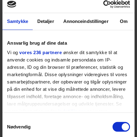
SPONSORERET INDHOLD
Samtykke
Detaljer
Annonceindstillinger
Om
BOSS’ nye tennis-kollektion er relevant langt ud over
banen
Fra BOSS OPEN i Stuttgart til det kommende partnerskab
Ansvarlig brug af dine data
med Australian Open cementerer BOSS sin position i
krydsfeltet mellem tennis, performance og moderne
Vi og
vores 236 partnere
ønsker dit samtykke til at
livsstil.
anvende cookies og indsamle persondata om IP-
adresse, ID og din browser til præferencer, statistik og
marketingformål. Disse oplysninger videregives til vores
samarbejdspartnere, der opbevarer og tilgår oplysninger
på din enhed for at vise dig målrettede annoncer, levere
LIVSSTIL
tilpasset indhold, foretage annonce- og indholdsmåling,
NYHEDSBREV
Dua Lipa har
lave målgruppeundersøgelser og udvikle tjenester. Se
opdatereret sin guide til
Skriv dig op til
mere information under
indstillinger
og i vores
København. Og den er –
Euromans nyhedsbrev
persondatapolitik. Du kan altid trække dit samtykke
ikke overraskende –
her
Samtykkevalg
ganske forudsigelig
tilbage eller ændre indstillinger fra vores
Nødvendig
"Cookiedeklaration", eller ved at trykke på "Privacy