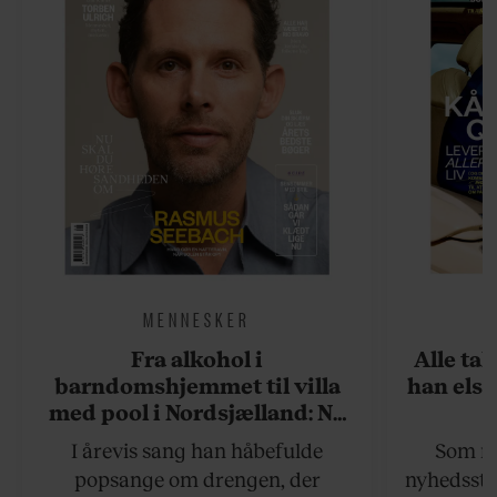
MENNESKER
Fra alkohol i
Alle ta
barndomshjemmet til villa
han elsk
med pool i Nordsjælland: Nu
skal du høre sandheden om
I årevis sang han håbefulde
Som na
Rasmus Seebach
popsange om drengen, der
nyhedsstr