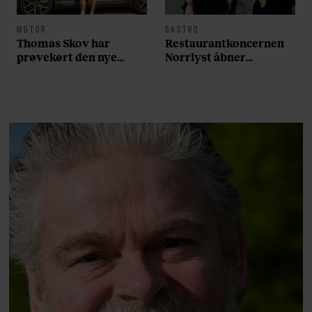
MOTOR
GASTRO
Thomas Skov har
Restaurantkoncernen
prøvekørt den nye
Norrlyst åbner
Volvo EX60: ”Den kører
burgerrestaurant med
som et svensk eventyr”
Casper Drømme