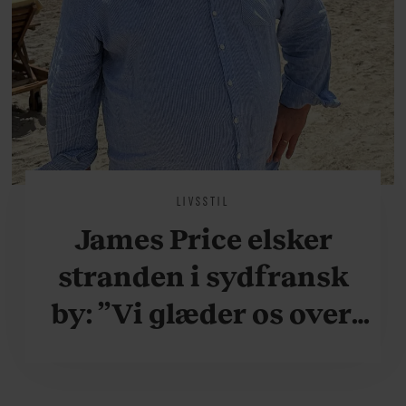
LIVSSTIL
James Price elsker
stranden i sydfransk
by: ”Vi glæder os over,
når vi kan være her i
ydersæsonerne, hvor