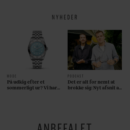
NYHEDER
MODE
PODCAST
På udkig efter et
Det er alt for nemt at
sommerligt ur? Vi har
brokke sig: Nyt afsnit af
fundet tre gode bud
’Arbejdstitel’ handler
om alt det, der gør
verden lidt sjovere og
hverdagen lidt lysere
ANBEFALET