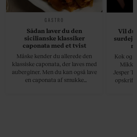
GASTRO
Sådan laver du den
Vil du
sicilianske klassiker
surdejs
caponata med et tvist
n
Måske kender du allerede den
Kok og g
klassiske caponata, der laves med
Mikkel
auberginer. Men du kan også lave
Jesper To
en caponata af smukke
opskrift 
artiskokker. Servér den lun eller
som ka
ved stuetemperatur med godt
måltider –
brød til.