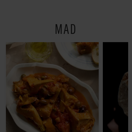
restauranter på
Østerbro
MAD