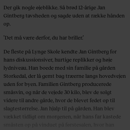
Der gik nogle øjeblikke. Så brød 12-årige Jan
Gintberg tavsheden og sagde uden at række hånden
op.
’Det må være derfor, du har briller.’
De fleste på Lynge Skole kendte Jan Gintberg for
hans diskussionsiver, hurtige replikker og høje
lydniveau. Han boede med sin familie på gården
Storkedal, der lå gemt bag træerne langs hovedvejen
uden for byen. Familien Gintberg producerede
småsvin, og når de vejede 30 kilo, blev de solgt
videre til andre gårde, hvor de blevet fedet op til
slagtestørrelse. Jan hjalp til på gården. Han blev
vækket tidligt om morgenen, når hans far kastede
småsten op på vinduet på førstesalen, hvor han