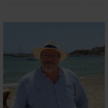
efter 10 års albumpause, er den
mandlig
rosenrøde forelskelse trådt i
hvor 
baggrunden; den naive dreng er
insisterer
blevet voksen. Her indtager
Danmarks største popstjerne selv
fortællerens plads i et portræt om
arv, angst, familieliv, frygten for
at miste stemmen og den
livsglæde, han nægter at give slip
på.