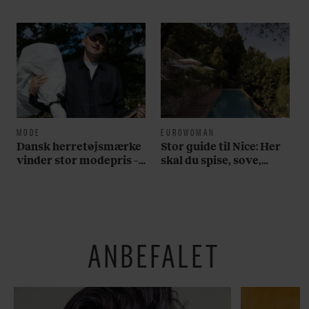
MODE
EUROWOMAN
Dansk herretøjsmærke
Stor guide til Nice: Her
vinder stor modepris –
skal du spise, sove,
og en masse penge
bade, drikke vin,
shoppe og se på kunst
ANBEFALET