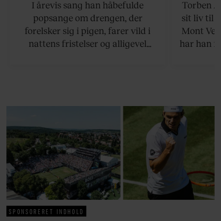
I årevis sang han håbefulde
Torben An
Rasmus Seebach
skældud 
popsange om drengen, der
sit liv ti
forelsker sig i pigen, farer vild i
Mont Vent
nattens fristelser og alligevel
har han f
finder den lykkelige udgang. Nu,
efter 10 års albumpause, er den
rosenrøde forelskelse trådt i
baggrunden; den naive dreng er
blevet voksen. Her indtager
Danmarks største popstjerne selv
fortællerens plads i et portræt om
arv, angst, familieliv, frygten for
at miste stemmen og den
livsglæde, han nægter at give slip
på.
SPONSORERET INDHOLD