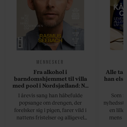
MENNESKER
Fra alkohol i
Alle ta
barndomshjemmet til villa
han elsk
med pool i Nordsjælland: Nu
skal du høre sandheden om
I årevis sang han håbefulde
Som na
Rasmus Seebach
popsange om drengen, der
nyhedsstr
forelsker sig i pigen, farer vild i
en lill
nattens fristelser og alligevel
mens an
finder den lykkelige udgang. Nu,
definer