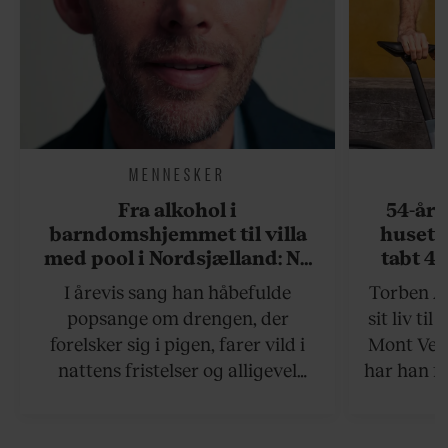
MENNESKER
Fra alkohol i
54-åri
barndomshjemmet til villa
huset 
med pool i Nordsjælland: Nu
tabt 40
skal du høre sandheden om
drøm: 
I årevis sang han håbefulde
Torben An
Rasmus Seebach
skældud 
popsange om drengen, der
sit liv ti
forelsker sig i pigen, farer vild i
Mont Vent
nattens fristelser og alligevel
har han f
finder den lykkelige udgang. Nu,
efter 10 års albumpause, er den
rosenrøde forelskelse trådt i