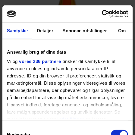
Samtykke
Detaljer
Annonceindstillinger
Om
Ansvarlig brug af dine data
Vi og
vores 236 partnere
ønsker dit samtykke til at
anvende cookies og indsamle persondata om IP-
adresse, ID og din browser til præferencer, statistik og
marketingformål. Disse oplysninger videregives til vores
samarbejdspartnere, der opbevarer og tilgår oplysninger
på din enhed for at vise dig målrettede annoncer, levere
tilpasset indhold, foretage annonce- og indholdsmåling,
Appelsinlikør, for eksempel Grand Marnier,
lave målgruppeundersøgelser og udvikle tjenester. Se
Cointreau, er en af de mest anvendelige likører i
mere information under
indstillinger
og i vores
verden. Brug den i Cosmopolitan eller i versioner af
persondatapolitik. Du kan altid trække dit samtykke
Samtykkevalg
Daiquiri og Manhattan.
tilbage eller ændre indstillinger fra vores
Nødvendig