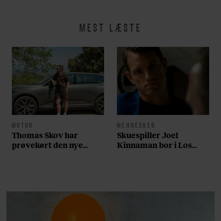
MEST LÆSTE
MOTOR
MENNESKER
Thomas Skov har
Skuespiller Joel
prøvekørt den nye
Kinnaman bor i Los
Volvo EX60: ”Den kører
Angeles og elsker sin
som et svensk eventyr”
morgenrutine: ”Jeg
laver 300 squats og 200
armbøjninger hver
morgen”