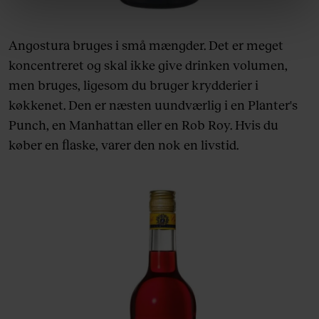
linket, du finder i vores cookiepolitik. Du kan læse mere
om vores brug af cookies, samarbejdspartnere og
behandling af dine personoplysninger i forbindelse
Angostura bruges i små mængder. Det er meget
hermed i både vores
privatlivspolitik
og
cookiepolitik
.
koncentreret og skal ikke give drinken volumen,
men bruges, ligesom du bruger krydderier i
køkkenet. Den er næsten uundværlig i en Planter's
Punch, en Manhattan eller en Rob Roy. Hvis du
køber en flaske, varer den nok en livstid.