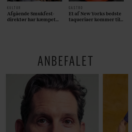
KULTUR
GASTRO
Afgående Smukfest-
Et af New Yorks bedste
direktør har kæmpet
taqueriaer kommer til
for anti-dagligdag i 46
København
år: ”Det er blevet
utroligt svært bare at
være menneske”
ANBEFALET