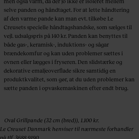
men også varm, da der jo ikke er isoleret mellem
selve panden og håndtaget. For at lette håndtering
af den varme pande kan man evt. tilkøbe Le
Creusets specielle håndtagshandske, som sælges til
vejl. udsalgspris på 140 kr. Panden kan benyttes til
både gas-, keramisk-, induktions- og sågar
brændekomfur og kan uden problemer sættes i
ovnen eller lægges i fryseren. Den slidstærke og
dekorative emaljeoverflade sikre samtidig en
produktkvalitet, som gør, at du uden problemer kan
sætte panden i opvaskemaskinen efter endt brug.
Oval Grillpande (32 cm (bred)), 1.100 kr.
Le Creuset Danmark henviser til nærmeste forhandler
på tlf. 3688 9190