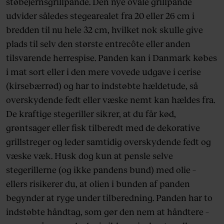
støbejernsgrillpande. Den nye ovale grillpande
udvider således stegearealet fra 20 eller 26 cm i
bredden til nu hele 32 cm, hvilket nok skulle give
plads til selv den største entrecôte eller anden
tilsvarende herrespise. Panden kan i Danmark købes
i mat sort eller i den mere vovede udgave i cerise
(kirsebærrød) og har to indstøbte hældetude, så
overskydende fedt eller væske nemt kan hældes fra.
De kraftige stegeriller sikrer, at du får kød,
grøntsager eller fisk tilberedt med de dekorative
grillstreger og leder samtidig overskydende fedt og
væske væk. Husk dog kun at pensle selve
stegerillerne (og ikke pandens bund) med olie –
ellers risikerer du, at olien i bunden af panden
begynder at ryge under tilberedning. Panden har to
indstøbte håndtag, som gør den nem at håndtere –