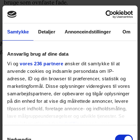
bruge som ovnfaste fade.
Samtykke
Detaljer
Annonceindstillinger
Om
SaphirLite (28 cm), 1.000 kr.
F&H of Scandinavia A/S henviser til nærmeste
forhandler på tlf. 8928 1300
Ansvarlig brug af dine data
Vi og
vores 236 partnere
ønsker dit samtykke til at
anvende cookies og indsamle persondata om IP-
adresse, ID og din browser til præferencer, statistik og
marketingformål. Disse oplysninger videregives til vores
samarbejdspartnere, der opbevarer og tilgår oplysninger
på din enhed for at vise dig målrettede annoncer, levere
Du kender sikkert ikke finske Juha Pimiä, men hvis
tilpasset indhold, foretage annonce- og indholdsmåling,
du er den heldige ejer af et induktionskomfur, er han
lave målgruppeundersøgelser og udvikle tjenester. Se
din nye bedste ven. Induktionskomfuret, køkkenets
mere information under
indstillinger
og i vores
praktiske mysteriemaskine, som via indbyggede
persondatapolitik. Du kan altid trække dit samtykke
Samtykkevalg
elektromagnetiske spoler sætter jernbunden på dine
tilbage eller ændre indstillinger fra vores
Nødvendig