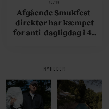
KULTUR
Afgående Smukfest-
direktør har kæmpet
for anti-dagligdag i 46
år: ”Det er blevet
utroligt svært bare at
være menneske”
NYHEDER