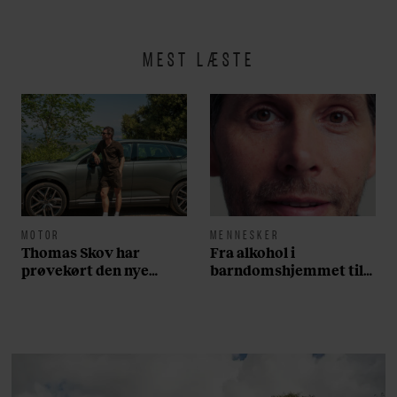
MEST LÆSTE
MOTOR
MENNESKER
Thomas Skov har
Fra alkohol i
prøvekørt den nye
barndomshjemmet til
Volvo EX60: ”Den kører
villa med pool i
som et svensk eventyr”
Nordsjælland: Nu skal
du høre sandheden om
Rasmus Seebach