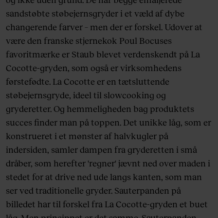
sandstøbte støbejernsgryder i et væld af dybe
changerende farver – men der er forskel. Udover at
være den franske stjernekok Poul Bocuses
favoritmærke er Staub blevet verdenskendt på La
Cocotte-gryden, som også er virksomhedens
førstefødte. La Cocotte er en tætsluttende
støbejernsgryde, ideel til slowcooking og
gryderetter. Og hemmeligheden bag produktets
succes finder man på toppen. Det unikke låg, som er
konstrueret i et mønster af halvkugler på
indersiden, samler dampen fra gryderetten i små
dråber, som herefter 'regner' jævnt ned over maden i
stedet for at drive ned ude langs kanten, som man
ser ved traditionelle gryder. Sauterpanden på
billedet har til forskel fra La Cocotte-gryden et buet
låg. Men princippet er det samme. Sauterpanden