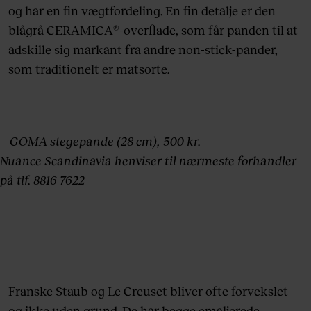
og har en fin vægtfordeling. En fin detalje er den
blågrå CERAMICA®-overflade, som får panden til at
adskille sig markant fra andre non-stick-pander,
som traditionelt er matsorte.
GOMA stegepande (28 cm), 500 kr.
Nuance Scandinavia henviser til nærmeste forhandler
på tlf. 8816 7622
Franske Staub og Le Creuset bliver ofte forvekslet
og ikke uden grund. De har begge emaljerede