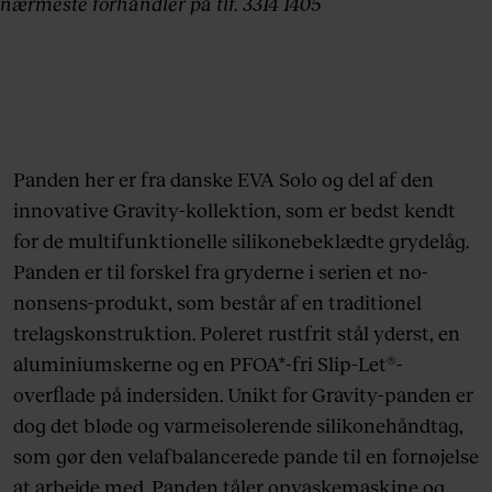
nærmeste forhandler på tlf. 3314 1405
Panden her er fra danske EVA Solo og del af den
innovative Gravity-kollektion, som er bedst kendt
for de multifunktionelle silikonebeklædte grydelåg.
Panden er til forskel fra gryderne i serien et no-
nonsens-produkt, som består af en traditionel
trelagskonstruktion. Poleret rustfrit stål yderst, en
aluminiumskerne og en PFOA*-fri Slip-Let®-
overflade på indersiden. Unikt for Gravity-panden er
dog det bløde og varmeisolerende silikonehåndtag,
som gør den velafbalancerede pande til en fornøjelse
at arbejde med. Panden tåler opvaskemaskine og