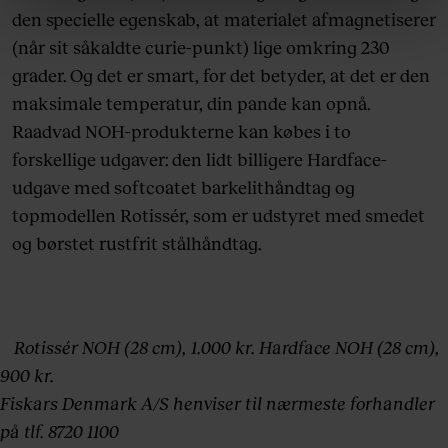
linket, du finder i vores cookiepolitik. Du kan læse mere
den specielle egenskab, at materialet afmagnetiserer
om vores brug af cookies, samarbejdspartnere og
(når sit såkaldte curie-punkt) lige omkring 230
behandling af dine personoplysninger i forbindelse
grader. Og det er smart, for det betyder, at det er den
hermed i både vores
privatlivspolitik
og
cookiepolitik
.
maksimale temperatur, din pande kan opnå.
Raadvad NOH-produkterne kan købes i to
forskellige udgaver: den lidt billigere Hardface-
udgave med softcoatet barkelithåndtag og
topmodellen Rotissér, som er udstyret med smedet
og børstet rustfrit stålhåndtag.
Rotissér NOH (28 cm), 1.000 kr. Hardface NOH (28 cm),
900 kr.
Fiskars Denmark A/S henviser til nærmeste forhandler
på tlf. 8720 1100