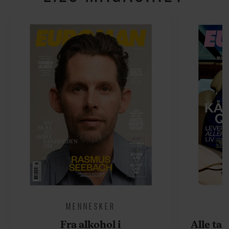
MENNESKER
Fra alkohol i
Alle ta