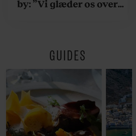
by: ”Vi glæder os over,
når vi kan være her i
ydersæsonerne, hvor
der er lidt mere
GUIDES
fredeligt”