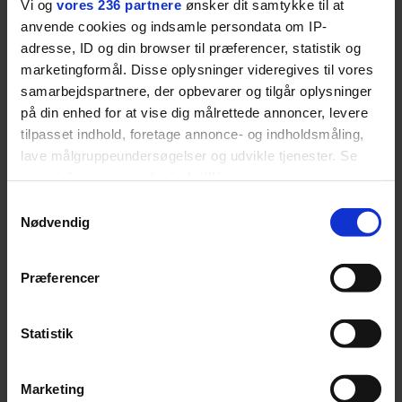
fortællerens plads i et portræt om
Vi og
vores 236 partnere
ønsker dit samtykke til at
anvende cookies og indsamle persondata om IP-
arv, angst, familieliv, frygten for
adresse, ID og din browser til præferencer, statistik og
at miste stemmen og den
marketingformål. Disse oplysninger videregives til vores
livsglæde, han nægter at give slip
samarbejdspartnere, der opbevarer og tilgår oplysninger
på.
på din enhed for at vise dig målrettede annoncer, levere
tilpasset indhold, foretage annonce- og indholdsmåling,
SPONSORERET INDHOLD
lave målgruppeundersøgelser og udvikle tjenester. Se
BOSS’ nye tennis-kollektion er relevant langt ud over
mere information under
indstillinger
og i vores
banen
persondatapolitik. Du kan altid trække dit samtykke
Samtykkevalg
Fra BOSS OPEN i Stuttgart til det kommende partnerskab
tilbage eller ændre indstillinger fra vores
Nødvendig
med Australian Open cementerer BOSS sin position i
"Cookiedeklaration", eller ved at trykke på "Privacy
krydsfeltet mellem tennis, performance og moderne
trigger" ikonet.
livsstil.
Præferencer
Dine valg anvendes på hele websitet.
Statistik
Vi ønsker dit samtykke til at indsamle og bruge data for
LIVSSTIL
Marketing
NYHEDSBREV
at kunne levere og finansiere relevant journalistisk
Dua Lipa har