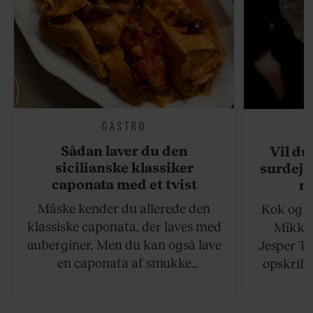
GASTRO
Sådan laver du den
Vil du
sicilianske klassiker
surdejs
caponata med et tvist
n
Måske kender du allerede den
Kok og g
klassiske caponata, der laves med
Mikkel
auberginer. Men du kan også lave
Jesper To
en caponata af smukke
opskrift 
artiskokker. Servér den lun eller
som ka
ved stuetemperatur med godt
måltider –