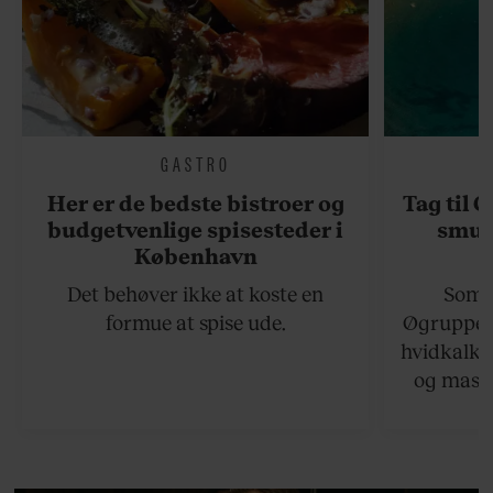
GASTRO
Her er de bedste bistroer og
Tag til 
budgetvenlige spisesteder i
smukk
København
Det behøver ikke at koste en
Somme
formue at spise ude.
Øgruppen 
hvidkalke
og masse
viser v
bedste ø
lan