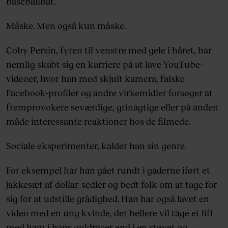
baseballbat.
Måske. Men også kun måske.
Coby Persin, fyren til venstre med gele i håret, har
nemlig skabt sig en karriere på at lave YouTube-
videoer, hvor han med skjult kamera, falske
Facebook-profiler og andre virkemidler forsøger at
fremprovokere seværdige, grinagtige eller på anden
måde interessante reaktioner hos de filmede.
Sociale eksperimenter, kalder han sin genre.
For eksempel har han gået rundt i gaderne iført et
jakkesæt af dollar-sedler og bedt folk om at tage for
sig for at udstille grådighed. Han har også lavet en
video med en ung kvinde, der hellere vil tage et lift
med ham i hans guldracer end i en støvet og