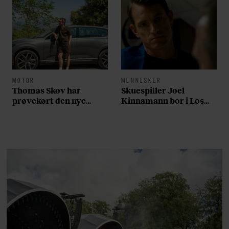
MOTOR
MENNESKER
Thomas Skov har
Skuespiller Joel
prøvekørt den nye
Kinnamann bor i Los
Volvo EX60: ”Den kører
Angeles og elsker sin
som et svensk eventyr”
morgenrutine: ”Jeg
laver 300 squats og 200
armbøjninger hver
morgen”