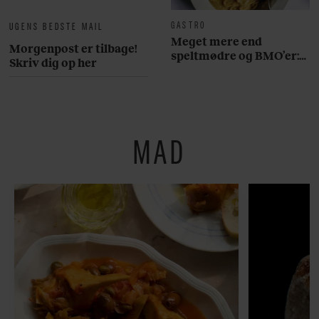
GASTRO
UGENS BEDSTE MAIL
Meget mere end
Morgenpost er tilbage!
speltmødre og BMO’er:
Skriv dig op her
Her er 10 fremragende
restauranter på
Østerbro
MAD