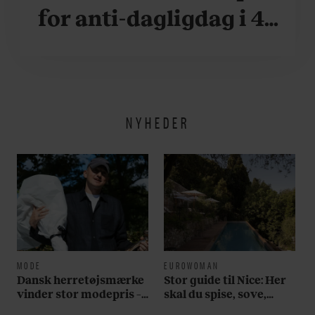
for anti-dagligdag i 46
år: ”Det er blevet
utroligt svært bare at
være menneske”
NYHEDER
MODE
EUROWOMAN
Dansk herretøjsmærke
Stor guide til Nice: Her
vinder stor modepris –
skal du spise, sove,
og en masse penge
bade, drikke vin,