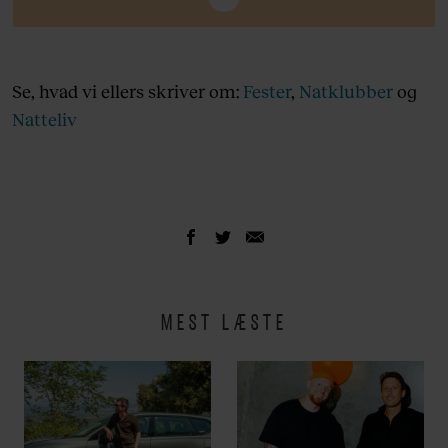
ved søens bred, og da det blev for meget med
alt papirarbejdet, søgte de om lov til at opføre
Søpavillonen.
Se, hvad vi ellers skriver om:
Fester
,
Natklubber
og
Natteliv
Solgt i 1965, da Kjøbenhavns
Skøjteløberforening rykkede sit hovedsæde til
Østerbro. Den nye ejer var Oskar Davidsen,
som rykkede sin berømte smørrebrøds-
restaurant hertil.
Siden 1974 har skiftende ejere prøvet at få liv i
en forretningen i Søpavillonen. Særligt har
MEST LÆSTE
man forsøgt sig med forskellige
natklubskoncepter, som alle har fået en kort
levetid.
I april 2019 relancerede Simon Lennet, Simon