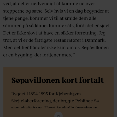
ved, at det er nødvendigt at komme ud over
stepperne og satse. Selv hvis vi en dag begynder at
tjene penge, kommer vi til at smide dem alle
sammen på sådanne dumme sats, fordi det er sjovt.
Det er ikke sjovt at have en sikker forretning. Jeg
tror, at vi er de fattigste restauratører i Danmark.
Men det her handler ikke kun om os. Søpavillonen
er en bygning, der fortjener mere.”
Søpavillonen kort fortalt
Bygget i 1894-1895 for Kjøbenhavns
Skøjteløberforening, der brugte Peblinge Sø
som skøjtebane. Hvert år skulle foreningen
søge om lov til at sætte mobile trækontorer op