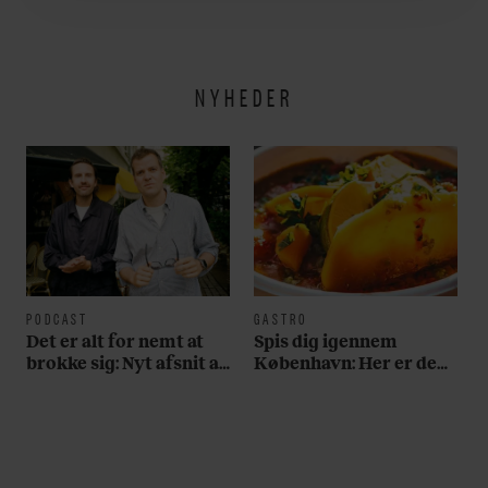
NYHEDER
PODCAST
GASTRO
Det er alt for nemt at
Spis dig igennem
brokke sig: Nyt afsnit af
København: Her er de
’Arbejdstitel’ handler
bedste madmarkeder
om alt det, der gør
verden lidt sjovere og
hverdagen lidt lysere