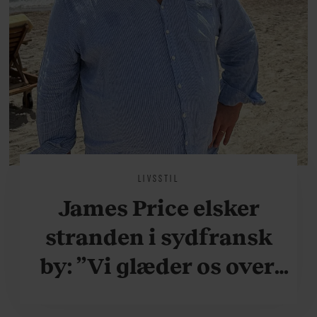
LIVSSTIL
James Price elsker
stranden i sydfransk
by: ”Vi glæder os over,
når vi kan være her i