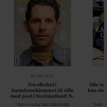
MENNESKER
Fra alkohol i
Alle ta
barndomshjemmet til villa
han elsk
med pool i Nordsjælland: Nu
skal du høre sandheden om
I årevis sang han håbefulde
Som na