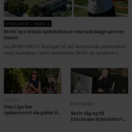
på.
SPONSORERET INDHOLD
BOSS’ nye tennis-kollektion er relevant langt ud over
banen
Fra BOSS OPEN i Stuttgart til det kommende partnerskab
med Australian Open cementerer BOSS sin position i
krydsfeltet mellem tennis, performance og moderne
livsstil.
LIVSSTIL
NYHEDSBREV
Dua Lipa har
opdatereret sin guide til
Skriv dig op til
København. Og den er –
Euromans nyhedsbrev
ikke overraskende –
her
ganske forudsigelig