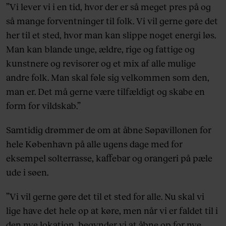
”Vi lever vi i en tid, hvor der er så meget pres på og
så mange forventninger til folk. Vi vil gerne gøre det
her til et sted, hvor man kan slippe noget energi løs.
Man kan blande unge, ældre, rige og fattige og
kunstnere og revisorer og et mix af alle mulige
andre folk. Man skal føle sig velkommen som den,
man er. Det må gerne være tilfældigt og skabe en
form for vildskab.”
Samtidig drømmer de om at åbne Søpavillonen for
hele København på alle ugens dage med for
eksempel solterrasse, kaffebar og orangeri på pæle
ude i søen.
”Vi vil gerne gøre det til et sted for alle. Nu skal vi
lige have det hele op at køre, men når vi er faldet til i
den nye lokation, begynder vi at åbne op for nye