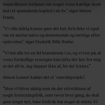
linket, du finder i vores cookiepolitik. Du kan læse mere
Søpavillonen fortjener om noget vores kærlige skub
om vores brug af cookies, samarbejdspartnere og
ind i et spændende kapitel i sit liv,” siger Simon
behandling af dine personoplysninger i forbindelse
Frank.
hermed i både vores
privatlivspolitik
og
cookiepolitik
.
”Vi ville aldrig kunne gøre det her, hvis ikke vi også
var en anelse naive og drømmende og tørstige efter
oplevelser,” siger Frederik Bille Brahe:
”Vi har alle tre en ild brændende i os, og vi tror på, at
vores forskellige synergier kan løfte det her. For mig
er det all-in. Jeg slapper ikke af, før det lykkes.”
Simon Lennet kalder det et ’vanvidsprojekt’.
”Men vi bliver aldrig som de der stivstikkere af
nogle forretningsfolk, som tøver hver gang, de skal
gøre noget nyt, bare fordi de har noget at miste. Vi