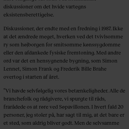
diskussioner om det hvide vartegns
Har tidligere drevet restauranten ’Havfruen’ i
eksistensberettigelse.
Nyhavn. Han gjorde sig særligt bemærket på
Københavns kulinariske scene tilbage i 2013
Diskussioner, der endte med en fredning i 1987. Ikke
med åbningen af ’Atelier September’ i
at det ændrede meget, hverken ved det tvivlsomme
Gothersgade. I dag ejer og driver han desuden
ry som højborgen for smitsomme kønssygdomme
’Apollo Bar & Kantine’ i Kunsthal
eller den afdankede fysiske fremtoning. Med andre
Charlottenborg samt museumscaféen på
ord var det en hensygnende bygning, som Simon
Statens Museum for Kunst, ’Kafeteria’.
Lennet, Simon Frank og Frederik Bille Brahe
overtog i starten af året.
”Vi havde selvfølgelig vores betænkeligheder. Alle de
branchefolk og rådgivere, vi spurgte til råds,
frarådede os at røre ved Søpavillonen. I hvert fald 20
personer, jeg stoler på, har sagt til mig, at det bare er
et sted, som aldrig bliver godt. Men de selvsamme