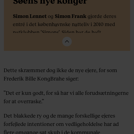
Søens nye konger
Simon Lennet
og
Simon Frank
gjorde deres
entré i det københavnske natteliv i 2010 med
natklubben ’Simons’. Siden har de haft
medejerskaber i natklubber som ’At Dolores’,
’Chateau Motel’ og ’Sunday’. I 2013 tog Simon &
Simon de første skridt ind i
restaurationsbranchen med det nu lukkede
Dette skræmmer dog ikke de nye ejere, for som
spisested ’Congo’, og for nyligt åbnede deres
Frederik Bille KongBrahe siger:
nye restaurantkoncept, ’Falang Asiateria’, som
serverer asiatisk-inspireret mad og
”Det er kun godt, for så har vi alle forudsætningerne
bananasplit. Sammen driver de også
for at overraske.”
reklamebureauet ’Butter Agency’.
Det blakkede ry og de mange forskellige ejeres
Frederik Bille Brahe
er uddannet kok fra
forfejlede intentioner om vedligeholdelse har ad
’Sketch’ i London og ’Kong Hans Kælder’.
flere omgange sat skub i de kommunale