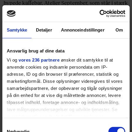
hypede kaffebar, Atelier September, som står i stærk
kontrast til Gothersgades billige barer. På ham hviler
det fulde ansvar for at gøre Søpavillonens restaurant
til en succes. Men det er ikke noget, der bekymrer
Samtykke
Detaljer
Annonceindstillinger
Om
ham, siger han:
”Jeg synes, at ansvaret og forventningerne er gaven
Ansvarlig brug af dine data
ved at være den, jeg er. Da jeg besluttede mig for at
Vi og
vores 236 partnere
ønsker dit samtykke til at
lave en restaurant i Charlottenborg Kunsthal (Apollo
anvende cookies og indsamle persondata om IP-
Bar, red.), rådede folk mig også til at droppe det, fordi
adresse, ID og din browser til præferencer, statistik og
marketingformål. Disse oplysninger videregives til vores
de ikke troede på, at der ville komme nogen gæster.
samarbejdspartnere, der opbevarer og tilgår oplysninger
Der er mange, som er meget dygtige til det, de gør,
på din enhed for at vise dig målrettede annoncer, levere
men at kunne se muligheder i steder, andre ikke
tilpasset indhold, foretage annonce- og indholdsmåling,
kan, er et udtryk for en særlig kreativitet.”
lave målgruppeundersøgelser og udvikle tjenester. Se
mere information under
indstillinger
og i vores
persondatapolitik. Du kan altid trække dit samtykke
Samtykkevalg
tilbage eller ændre indstillinger fra vores
Nødvendig