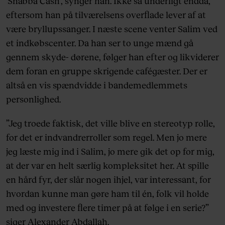
’Snabba Cash’, synger han. Ikke så underligt endda,
eftersom han på tilværelsens overflade lever af at
være bryllupssanger. I næste scene venter Salim ved
et indkøbscenter. Da han ser to unge mænd gå
gennem skyde- dørene, følger han efter og likviderer
dem foran en gruppe skrigende cafégæster. Der er
altså en vis spændvidde i bandemedlemmets
personlighed.
”Jeg troede faktisk, det ville blive en stereotyp rolle,
for det er indvandrerroller som regel. Men jo mere
jeg læste mig ind i Salim, jo mere gik det op for mig,
at der var en helt særlig kompleksitet her. At spille
en hård fyr, der slår nogen ihjel, var interessant, for
hvordan kunne man gøre ham til én, folk vil holde
med og investere flere timer på at følge i en serie?”
siger Alexander Abdallah.