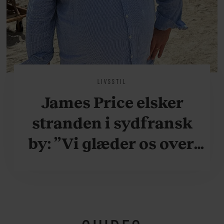
LIVSSTIL
James Price elsker
stranden i sydfransk
by: ”Vi glæder os over,
når vi kan være her i
ydersæsonerne, hvor
der er lidt mere