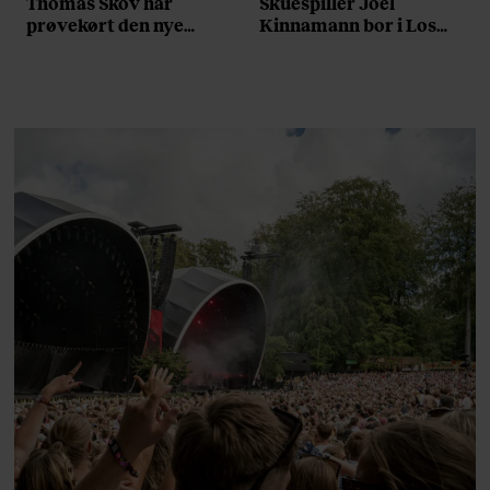
Thomas Skov har
Skuespiller Joel
prøvekørt den nye
Kinnamann bor i Los
Volvo EX60: ”Den kører
Angeles og elsker sin
som et svensk eventyr”
morgenrutine: ”Jeg
laver 300 squats og 200
armbøjninger hver
morgen”