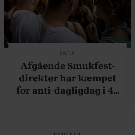
KULTUR
Afgående Smukfest-
direktør har kæmpet
for anti-dagligdag i 46
år: ”Det er blevet
utroligt svært bare at
være menneske”
NYHEDER