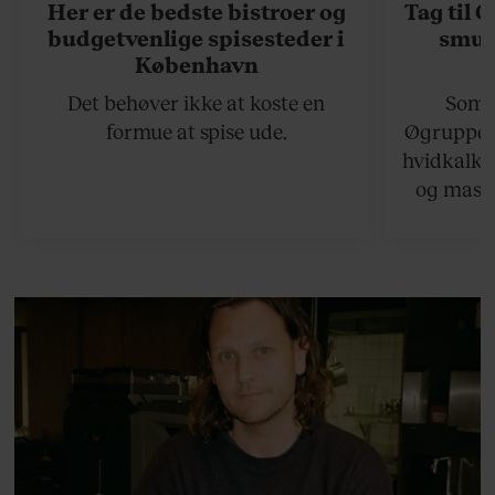
Her er de bedste bistroer og
Tag til 
budgetvenlige spisesteder i
smukk
København
Det behøver ikke at koste en
Somme
formue at spise ude.
Øgruppen 
hvidkalke
og masse
viser v
bedste ø
lan