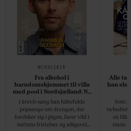
MENNESKER
Fra alkohol i
Alle ta
barndomshjemmet til villa
han elsk
med pool i Nordsjælland: Nu
skal du høre sandheden om
I årevis sang han håbefulde
Som na
Rasmus Seebach
popsange om drengen, der
nyhedsstr
forelsker sig i pigen, farer vild i
en lill
nattens fristelser og alligevel
mens an