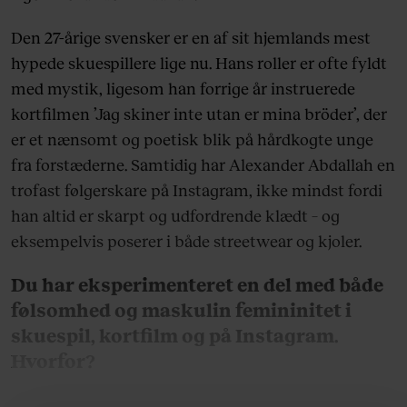
Den 27-årige svensker er en af sit hjemlands mest
hypede skuespillere lige nu. Hans roller er ofte fyldt
med mystik, ligesom han forrige år instruerede
kortfilmen ’Jag skiner inte utan er mina bröder’, der
er et nænsomt og poetisk blik på hårdkogte unge
fra forstæderne. Samtidig har Alexander Abdallah en
trofast følgerskare på Instagram, ikke mindst fordi
han altid er skarpt og udfordrende klædt – og
eksempelvis poserer i både streetwear og kjoler.
Du har eksperimenteret en del med både
følsomhed og maskulin femininitet i
skuespil, kortfilm og på Instagram.
Hvorfor?