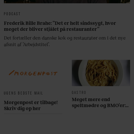
PODCAST
Frederik Bille Brahe: ”Det er helt sindssygt, hvor
meget der bliver stjålet på restauranter”
Det fortæller den danske kok og restauratør om i det nye
afsnit af ’Arbejdstitel’.
GASTRO
UGENS BEDSTE MAIL
Meget mere end
Morgenpost er tilbage!
speltmødre og BMO’er:
Skriv dig op her
Her er 10 fremragende
restauranter på
Østerbro