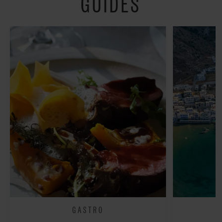
GUIDES
fredeligt”
GASTRO