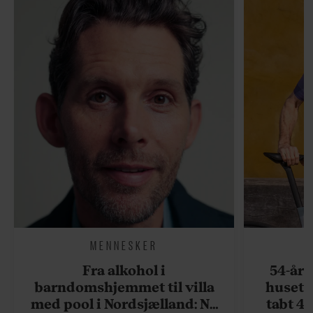
MENNESKER
Fra alkohol i
54-åri
barndomshjemmet til villa
huset 
med pool i Nordsjælland: Nu
tabt 40