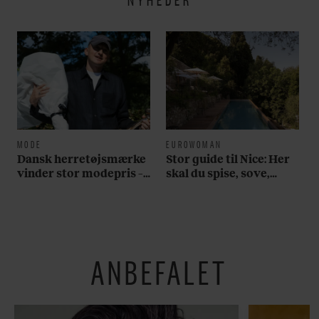
MODE
EUROWOMAN
Dansk herretøjsmærke
Stor guide til Nice: Her
vinder stor modepris –
skal du spise, sove,
og en masse penge
bade, drikke vin,
shoppe og se på kunst
ANBEFALET