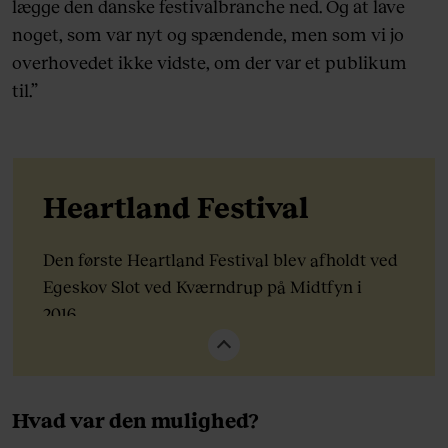
lægge den danske festivalbranche ned. Og at lave
noget, som var nyt og spændende, men som vi jo
overhovedet ikke vidste, om der var et publikum
til.”
Heartland Festival
Den første Heartland Festival blev afholdt ved
Egeskov Slot ved Kværndrup på Midtfyn i
2016.
I år kan festivalen dermed fejre 10 års-
jubilæum. Festivalen foregår fra den 18.-20.
juni, og på programmet er et væld af talks og
Hvad var den mulighed?
koncerter med blandt andet Duran Duran, The