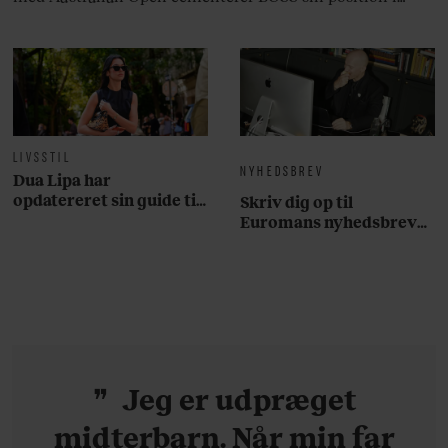
krydsfeltet mellem tennis, performance og moderne
livsstil.
LIVSSTIL
NYHEDSBREV
Dua Lipa har
opdatereret sin guide til
Skriv dig op til
København. Og den er –
Euromans nyhedsbrev
ikke overraskende –
her
ganske forudsigelig
Jeg er udpræget
midterbarn. Når min far