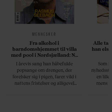
MENNESKER
Fra alkohol i
Alle ta
barndomshjemmet til villa
han elsk
med pool i Nordsjælland: Nu
skal du høre sandheden om
I årevis sang han håbefulde
Som na
Rasmus Seebach
popsange om drengen, der
nyhedsstr
forelsker sig i pigen, farer vild i
en lill
nattens fristelser og alligevel
mens an
finder den lykkelige udgang. Nu,
definer
efter 10 års albumpause, er den
mandlig
rosenrøde forelskelse trådt i
hvor 
baggrunden; den naive dreng er
insisterer