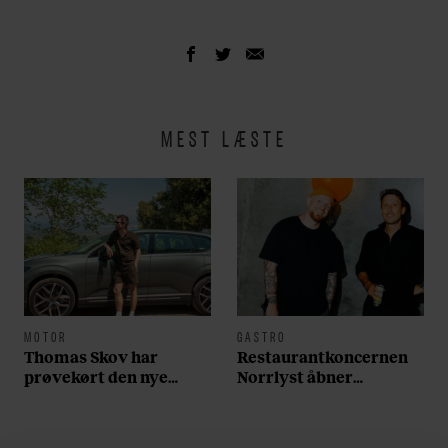
MEST LÆSTE
MOTOR
GASTRO
Thomas Skov har
Restaurantkoncernen
prøvekørt den nye
Norrlyst åbner
Volvo EX60: ”Den kører
burgerrestaurant med
som et svensk eventyr”
Casper Drømme