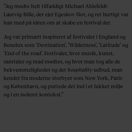
”Jeg mødte helt tilfældigt Michael Ahlefeldt-
Minds of 99, Nick Cave & The Bad Seeds,
Laurvig-Bille, der ejer Egeskov Slot, og ret hurtigt var
Hugorm, Four Non Blondes og Pil.
han med på idéen om at skabe en festival der.
Jeg var primært inspireret af festivaler i England og
Benelux som ’Destination’, ’Wilderness’, ’Latitude’ og
’End of the road’. Festivaler, hvor musik, kunst,
samtaler og mad mødtes, og hvor man tog alle de
bekvemmeligheder og det
hospitality
-udbud, man
kender fra moderne storbyer som New York, Paris
og København, og puttede det ind i et lukket miljø
og i en isoleret kontekst.”