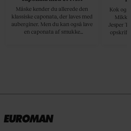
Måske kender du allerede den
Kok og g
klassiske caponata, der laves med
Mikkel
auberginer. Men du kan også lave
Jesper To
en caponata af smukke
opskrift 
artiskokker. Servér den lun eller
som ka
ved stuetemperatur med godt
måltider –
brød til.