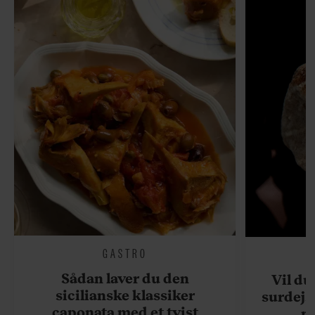
GASTRO
Sådan laver du den
Vil du
sicilianske klassiker
surdejs
caponata med et tvist
n