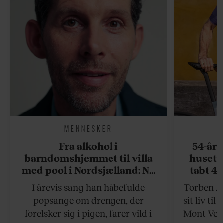
MENNESKER
Fra alkohol i
54-åri
barndomshjemmet til villa
huset 
med pool i Nordsjælland: Nu
tabt 40
skal du høre sandheden om
drøm: 
I årevis sang han håbefulde
Torben An
Rasmus Seebach
skældud 
popsange om drengen, der
sit liv ti
forelsker sig i pigen, farer vild i
Mont Vent