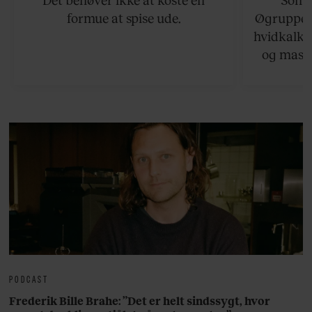
formue at spise ude.
Øgruppen 
hvidkalke
og masse
viser v
bedste ø
lan
PODCAST
Frederik Bille Brahe: ”Det er helt sindssygt, hvor