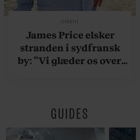
LIVSSTIL
James Price elsker
stranden i sydfransk
by: ”Vi glæder os over,
når vi kan være her i
ydersæsonerne, hvor
der er lidt mere
GUIDES
fredeligt”