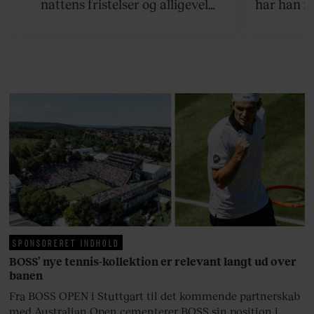
nattens fristelser og alligevel
har han f
finder den lykkelige udgang. Nu,
efter 10 års albumpause, er den
rosenrøde forelskelse trådt i
baggrunden; den naive dreng er
blevet voksen. Her indtager
Danmarks største popstjerne selv
fortællerens plads i et portræt om
arv, angst, familieliv, frygten for
at miste stemmen og den
livsglæde, han nægter at give slip
på.
SPONSORERET INDHOLD
BOSS’ nye tennis-kollektion er relevant langt ud over
banen
Fra BOSS OPEN i Stuttgart til det kommende partnerskab
med Australian Open cementerer BOSS sin position i