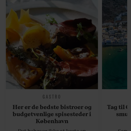
GASTRO
Her er de bedste bistroer og
Tag til 
budgetvenlige spisesteder i
smukk
København
Det behøver ikke at koste en
Somme