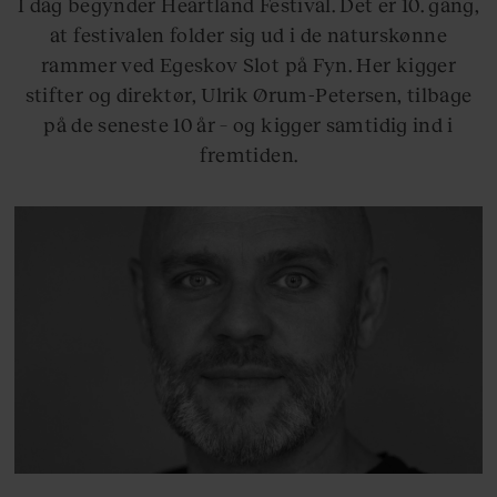
I dag begynder Heartland Festival. Det er 10. gang,
at festivalen folder sig ud i de naturskønne
rammer ved Egeskov Slot på Fyn. Her kigger
stifter og direktør, Ulrik Ørum-Petersen, tilbage
på de seneste 10 år – og kigger samtidig ind i
fremtiden.