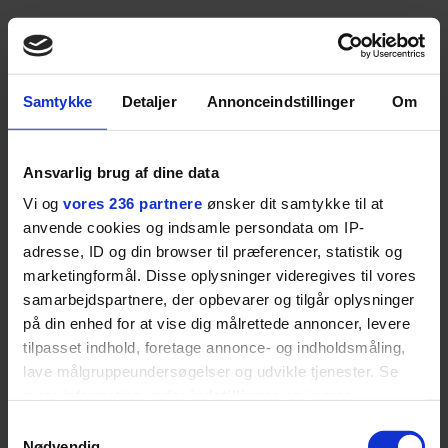
Samtykke
Detaljer
Annonceindstillinger
Om
Ansvarlig brug af dine data
Vi og
vores 236 partnere
ønsker dit samtykke til at
anvende cookies og indsamle persondata om IP-
adresse, ID og din browser til præferencer, statistik og
marketingformål. Disse oplysninger videregives til vores
samarbejdspartnere, der opbevarer og tilgår oplysninger
på din enhed for at vise dig målrettede annoncer, levere
tilpasset indhold, foretage annonce- og indholdsmåling,
lave målgruppeundersøgelser og udvikle tjenester. Se
mere information under
indstillinger
og i vores
persondatapolitik. Du kan altid trække dit samtykke
Samtykkevalg
tilbage eller ændre indstillinger fra vores
Nødvendig