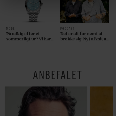
linket, du finder i vores cookiepolitik. Du kan læse mere
om vores brug af cookies, samarbejdspartnere og
behandling af dine personoplysninger i forbindelse
hermed i både vores
privatlivspolitik
og
cookiepolitik
.
MODE
PODCAST
På udkig efter et
Det er alt for nemt at
sommerligt ur? Vi har
brokke sig: Nyt afsnit af
fundet tre gode bud
’Arbejdstitel’ handler
om alt det, der gør
verden lidt sjovere og
hverdagen lidt lysere
ANBEFALET