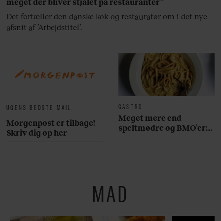
meget der bliver stjålet på restauranter”
Det fortæller den danske kok og restauratør om i det nye
afsnit af ’Arbejdstitel’.
GASTRO
UGENS BEDSTE MAIL
Meget mere end
Morgenpost er tilbage!
speltmødre og BMO’er:
Skriv dig op her
Her er 10 fremragende
restauranter på
Østerbro
MAD