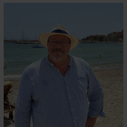
blevet voksen. Her indtager
Danmarks største popstjerne selv
fortællerens plads i et portræt om
arv, angst, familieliv, frygten for
at miste stemmen og den
livsglæde, han nægter at give slip
på.