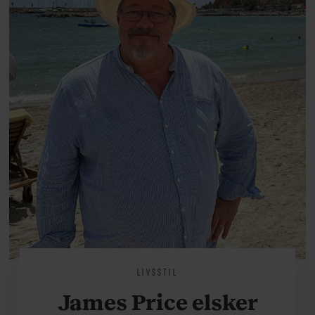
livsglæde, han nægter at give slip
på.
LIVSSTIL
James Price elsker