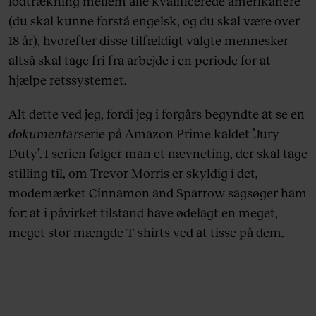
lodtrækning mellem alle kvalificerede amerikanere
(du skal kunne forstå engelsk, og du skal være over
18 år), hvorefter disse tilfældigt valgte mennesker
altså skal tage fri fra arbejde i en periode for at
hjælpe retssystemet.
Alt dette ved jeg, fordi jeg i forgårs begyndte at se en
dokumentar
serie på Amazon Prime kaldet ’Jury
Duty’. I serien følger man et nævneting, der skal tage
stilling til, om Trevor Morris er skyldig i det,
modemærket Cinnamon and Sparrow sagsøger ham
for: at i påvirket tilstand have ødelagt en meget,
meget stor mængde T-shirts ved at tisse på dem.