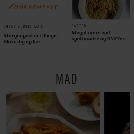
GASTRO
UGENS BEDSTE MAIL
Meget mere end
Morgenpost er tilbage!
speltmødre og BMO’er:
Skriv dig op her
Her er 10 fremragende
restauranter på
Østerbro
MAD