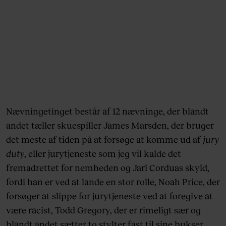
Nævningetinget består af 12 nævninge, der blandt
andet tæller skuespiller James Marsden, der bruger
det meste af tiden på at forsøge at komme ud af
jury
duty
, eller jurytjeneste som jeg vil kalde det
fremadrettet for nemheden og Jarl Corduas skyld,
fordi han er ved at lande en stor rolle, Noah Price, der
forsøger at slippe for jurytjeneste ved at foregive at
være racist, Todd Gregory, der er rimeligt sær og
blandt andet sætter to stylter fast til sine bukser,