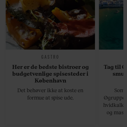
GASTRO
Her er de bedste bistroer og
Tag til 
budgetvenlige spisesteder i
smukk
København
Det behøver ikke at koste en
Somme
formue at spise ude.
Øgruppen 
hvidkalke
og masse
viser v
bedste ø