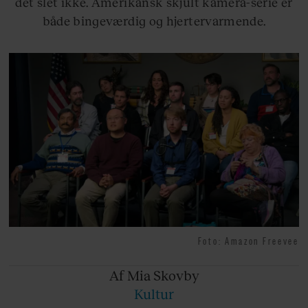
det slet ikke. Amerikansk skjult kamera-serie er
både bingeværdig og hjertervarmende.
Foto: Amazon Freevee
Af Mia
Skovby
Kultur