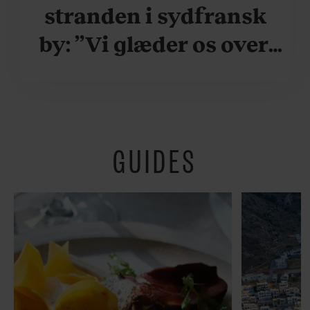
stranden i sydfransk
by: ”Vi glæder os over,
når vi kan være her i
ydersæsonerne, hvor
der er lidt mere
GUIDES
fredeligt”