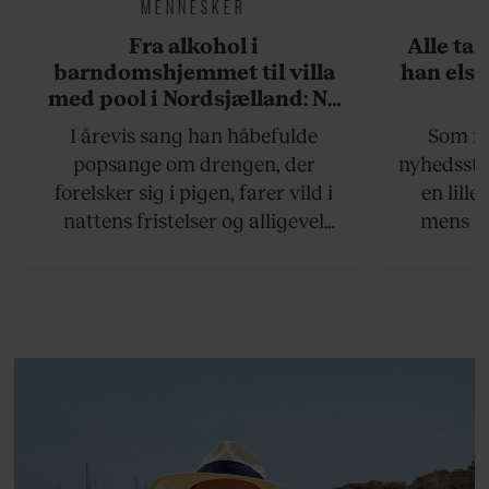
MENNESKER
Fra alkohol i
Alle ta
barndomshjemmet til villa
han elsk
med pool i Nordsjælland: Nu
skal du høre sandheden om
I årevis sang han håbefulde
Som na
Rasmus Seebach
popsange om drengen, der
nyhedsstr
forelsker sig i pigen, farer vild i
en lill
nattens fristelser og alligevel
mens an
finder den lykkelige udgang. Nu,
definer
efter 10 års albumpause, er den
mandlig
rosenrøde forelskelse trådt i
hvor 
baggrunden; den naive dreng er
insisterer
blevet voksen. Her indtager
Danmarks største popstjerne selv
fortællerens plads i et portræt om
arv, angst, familieliv, frygten for
at miste stemmen og den