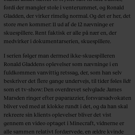
fordi der mangler stole i venterummet, og Ronald
Gladden, der virker rimelig normal. Og det er her, det
store
men
kommer: 11 ud af de 12 nævninge er
skuespillere. Rent faktisk er alle på nær en, der
medvirker i dokumentarserien, skuespillere.
I serien følger man dermed ikke-skuespilleren
Ronald Gladdens oplevelser som nævninge i en
fuldkommen vanvittig retssag, der, som han selv
beskriver det flere gange undervejs, til tider føles
lidt
som et tv-show: Den overdrevet selvglade James
Marsden ringer efter paparazzier, forsvarsadvokaten
bliver ved med at klokke rundt i det, og da han skal
rekreere sin klients oplevelser bliver det vist
gennem en video optaget i Minecraft, vidnerne er
alle sammen relativt fordærvede, en ældre kvinde