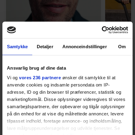
MENNESKER
Samtykke
Detaljer
Annonceindstillinger
Om
Fra alkohol i
54-åri
barndomshjemmet til villa
huset 
med pool i Nordsjælland: Nu
tabt 40
Ansvarlig brug af dine data
skal du høre sandheden om
drøm: 
I årevis sang han håbefulde
Torben An
Rasmus Seebach
skældud 
Vi og
vores 236 partnere
ønsker dit samtykke til at
popsange om drengen, der
sit liv ti
anvende cookies og indsamle persondata om IP-
forelsker sig i pigen, farer vild i
Mont Vent
adresse, ID og din browser til præferencer, statistik og
nattens fristelser og alligevel
har han f
marketingformål. Disse oplysninger videregives til vores
finder den lykkelige udgang. Nu,
samarbejdspartnere, der opbevarer og tilgår oplysninger
efter 10 års albumpause, er den
på din enhed for at vise dig målrettede annoncer, levere
rosenrøde forelskelse trådt i
tilpasset indhold, foretage annonce- og indholdsmåling,
baggrunden; den naive dreng er
lave målgruppeundersøgelser og udvikle tjenester. Se