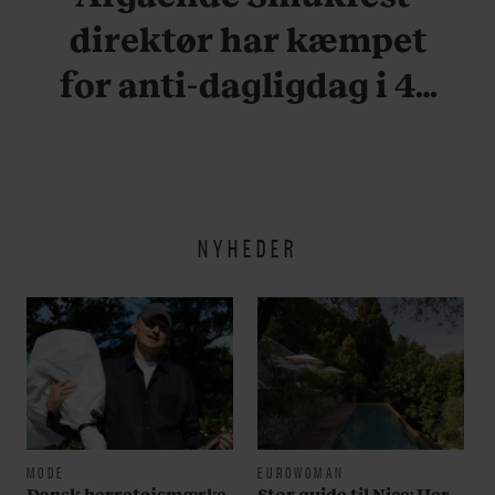
direktør har kæmpet
for anti-dagligdag i 46
år: ”Det er blevet
utroligt svært bare at
være menneske”
NYHEDER
MODE
EUROWOMAN
Dansk herretøjsmærke
Stor guide til Nice: Her