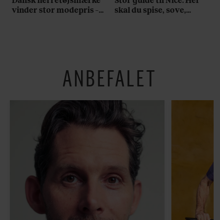
vinder stor modepris –
skal du spise, sove,
og en masse penge
bade, drikke vin,
shoppe og se på kunst
ANBEFALET