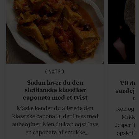
GASTRO
Sådan laver du den
Vil du
sicilianske klassiker
surdejs
caponata med et tvist
n
Måske kender du allerede den
Kok og g
klassiske caponata, der laves med
Mikkel
auberginer. Men du kan også lave
Jesper To
en caponata af smukke
opskrift 