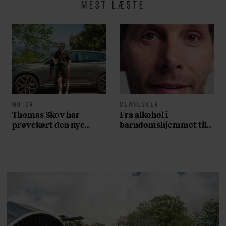
MEST LÆSTE
MOTOR
MENNESKER
Thomas Skov har
Fra alkohol i
prøvekørt den nye
barndomshjemmet til
Volvo EX60: ”Den kører
villa med pool i
som et svensk eventyr”
Nordsjælland: Nu skal
du høre sandheden om
Rasmus Seebach