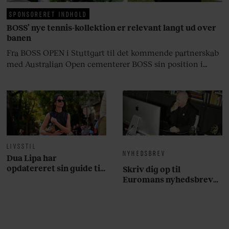
SPONSORERET INDHOLD
BOSS’ nye tennis-kollektion er relevant langt ud over
banen
Fra BOSS OPEN i Stuttgart til det kommende partnerskab
med Australian Open cementerer BOSS sin position i
krydsfeltet mellem tennis, performance og moderne
livsstil.
LIVSSTIL
NYHEDSBREV
Dua Lipa har
opdatereret sin guide til
Skriv dig op til
København. Og den er –
Euromans nyhedsbrev
ikke overraskende –
her
ganske forudsigelig