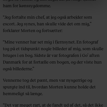
linket, du finder i vores cookiepolitik. Du kan læse mere
ham for kønssygdomme.
om vores brug af cookies, samarbejdspartnere og
behandling af dine personoplysninger i forbindelse
“Jeg fortalte min chef, at jeg også arbejder som
hermed i både vores
privatlivspolitik
og
cookiepolitik
.
escort. Jeg synes, han skulle vide det om mig,”
forklarer Morten og fortsætter:
“Mine venner har set mig i fjernsynet. En fotograf
tog på et tidspunkt nogle billeder af mig, som skulle
bruges i en bog. Sidste år var fotografen i Go’ aften
Danmark for at fortælle om bogen, og der viste hun
også billederne.”
Vennerne tog det pænt, men var nysgerrige og
spurgte ind til, hvordan Morten kunne holde det
hemmeligt så længe.
“Det var meget rart, at de fandt ud af det, så det ikke