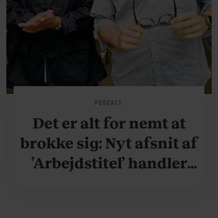
PODCAST
Det er alt for nemt at
brokke sig: Nyt afsnit af
’Arbejdstitel’ handler
om alt det, der gør
verden lidt sjovere og