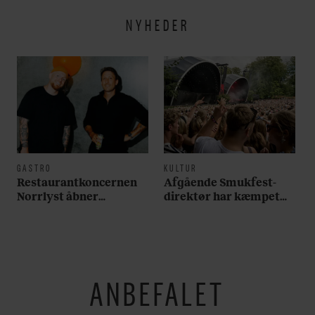
hverdagen lidt lysere
NYHEDER
GASTRO
KULTUR
Restaurantkoncernen
Afgående Smukfest-
Norrlyst åbner
direktør har kæmpet
burgerrestaurant med
for anti-dagligdag i 46
Casper Drømme
år: ”Det er blevet
utroligt svært bare at
være menneske”
ANBEFALET