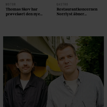
MOTOR
GASTRO
Thomas Skov har
Restaurantkoncernen
prøvekørt den nye
Norrlyst åbner
Volvo EX60: ”Den kører
burgerrestaurant med
som et svensk eventyr”
Casper Drømme