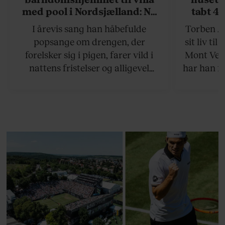
med pool i Nordsjælland: Nu
tabt 40
skal du høre sandheden om
drøm: 
I årevis sang han håbefulde
Torben An
Rasmus Seebach
skældud 
popsange om drengen, der
sit liv ti
forelsker sig i pigen, farer vild i
Mont Vent
nattens fristelser og alligevel
har han f
finder den lykkelige udgang. Nu,
efter 10 års albumpause, er den
rosenrøde forelskelse trådt i
baggrunden; den naive dreng er
blevet voksen. Her indtager
Danmarks største popstjerne selv
fortællerens plads i et portræt om
arv, angst, familieliv, frygten for
at miste stemmen og den
livsglæde, han nægter at give slip
på.