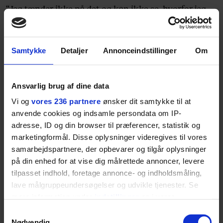
“Jeg tænder ikke på det og kan ikke se, hvorfor jeg
skulle gøre det. Hvis jeg føler, det er krænkende over
for pigen, så gør jeg det ikke. Jeg tænker over, at jeg
ikke vil have dårlige oplevelser,” siger Morten.
Samtykke
Detaljer
Annonceindstillinger
Om
Ansvarlig brug af dine data
Vi og
vores 236 partnere
ønsker dit samtykke til at
anvende cookies og indsamle persondata om IP-
adresse, ID og din browser til præferencer, statistik og
marketingformål. Disse oplysninger videregives til vores
samarbejdspartnere, der opbevarer og tilgår oplysninger
på din enhed for at vise dig målrettede annoncer, levere
I den anden ende af skalaen, hvor de fede oplevelser
tilpasset indhold, foretage annonce- og indholdsmåling,
ligger, er der særligt én han husker.
lave målgruppeundersøgelser og udvikle tjenester. Se
mere information under
indstillinger
og i vores
“I foråret var jeg sammen med et venindepar i
persondatapolitik. Du kan altid trække dit samtykke
Samtykkevalg
tilbage eller ændre indstillinger fra vores
20’erne. Det var to pæne piger, og vi havde alle tre
Nødvendig