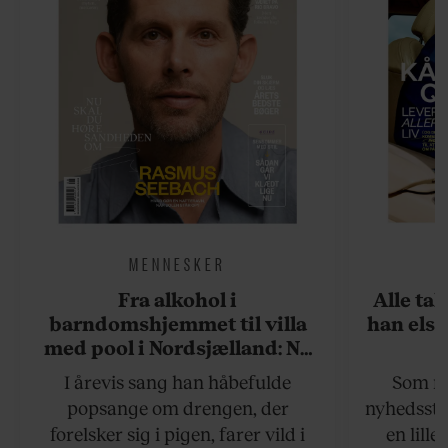
MENNESKER
Fra alkohol i
Alle ta
barndomshjemmet til villa
han elsk
med pool i Nordsjælland: Nu
skal du høre sandheden om
I årevis sang han håbefulde
Som na
Rasmus Seebach
popsange om drengen, der
nyhedsstr
forelsker sig i pigen, farer vild i
en lill