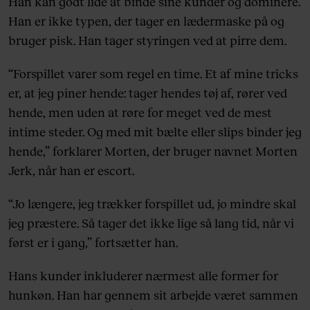
Han kan godt lide at binde sine kunder og dominere.
Han er ikke typen, der tager en lædermaske på og
bruger pisk. Han tager styringen ved at pirre dem.
“Forspillet varer som regel en time. Et af mine tricks
er, at jeg piner hende: tager hendes tøj af, rører ved
hende, men uden at røre for meget ved de mest
intime steder. Og med mit bælte eller slips binder jeg
hende,” forklarer Morten, der bruger navnet Morten
Jerk, når han er escort.
“Jo længere, jeg trækker forspillet ud, jo mindre skal
jeg præstere. Så tager det ikke lige så lang tid, når vi
først er i gang,” fortsætter han.
Hans kunder inkluderer nærmest alle former for
hunkøn. Han har gennem sit arbejde været sammen