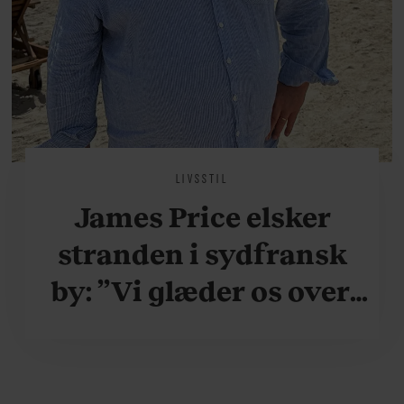
LIVSSTIL
James Price elsker
stranden i sydfransk
by: ”Vi glæder os over,
når vi kan være her i
ydersæsonerne, hvor
der er lidt mere