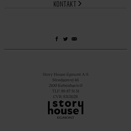
KONTAKT
Story House Egmont A/S
Strødamvej 46
2100 København Ø
TLF: 89 87 51 51
CVR: 83131128