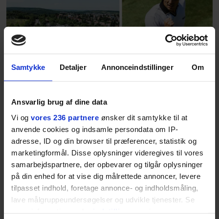
Danmarks største popstjerne selv
fortællerens plads i et portræt om
arv, angst, familieliv, frygten for
at miste stemmen og den
livsglæde, han nægter at give slip
på.
Samtykke
Detaljer
Annonceindstillinger
Om
SPONSORERET INDHOLD
Ansvarlig brug af dine data
BOSS’ nye tennis-kollektion er relevant langt ud over
banen
Vi og
vores 236 partnere
ønsker dit samtykke til at
Fra BOSS OPEN i Stuttgart til det kommende partnerskab
anvende cookies og indsamle persondata om IP-
med Australian Open cementerer BOSS sin position i
adresse, ID og din browser til præferencer, statistik og
krydsfeltet mellem tennis, performance og moderne
marketingformål. Disse oplysninger videregives til vores
livsstil.
samarbejdspartnere, der opbevarer og tilgår oplysninger
på din enhed for at vise dig målrettede annoncer, levere
tilpasset indhold, foretage annonce- og indholdsmåling,
lave målgruppeundersøgelser og udvikle tjenester. Se
mere information under
indstillinger
og i vores
LIVSSTIL