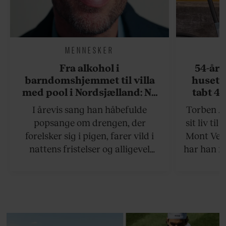
MENNESKER
Fra alkohol i
54-åri
barndomshjemmet til villa
huset 
med pool i Nordsjælland: Nu
tabt 40
skal du høre sandheden om
drøm: 
I årevis sang han håbefulde
Torben An
Rasmus Seebach
skældud 
popsange om drengen, der
sit liv ti
forelsker sig i pigen, farer vild i
Mont Vent
nattens fristelser og alligevel
har han f
finder den lykkelige udgang. Nu,
efter 10 års albumpause, er den
rosenrøde forelskelse trådt i
baggrunden; den naive dreng er
blevet voksen. Her indtager