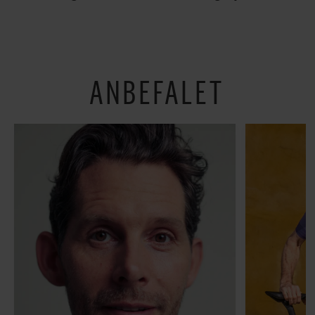
fundet tre gode bud
’Arbejdstitel’ handler
om alt det, der gør
verden lidt sjovere og
hverdagen lidt lysere
ANBEFALET