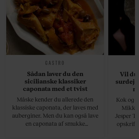
GASTRO
Sådan laver du den
Vil du
sicilianske klassiker
surdejs
caponata med et tvist
n
Måske kender du allerede den
Kok og g
klassiske caponata, der laves med
Mikkel
auberginer. Men du kan også lave
Jesper To
en caponata af smukke
opskrift 
artiskokker. Servér den lun eller
som ka