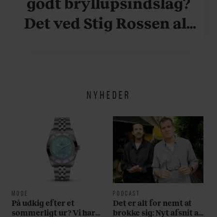
godt bryllupsindslag?
Det ved Stig Rossen alt
om
NYHEDER
MODE
PODCAST
På udkig efter et
Det er alt for nemt at
sommerligt ur? Vi har
brokke sig: Nyt afsnit af