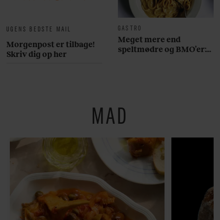
GASTRO
UGENS BEDSTE MAIL
Meget mere end
Morgenpost er tilbage!
speltmødre og BMO’er:
Skriv dig op her
Her er 10 fremragende
restauranter på
Østerbro
MAD