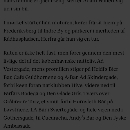
hans familie er gået i seng, sætter Adam Falbert sig
ud i sin bil.
I mørket starter han motoren, kører fra sit hjem på
Frederiksberg til Indre By og parkerer i nærheden af
Rådhuspladsen. Herfra går han sig en tur.
Ruten er ikke helt fast, men fører gennem den mest
livlige del af det københavnske natteliv. Ad
Vestergade, mens promillen stiger på Heidi’s Bier
Bar, Café Guldhornene og A-Bar. Ad Skindergade,
forbi køen foran natklubben Hive, videre ned til
Farfars Bodega og Den Glade Gris. Tværs over
Gråbrødre Torv, et smut forbi Hornsleth Bar på
Løvstræde, LA Bar i Sværtegade, og hele vejen ned i
Gothersgade, til Cucaracha, Andy’s Bar og Den Jyske
Ambassade.