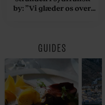
by: ”Vi glæder os over,
når vi kan være her i
ydersæsonerne, hvor
der er lidt mere
GUIDES
fredeligt”