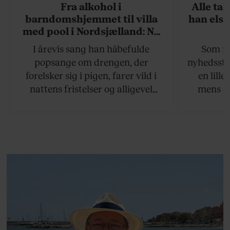
Fra alkohol i
Alle ta
barndomshjemmet til villa
han elsk
med pool i Nordsjælland: Nu
skal du høre sandheden om
I årevis sang han håbefulde
Som na
Rasmus Seebach
popsange om drengen, der
nyhedsstr
forelsker sig i pigen, farer vild i
en lill
nattens fristelser og alligevel
mens an
finder den lykkelige udgang. Nu,
definer
efter 10 års albumpause, er den
mandlig
rosenrøde forelskelse trådt i
hvor 
baggrunden; den naive dreng er
insisterer
blevet voksen. Her indtager
Danmarks største popstjerne selv
fortællerens plads i et portræt om
arv, angst, familieliv, frygten for
at miste stemmen og den
livsglæde, han nægter at give slip