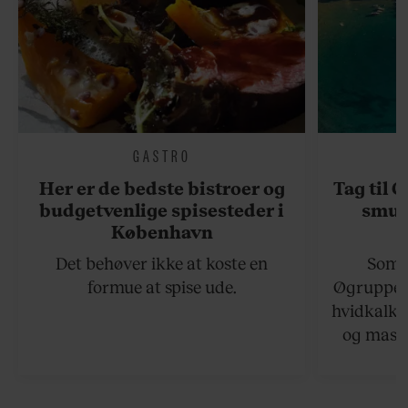
GASTRO
Her er de bedste bistroer og
Tag til 
budgetvenlige spisesteder i
smukk
København
Det behøver ikke at koste en
Somme
formue at spise ude.
Øgruppen 
hvidkalke
og masse
viser v
bedste ø
lan