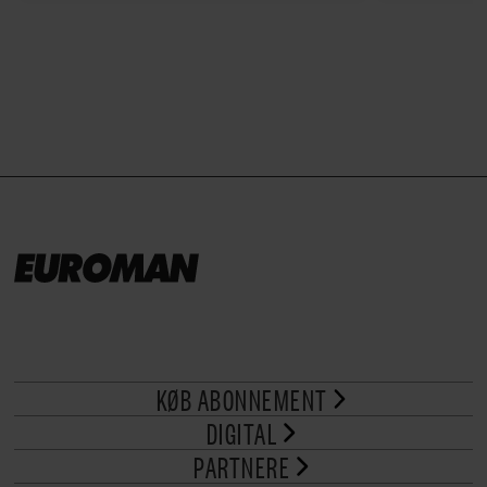
ved stuetemperatur med godt
måltider –
brød til.
KØB ABONNEMENT
DIGITAL
PARTNERE