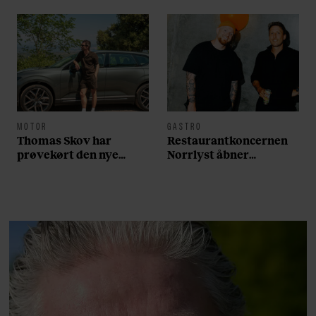
MOTOR
GASTRO
Thomas Skov har
Restaurantkoncernen
prøvekørt den nye
Norrlyst åbner
Volvo EX60: ”Den kører
burgerrestaurant med
som et svensk eventyr”
Casper Drømme