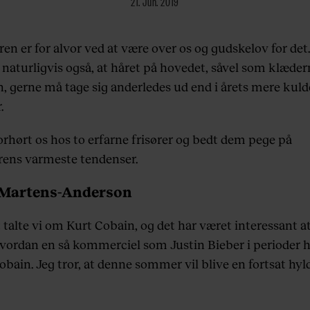
21. Jun. 2019
n er for alvor ved at være over os og gudskelov for det
 naturligvis også, at håret på hovedet, såvel som klæder
, gerne må tage sig anderledes ud end i årets mere kuld
.
orhørt os hos to erfarne frisører og bedt dem pege på
ns varmeste tendenser.
Martens-Anderson
t talte vi om Kurt Cobain, og det har været interessant at
hvordan en så kommerciel som Justin Bieber i perioder 
obain. Jeg tror, at denne sommer vil blive en fortsat hyld