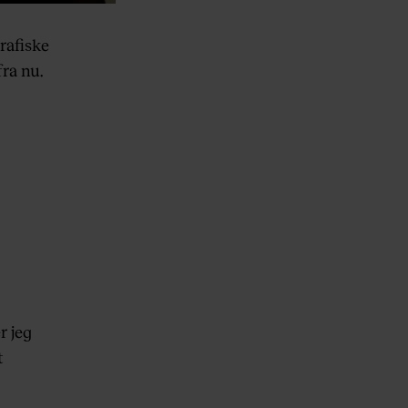
rafiske
ra nu.
r jeg
t