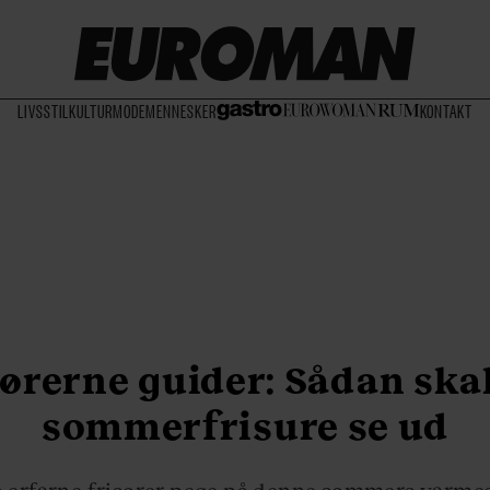
LIVSSTIL
KULTUR
MODE
MENNESKER
KONTAKT
sørerne guider: Sådan skal
sommerfrisure se ud
to erfarne frisører pege på denne sommers varmes