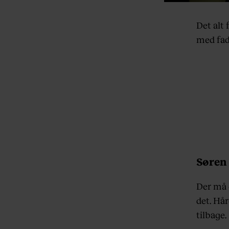
Det alt 
med fade
Søren
Der må g
det. Hå
tilbage.