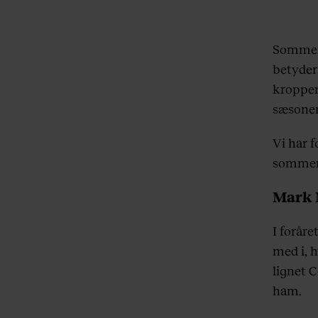
Sommere
betyder
kroppen
sæsoner
Vi har f
sommere
Mark 
I foråre
med i, 
lignet C
ham.