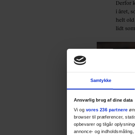
Derfor 
i året, 
helt old
lidt so
Samtykke
Ansvarlig brug af dine data
Vi og
vores 236 partnere
øns
browser til præferencer, stat
opbevarer og tilgår oplysning
annonce- og indholdsmåling,