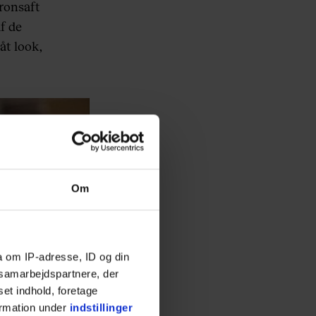
ronsaft
af de
åt look,
Om
a om IP-adresse, ID og din
s samarbejdspartnere, der
set indhold, foretage
ormation under
indstillinger