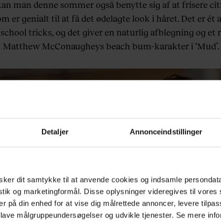
kan man denne sommer også benytte sig af at frisere cit
som er genialt til at få det ødelagte look i håret. Det er ét 
 school tricks, og det giver en naturlig afblegning og et r
m Matthew McConaugheys beach bum-karakter i ‘Mud’.
Detaljer
Annonceindstillinger
ker dit samtykke til at anvende cookies og indsamle persondat
istik og marketingformål. Disse oplysninger videregives til vore
er på din enhed for at vise dig målrettede annoncer, levere tilpas
 lave målgruppeundersøgelser og udvikle tjenester. Se mere inf