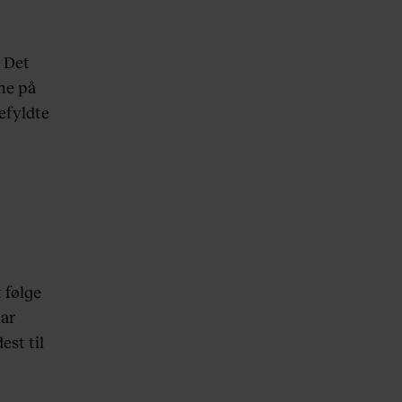
. Det
ne på
efyldte
 følge
har
est til