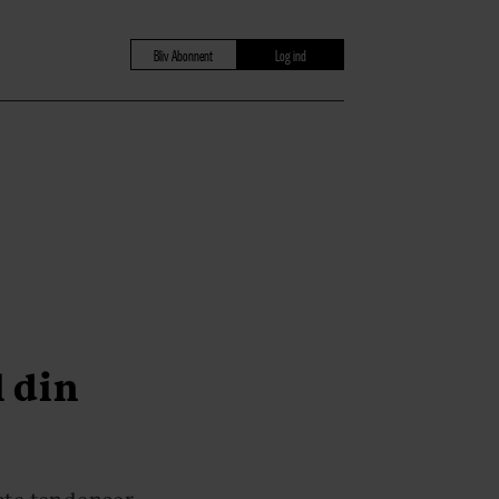
Bliv Abonnent
Log ind
 din
te tendenser.