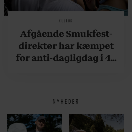
KULTUR
Afgående Smukfest-
direktør har kæmpet
for anti-dagligdag i 46
år: ”Det er blevet
utroligt svært bare at
være menneske”
NYHEDER