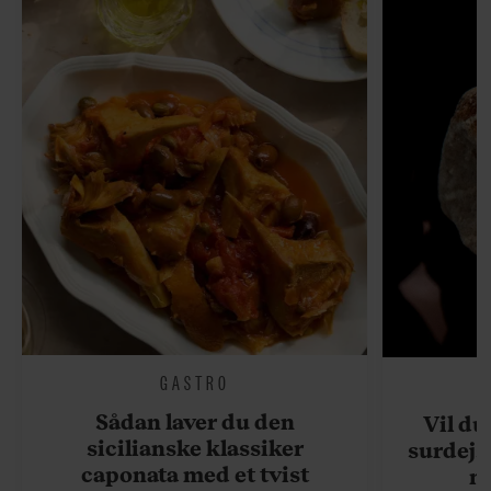
GASTRO
Sådan laver du den
Vil du
sicilianske klassiker
surdejs
caponata med et tvist
n