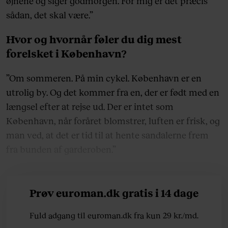
øjnene og siger godmorgen. For mig er det præcis
sådan, det skal være.”
Hvor og hvornår føler du dig mest
forelsket i København?
”Om sommeren. På min cykel. København er en
utrolig by. Og det kommer fra en, der er født med en
længsel efter at rejse ud. Der er intet som
København, når foråret blomstrer, luften er frisk, og
man ved, at det er tid til at hente sandalerne frem
fra bunden af garderoben.”
Prøv euroman.dk gratis i 14 dage
Fuld adgang til euroman.dk fra kun 29 kr./md.