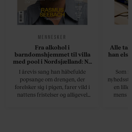
MENNESKER
Fra alkohol i
Alle ta
barndomshjemmet til villa
han elsk
med pool i Nordsjælland: Nu
skal du høre sandheden om
I årevis sang han håbefulde
Som na
Rasmus Seebach
popsange om drengen, der
nyhedsstr
forelsker sig i pigen, farer vild i
en lill
nattens fristelser og alligevel
mens an
finder den lykkelige udgang. Nu,
definer
efter 10 års albumpause, er den
mandlig
rosenrøde forelskelse trådt i
hvor 
baggrunden; den naive dreng er
insisterer