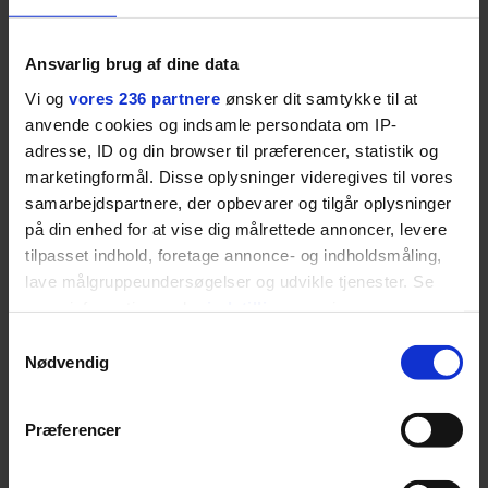
krydsfeltet mellem tennis, performance og moderne
livsstil.
Ansvarlig brug af dine data
Vi og
vores 236 partnere
ønsker dit samtykke til at
anvende cookies og indsamle persondata om IP-
adresse, ID og din browser til præferencer, statistik og
LIVSSTIL
NYHEDSBREV
marketingformål. Disse oplysninger videregives til vores
Dua Lipa har
samarbejdspartnere, der opbevarer og tilgår oplysninger
opdatereret sin guide til
Skriv dig op til
København. Og den er –
Euromans nyhedsbrev
på din enhed for at vise dig målrettede annoncer, levere
ikke overraskende –
her
tilpasset indhold, foretage annonce- og indholdsmåling,
ganske forudsigelig
lave målgruppeundersøgelser og udvikle tjenester. Se
mere information under
indstillinger
og i vores
persondatapolitik. Du kan altid trække dit samtykke
Samtykkevalg
tilbage eller ændre indstillinger fra vores
Nødvendig
"Cookiedeklaration", eller ved at trykke på "Privacy
trigger" ikonet.
Jeg er udpræget
Præferencer
midterbarn. Når min far
Dine valg anvendes på hele websitet.