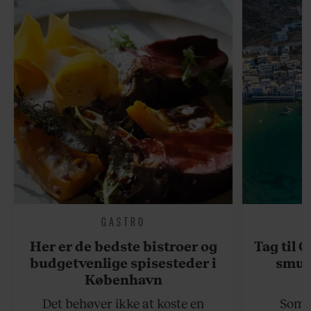
GASTRO
Her er de bedste bistroer og
Tag til 
budgetvenlige spisesteder i
smukk
København
Det behøver ikke at koste en
Somme