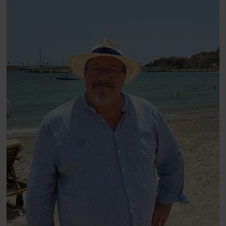
blevet voksen. Her indtager
Danmarks største popstjerne selv
fortællerens plads i et portræt om
arv, angst, familieliv, frygten for
at miste stemmen og den
livsglæde, han nægter at give slip
på.