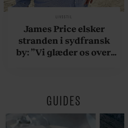
LIVSSTIL
James Price elsker
stranden i sydfransk
by: ”Vi glæder os over,
når vi kan være her i
ydersæsonerne, hvor
der er lidt mere
GUIDES
fredeligt”