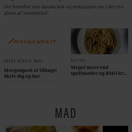
Det fortæller den danske kok og restauratør om i det nye
afsnit af ’Arbejdstitel’.
GASTRO
UGENS BEDSTE MAIL
Meget mere end
Morgenpost er tilbage!
speltmødre og BMO’er:
Skriv dig op her
Her er 10 fremragende
restauranter på
Østerbro
MAD