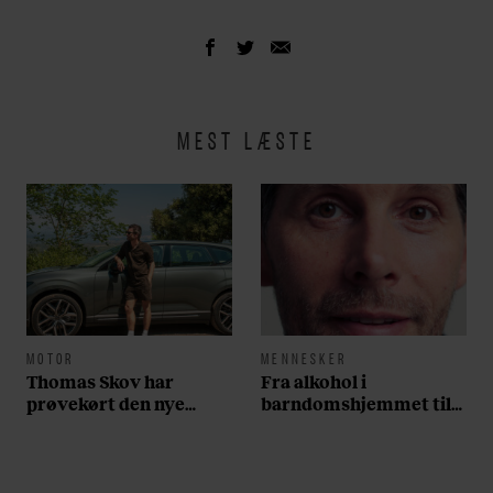
MEST LÆSTE
MOTOR
MENNESKER
Thomas Skov har
Fra alkohol i
prøvekørt den nye
barndomshjemmet til
Volvo EX60: ”Den kører
villa med pool i
som et svensk eventyr”
Nordsjælland: Nu skal
du høre sandheden om
Rasmus Seebach