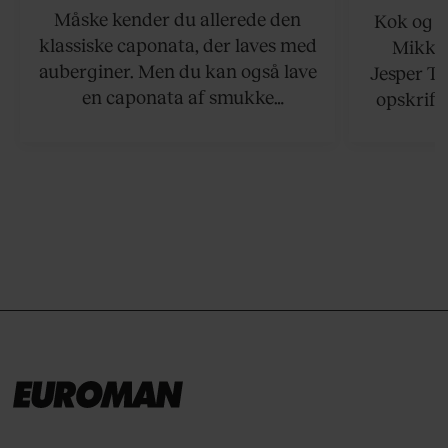
Måske kender du allerede den
Kok og g
klassiske caponata, der laves med
Mikkel
auberginer. Men du kan også lave
Jesper To
en caponata af smukke
opskrift 
artiskokker. Servér den lun eller
som ka
ved stuetemperatur med godt
måltider –
brød til.