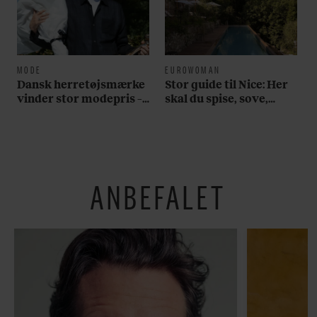
MODE
EUROWOMAN
Dansk herretøjsmærke
Stor guide til Nice: Her
vinder stor modepris –
skal du spise, sove,
og en masse penge
bade, drikke vin,
shoppe og se på kunst
ANBEFALET