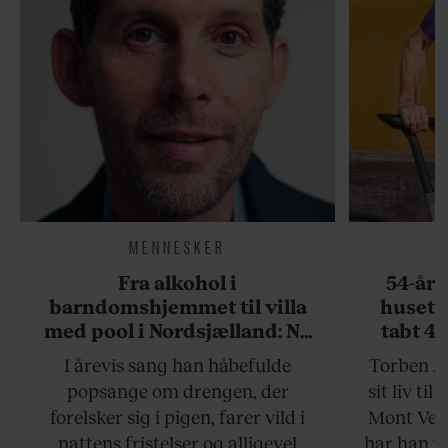
MENNESKER
Fra alkohol i
54-åri
barndomshjemmet til villa
huset 
med pool i Nordsjælland: Nu
tabt 40
skal du høre sandheden om
drøm: 
I årevis sang han håbefulde
Torben An
Rasmus Seebach
skældud 
popsange om drengen, der
sit liv ti
forelsker sig i pigen, farer vild i
Mont Vent
nattens fristelser og alligevel
har han f