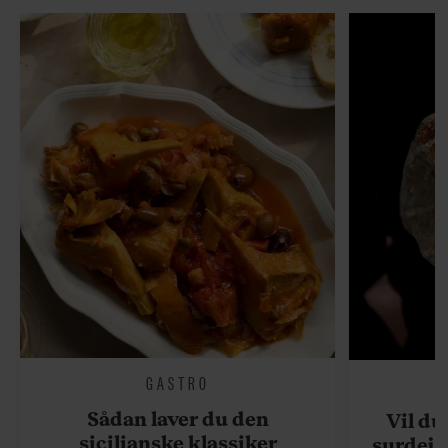
GASTRO
Sådan laver du den
Vil du
sicilianske klassiker
surdejs