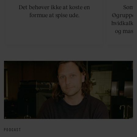
Det behøver ikke at koste en
Somme
formue at spise ude.
Øgruppen 
hvidkalke
og masse
viser v
bedste ø
lan
PODCAST