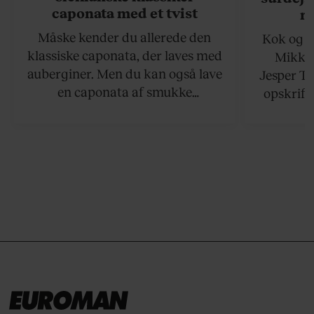
caponata med et tvist
n
Måske kender du allerede den
Kok og g
klassiske caponata, der laves med
Mikkel
auberginer. Men du kan også lave
Jesper To
en caponata af smukke
opskrift 
artiskokker. Servér den lun eller
som ka
ved stuetemperatur med godt
måltider –
brød til.