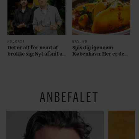
PODCAST
GASTRO
Det er alt for nemt at
Spis dig igennem
brokke sig: Nyt afsnit af
København: Her er de
’Arbejdstitel’ handler
bedste madmarkeder
om alt det, der gør
verden lidt sjovere og
hverdagen lidt lysere
ANBEFALET