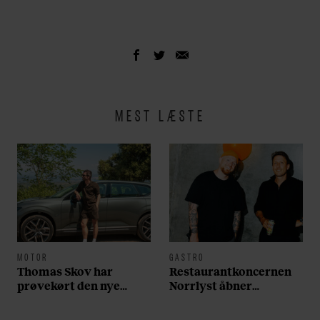
MEST LÆSTE
MOTOR
GASTRO
Thomas Skov har
Restaurantkoncernen
prøvekørt den nye
Norrlyst åbner
Volvo EX60: ”Den kører
burgerrestaurant med
som et svensk eventyr”
Casper Drømme