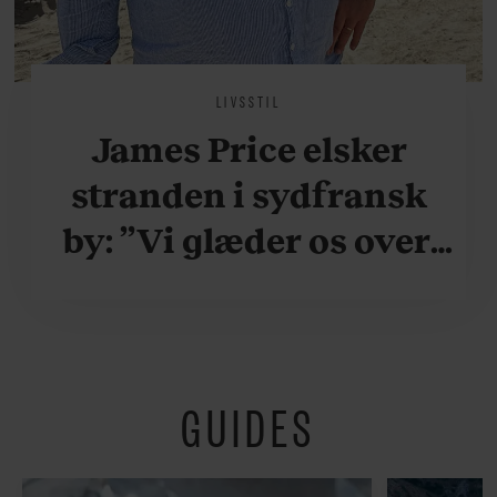
LIVSSTIL
James Price elsker
stranden i sydfransk
by: ”Vi glæder os over,
når vi kan være her i
ydersæsonerne, hvor
der er lidt mere
GUIDES
fredeligt”