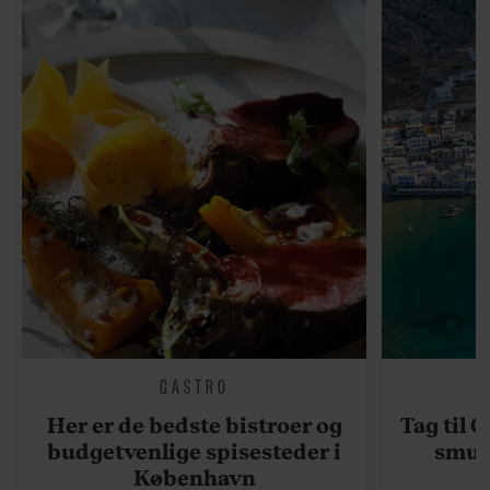
GASTRO
Her er de bedste bistroer og
Tag til 
budgetvenlige spisesteder i
smukk
København