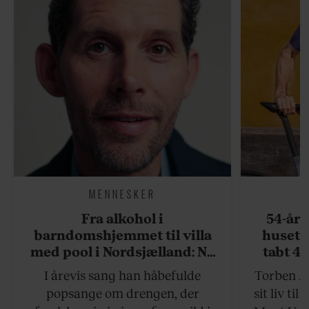
MENNESKER
Fra alkohol i
54-åri
barndomshjemmet til villa
huset 
med pool i Nordsjælland: Nu
tabt 40
skal du høre sandheden om
drøm: 
I årevis sang han håbefulde
Torben An
Rasmus Seebach
skældud 
popsange om drengen, der
sit liv ti