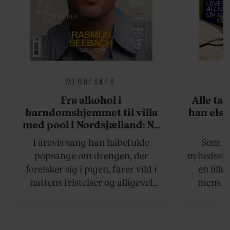
MENNESKER
Fra alkohol i
Alle ta
barndomshjemmet til villa
han elsk
med pool i Nordsjælland: Nu
skal du høre sandheden om
I årevis sang han håbefulde
Som na
Rasmus Seebach
popsange om drengen, der
nyhedsstr
forelsker sig i pigen, farer vild i
en lill
nattens fristelser og alligevel
mens an
finder den lykkelige udgang. Nu,
definer
efter 10 års albumpause, er den
mandlig
rosenrøde forelskelse trådt i
hvor 