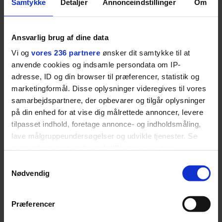
Samtykke
Detaljer
Annonceindstillinger
Om
med Australian Open cementerer BOSS sin position i
krydsfeltet mellem tennis, performance og moderne
livsstil.
Ansvarlig brug af dine data
Vi og
vores 236 partnere
ønsker dit samtykke til at
anvende cookies og indsamle persondata om IP-
adresse, ID og din browser til præferencer, statistik og
LIVSSTIL
marketingformål. Disse oplysninger videregives til vores
NYHEDSBREV
Dua Lipa har
samarbejdspartnere, der opbevarer og tilgår oplysninger
opdatereret sin guide til
Skriv dig op til
på din enhed for at vise dig målrettede annoncer, levere
København. Og den er –
Euromans nyhedsbrev
tilpasset indhold, foretage annonce- og indholdsmåling,
ikke overraskende –
her
lave målgruppeundersøgelser og udvikle tjenester. Se
ganske forudsigelig
mere information under
indstillinger
og i vores
persondatapolitik. Du kan altid trække dit samtykke
Samtykkevalg
tilbage eller ændre indstillinger fra vores
Nødvendig
"Cookiedeklaration", eller ved at trykke på "Privacy
trigger" ikonet.
Præferencer
Jeg er udpræget
Dine valg anvendes på hele websitet.