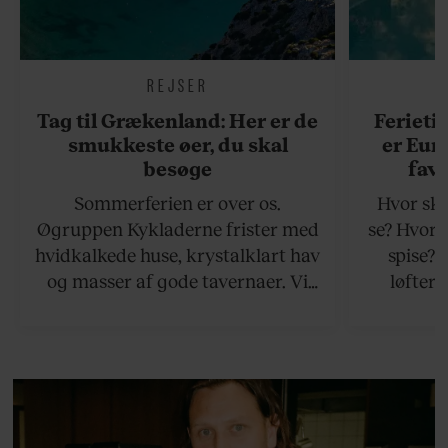
REJSER
Tag til Grækenland: Her er de
Ferieti
smukkeste øer, du skal
er Eur
besøge
favo
Sommerferien er over os.
Hvor ska
Øgruppen Kykladerne frister med
se? Hvor 
hvidkalkede huse, krystalklart hav
spise?
og masser af gode tavernaer. Vi
løfter 
viser vej til en håndfuld af de
rejsetips
bedste øer, som ikke ligger for
hjemli
langt væk fra Athen.