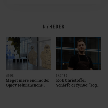
hans håndled. Se bare
her
NYHEDER
MODE
GASTRO
Meget mere end mode:
Kok Christoffer
Oplev tøjbranchens
Schärfe er fynbo: ”Jeg
svar på Noma i ny
vil gerne slå et slag for,
særudstilling
at man skal holde fast i
det oprindelige ved
brunsvigeren”