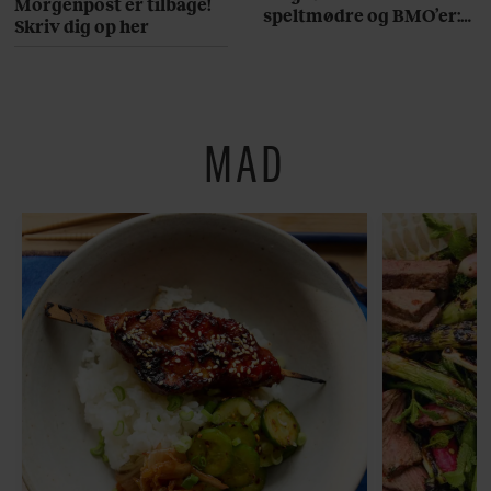
Morgenpost er tilbage!
speltmødre og BMO’er:
Skriv dig op her
Her er 10 fremragende
restauranter på
Østerbro
MAD