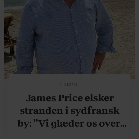
LIVSSTIL
James Price elsker
stranden i sydfransk
by: ”Vi glæder os over,
når vi kan være her i