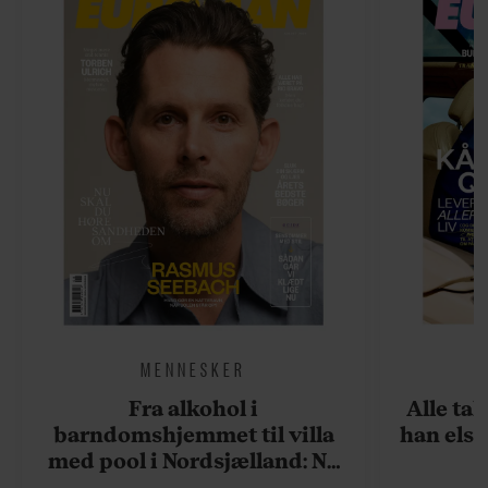
MENNESKER
Fra alkohol i
Alle ta
barndomshjemmet til villa
han elsk
med pool i Nordsjælland: Nu
skal du høre sandheden om