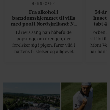
MENNESKER
Fra alkohol i
54-åri
barndomshjemmet til villa
huset 
med pool i Nordsjælland: Nu
tabt 40
skal du høre sandheden om
drøm: 
I årevis sang han håbefulde
Torben An
Rasmus Seebach
skældud 
popsange om drengen, der
sit liv ti
forelsker sig i pigen, farer vild i
Mont Vent
nattens fristelser og alligevel
har han f
finder den lykkelige udgang. Nu,
efter 10 års albumpause, er den
rosenrøde forelskelse trådt i
baggrunden; den naive dreng er
blevet voksen. Her indtager
Danmarks største popstjerne selv
fortællerens plads i et portræt om
arv, angst, familieliv, frygten for
at miste stemmen og den