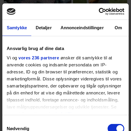
livsglæde, han nægter at give slip
på.
Samtykke
Detaljer
Annonceindstillinger
Om
SPONSORERET INDHOLD
BOSS’ nye tennis-kollektion er relevant langt ud over
banen
Ansvarlig brug af dine data
Fra BOSS OPEN i Stuttgart til det kommende partnerskab
Vi og
vores 236 partnere
ønsker dit samtykke til at
med Australian Open cementerer BOSS sin position i
krydsfeltet mellem tennis, performance og moderne
anvende cookies og indsamle persondata om IP-
livsstil.
adresse, ID og din browser til præferencer, statistik og
marketingformål. Disse oplysninger videregives til vores
samarbejdspartnere, der opbevarer og tilgår oplysninger
på din enhed for at vise dig målrettede annoncer, levere
tilpasset indhold, foretage annonce- og indholdsmåling,
LIVSSTIL
lave målgruppeundersøgelser og udvikle tjenester. Se
NYHEDSBREV
Dua Lipa har
mere information under
indstillinger
og i vores
opdatereret sin guide til
Skriv dig op til
persondatapolitik. Du kan altid trække dit samtykke
Samtykkevalg
København. Og den er –
Euromans nyhedsbrev
tilbage eller ændre indstillinger fra vores
Nødvendig
ikke overraskende –
her