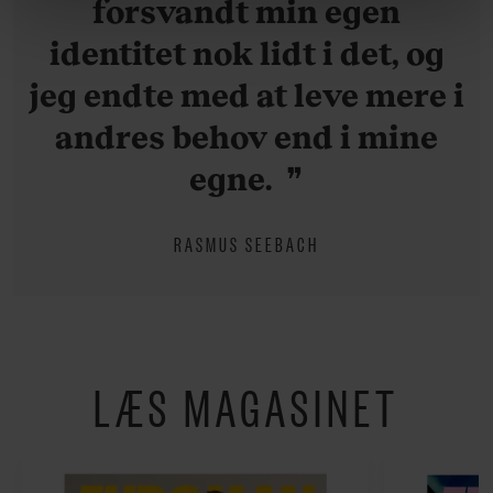
forsvandt min egen
om vores brug af cookies, samarbejdspartnere og
identitet nok lidt i det, og
behandling af dine personoplysninger i forbindelse
hermed i både vores
privatlivspolitik
og
cookiepolitik
.
jeg endte med at leve mere i
andres behov end i mine
egne.
RASMUS SEEBACH
LÆS MAGASINET