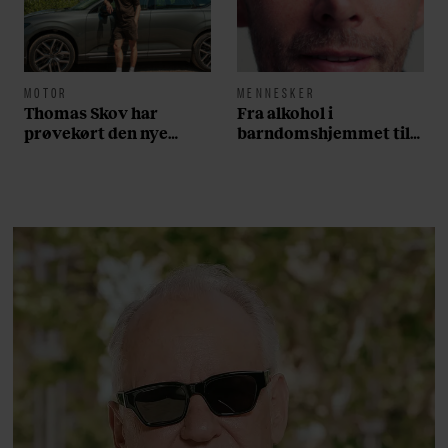
MOTOR
MENNESKER
Thomas Skov har
Fra alkohol i
prøvekørt den nye
barndomshjemmet til
Volvo EX60: ”Den kører
villa med pool i
som et svensk eventyr”
Nordsjælland: Nu skal
du høre sandheden om
Rasmus Seebach