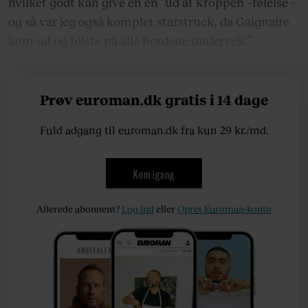
hvilket godt kan give én en ”ud af kroppen”-følelse –
og så var jeg også komplet starstruck, da Gaignaire
kom ud og hilste på alle bordene undervejs.”
Prøv euroman.dk gratis i 14 dage
Fuld adgang til euroman.dk fra kun 29 kr./md.
Kom igang
Allerede abonnent?
Log ind
eller
Opret Euroman-konto