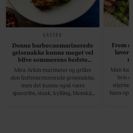
GASTRO
Frem m
Denne barbecuemarinerede
laver 
grisenakke kunne meget vel
me
blive sommerens bedste
grillret
Man kan s
Mira Arkin marinerer og griller
hvis de
den fedtmarmorerede grisenakke,
stjernek
men det kunne også være
hans opsk
spareribs, steak, kylling, blomkål
grillet sa
eller spyd med svampe.
der netop
grillret