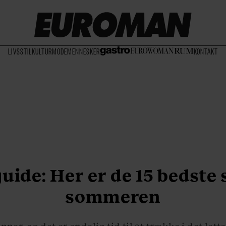
LIVSSTIL
KULTUR
MODE
MENNESKER
KONTAKT
uide: Her er de 15 bedste 
sommeren
nner, og det er endelig tid til at trække i det lette