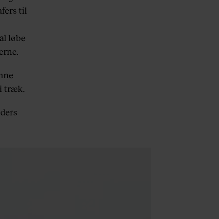
fers til
al løbe
perne.
unne
i træk.
eders