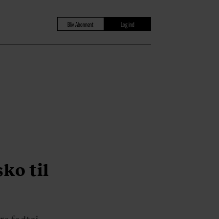
Bliv Abonnent
Log ind
sko til
re fodtøj.