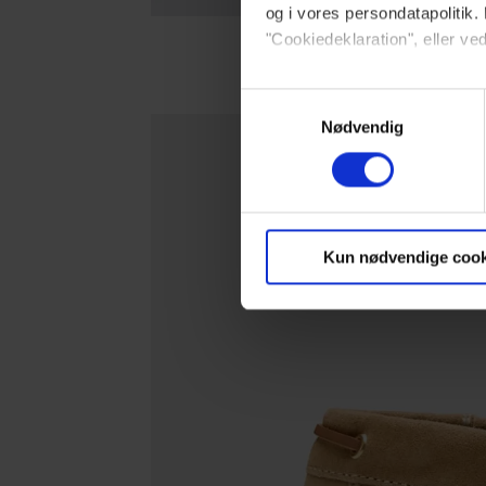
og i vores persondatapolitik. 
"Cookiedeklaration", eller ved
Cos ’Min
Dine valg anvendes på hele w
Samtykkevalg
Nødvendig
Vi ønsker dit samtykke til at 
Vi anvender egne cookies og c
om IP, ID og din browser for a
markedsføring, så vi kan opti
Kun nødvendige cook
sociale medier.
Du kan til enhver tid trække 
brug af cookies, samarbejdsp
vores
privatlivspolitik
og
co