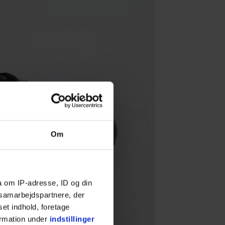
Om
a om IP-adresse, ID og din
s samarbejdspartnere, der
set indhold, foretage
ormation under
indstillinger