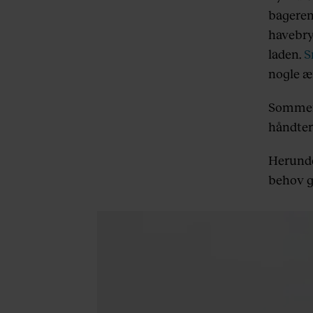
bageren 
havebry
laden.
S
nogle æ
Sommers
håndtere
Herunde
behov g