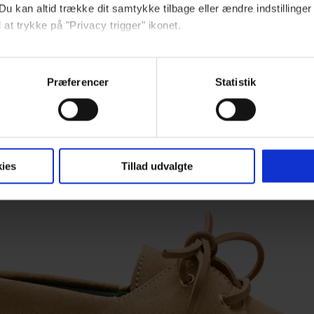
Du kan altid trække dit samtykke tilbage eller ændre indstillinger
 at trykke på "Privacy trigger" ikonet.
imal Leather Trainers’ til
1.150 kr.
ebsitet.
Præferencer
Statistik
indsamle og bruge data for at kunne levere og finansiere relevant j
ookies fra tredjeparter til at at optimere dit besøg på vores hj
t sikre funktionalitet, generere statistik og huske dine præferenc
mere vores reklametiltag på sociale medier og til at vise dig fun
ies
Tillad udvalgte
dit samtykke tilbage via linket, du finder i vores cookiepolitik.
artnere og behandling af dine personoplysninger i forbindelse h
okiepolitik
.