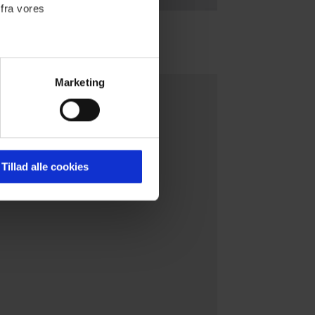
 fra vores
Marketing
ournalistisk indhold til dig.
emmeside. Vi indsamler data
er samt til brug for
ktioner i forbindelse med
Tillad alle cookies
 Du kan læse mere om vores
ermed i både