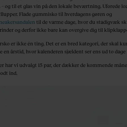
– og til et glas vin på den lokale beværtning. Uforede loa
llupper. Flade gummisko til hverdagens gøren og
neakersandalen
til de varme dage, hvor du stadigvæk sk
rinder og derfor ikke bare kan overgive dig til klipklap
ko er ikke én ting. Det er en bred kategori, der skal k
 en årstid, hvor kalenderen sjældent ser ens ud to dage 
r har vi udvalgt 15 par, der dækker de kommende mån
odt ind.