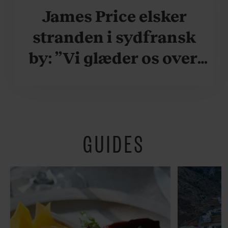
James Price elsker
stranden i sydfransk
by: ”Vi glæder os over,
når vi kan være her i
ydersæsonerne, hvor
der er lidt mere
GUIDES
fredeligt”