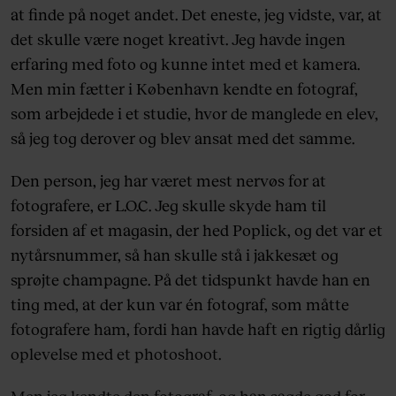
at finde på noget andet. Det eneste, jeg vidste, var, at
det skulle være noget kreativt. Jeg havde ingen
erfaring med foto og kunne intet med et kamera.
Men min fætter i København kendte en fotograf,
som arbejdede i et studie, hvor de manglede en elev,
så jeg tog derover og blev ansat med det samme.
Den person, jeg har været mest nervøs for at
fotografere, er L.O.C. Jeg skulle skyde ham til
forsiden af et magasin, der hed Poplick, og det var et
nytårsnummer, så han skulle stå i jakkesæt og
sprøjte champagne. På det tidspunkt havde han en
ting med, at der kun var én fotograf, som måtte
fotografere ham, fordi han havde haft en rigtig dårlig
oplevelse med et photoshoot.
Men jeg kendte den fotograf, og han sagde god for