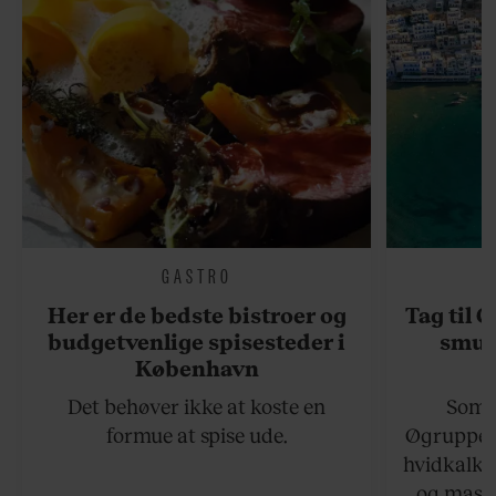
GASTRO
Her er de bedste bistroer og
Tag til 
budgetvenlige spisesteder i
smukk
København
Det behøver ikke at koste en
Somme
formue at spise ude.
Øgruppen 
hvidkalke
og masse