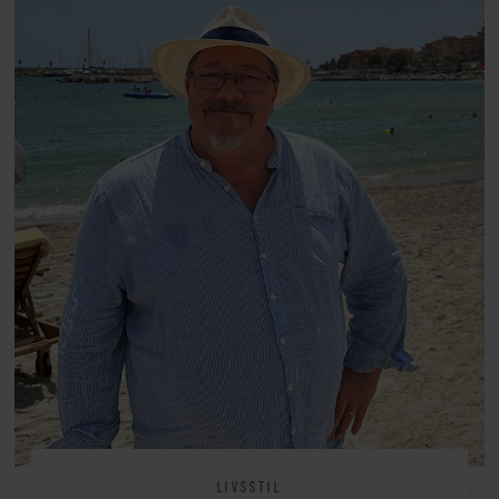
arv, angst, familieliv, frygten for
at miste stemmen og den
livsglæde, han nægter at give slip
på.
LIVSSTIL