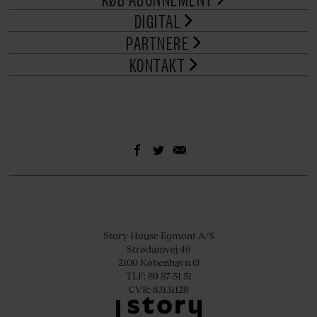
DIGITAL
PARTNERE
KONTAKT
Story House Egmont A/S
Strødamvej 46
2100 København Ø
TLF: 89 87 51 51
CVR: 83131128