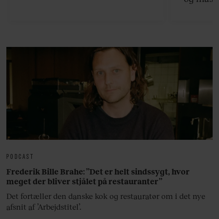
viser v
bedste ø
lan
PODCAST
Frederik Bille Brahe: ”Det er helt sindssygt, hvor
meget der bliver stjålet på restauranter”
Det fortæller den danske kok og restauratør om i det nye
afsnit af ’Arbejdstitel’.