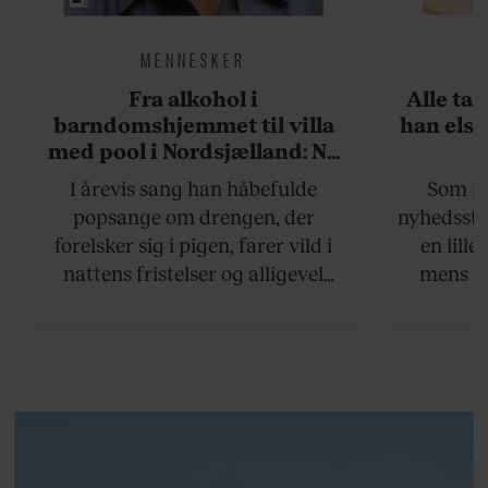
MENNESKER
Fra alkohol i
Alle ta
barndomshjemmet til villa
han elsk
med pool i Nordsjælland: Nu
skal du høre sandheden om
I årevis sang han håbefulde
Som na
Rasmus Seebach
popsange om drengen, der
nyhedsstr
forelsker sig i pigen, farer vild i
en lill
nattens fristelser og alligevel
mens an
finder den lykkelige udgang. Nu,
definer
efter 10 års albumpause, er den
mandlig
rosenrøde forelskelse trådt i
hvor 
baggrunden; den naive dreng er
insisterer
blevet voksen. Her indtager
Danmarks største popstjerne selv
fortællerens plads i et portræt om