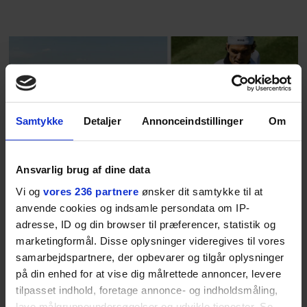
rosenrøde forelskelse trådt i
baggrunden; den naive dreng er
blevet voksen. Her indtager
Danmarks største popstjerne selv
fortællerens plads i et portræt om
arv, angst, familieliv, frygten for
at miste stemmen og den
Samtykke
Detaljer
Annonceindstillinger
Om
livsglæde, han nægter at give slip
på.
Ansvarlig brug af dine data
SPONSORERET INDHOLD
Vi og
vores 236 partnere
ønsker dit samtykke til at
BOSS’ nye tennis-kollektion er relevant langt ud over
anvende cookies og indsamle persondata om IP-
banen
adresse, ID og din browser til præferencer, statistik og
Fra BOSS OPEN i Stuttgart til det kommende partnerskab
marketingformål. Disse oplysninger videregives til vores
med Australian Open cementerer BOSS sin position i
samarbejdspartnere, der opbevarer og tilgår oplysninger
krydsfeltet mellem tennis, performance og moderne
på din enhed for at vise dig målrettede annoncer, levere
livsstil.
tilpasset indhold, foretage annonce- og indholdsmåling,
lave målgruppeundersøgelser og udvikle tjenester. Se