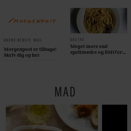
GASTRO
UGENS BEDSTE MAIL
Meget mere end
Morgenpost er tilbage!
speltmødre og BMO’er:
Skriv dig op her
Her er 10 fremragende
restauranter på
Østerbro
MAD