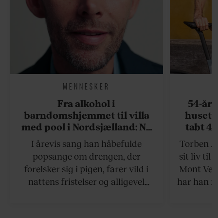
MENNESKER
Fra alkohol i
54-åri
barndomshjemmet til villa
huset 
med pool i Nordsjælland: Nu
tabt 40
skal du høre sandheden om
drøm: 
I årevis sang han håbefulde
Torben An
Rasmus Seebach
skældud 
popsange om drengen, der
sit liv ti
forelsker sig i pigen, farer vild i
Mont Vent
nattens fristelser og alligevel
har han f
finder den lykkelige udgang. Nu,
efter 10 års albumpause, er den