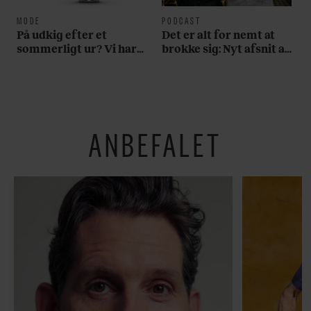
MODE
PODCAST
På udkig efter et
Det er alt for nemt at
sommerligt ur? Vi har
brokke sig: Nyt afsnit af
fundet tre gode bud
’Arbejdstitel’ handler
om alt det, der gør
verden lidt sjovere og
hverdagen lidt lysere
ANBEFALET