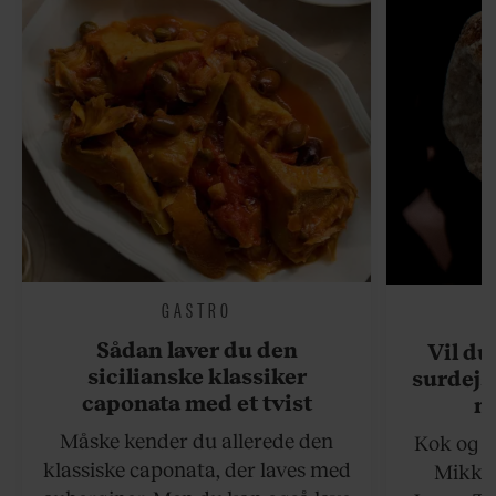
GASTRO
Sådan laver du den
Vil du
sicilianske klassiker
surdejs
caponata med et tvist
n
Måske kender du allerede den
Kok og g
klassiske caponata, der laves med
Mikkel