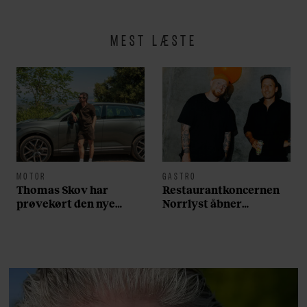
MEST LÆSTE
MOTOR
GASTRO
Thomas Skov har
Restaurantkoncernen
prøvekørt den nye
Norrlyst åbner
Volvo EX60: ”Den kører
burgerrestaurant med
som et svensk eventyr”
Casper Drømme