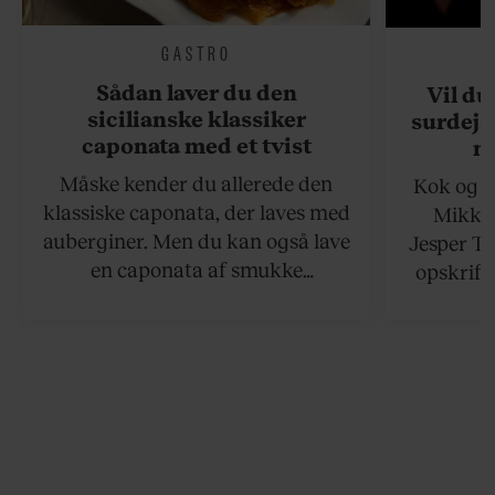
GASTRO
Sådan laver du den
Vil du
sicilianske klassiker
surdejs
caponata med et tvist
n
Måske kender du allerede den
Kok og g
klassiske caponata, der laves med
Mikkel
auberginer. Men du kan også lave
Jesper To
en caponata af smukke
opskrift 
artiskokker. Servér den lun eller
som ka
ved stuetemperatur med godt
måltider –
brød til.