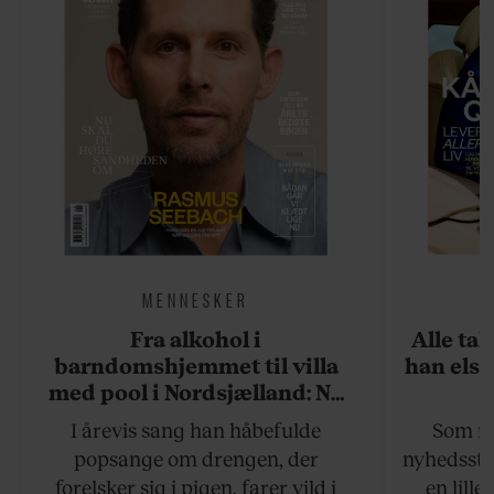
MENNESKER
Fra alkohol i
Alle ta
barndomshjemmet til villa
han elsk
med pool i Nordsjælland: Nu
skal du høre sandheden om
I årevis sang han håbefulde
Som na
Rasmus Seebach
popsange om drengen, der
nyhedsstr
forelsker sig i pigen, farer vild i
en lill