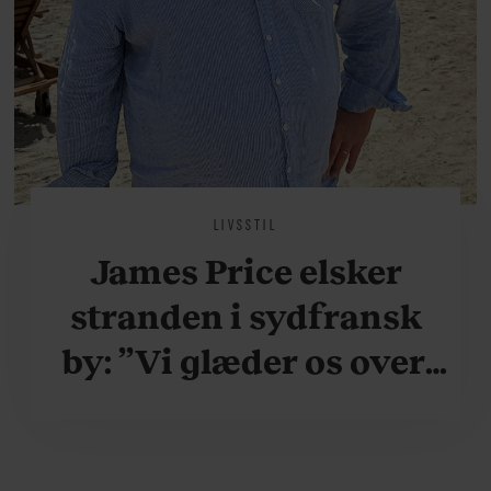
LIVSSTIL
James Price elsker
stranden i sydfransk
by: ”Vi glæder os over,
når vi kan være her i
ydersæsonerne, hvor