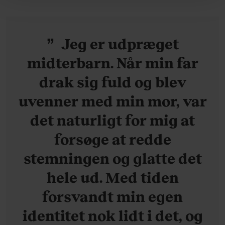
behandling af dine personoplysninger i forbindelse
hermed i både vores
privatlivspolitik
og
cookiepolitik
.
Jeg er udpræget
midterbarn. Når min far
drak sig fuld og blev
uvenner med min mor, var
det naturligt for mig at
forsøge at redde
stemningen og glatte det
hele ud. Med tiden
forsvandt min egen
identitet nok lidt i det, og