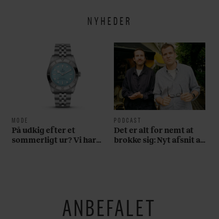
NYHEDER
MODE
PODCAST
På udkig efter et
Det er alt for nemt at
sommerligt ur? Vi har
brokke sig: Nyt afsnit af
fundet tre gode bud
’Arbejdstitel’ handler
om alt det, der gør
verden lidt sjovere og
hverdagen lidt lysere
ANBEFALET