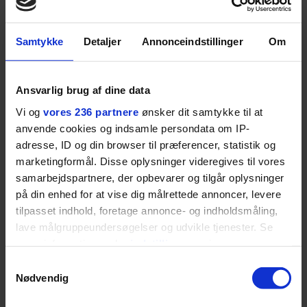
barndomshjemmet til villa
huset 
med pool i Nordsjælland: Nu
tabt 40
skal du høre sandheden om
drøm: 
I årevis sang han håbefulde
Torben An
Samtykke
Detaljer
Annonceindstillinger
Om
Rasmus Seebach
skældud 
popsange om drengen, der
sit liv ti
forelsker sig i pigen, farer vild i
Mont Vent
Ansvarlig brug af dine data
nattens fristelser og alligevel
har han f
Vi og
vores 236 partnere
ønsker dit samtykke til at
finder den lykkelige udgang. Nu,
anvende cookies og indsamle persondata om IP-
efter 10 års albumpause, er den
adresse, ID og din browser til præferencer, statistik og
rosenrøde forelskelse trådt i
marketingformål. Disse oplysninger videregives til vores
baggrunden; den naive dreng er
samarbejdspartnere, der opbevarer og tilgår oplysninger
blevet voksen. Her indtager
på din enhed for at vise dig målrettede annoncer, levere
Danmarks største popstjerne selv
tilpasset indhold, foretage annonce- og indholdsmåling,
fortællerens plads i et portræt om
lave målgruppeundersøgelser og udvikle tjenester. Se
arv, angst, familieliv, frygten for
mere information under
indstillinger
og i vores
at miste stemmen og den
persondatapolitik. Du kan altid trække dit samtykke
Samtykkevalg
livsglæde, han nægter at give slip
tilbage eller ændre indstillinger fra vores
Nødvendig
på.
"Cookiedeklaration", eller ved at trykke på "Privacy