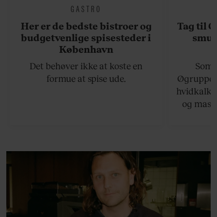
GASTRO
Her er de bedste bistroer og
Tag til 
budgetvenlige spisesteder i
smukk
København
Det behøver ikke at koste en
Somme
formue at spise ude.
Øgruppen 
hvidkalke
og masse
viser v
bedste ø
lan