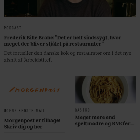
PODCAST
Frederik Bille Brahe: ”Det er helt sindssygt, hvor
meget der bliver stjålet på restauranter”
Det fortæller den danske kok og restauratør om i det nye
afsnit af ’Arbejdstitel’.
GASTRO
UGENS BEDSTE MAIL
Meget mere end
Morgenpost er tilbage!
speltmødre og BMO’er:
Skriv dig op her
Her er 10 fremragende
restauranter på