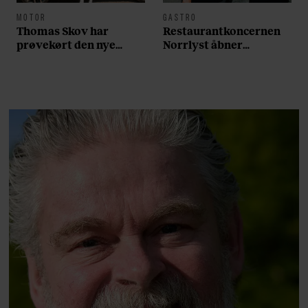
MOTOR
GASTRO
Thomas Skov har
Restaurantkoncernen
prøvekørt den nye
Norrlyst åbner
Volvo EX60: ”Den kører
burgerrestaurant med
som et svensk eventyr”
Casper Drømme