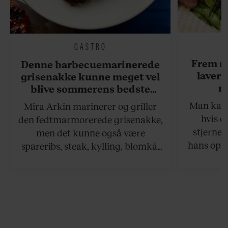
GASTRO
Frem m
Denne barbecuemarinerede
laver 
grisenakke kunne meget vel
me
blive sommerens bedste
grillret
Man kan s
Mira Arkin marinerer og griller
hvis de
den fedtmarmorerede grisenakke,
stjernek
men det kunne også være
hans opsk
spareribs, steak, kylling, blomkål
grillet sa
eller spyd med svampe.
der netop
grillret