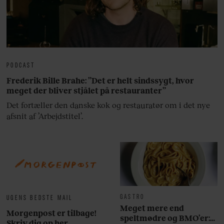
PODCAST
Frederik Bille Brahe: ”Det er helt sindssygt, hvor
meget der bliver stjålet på restauranter”
Det fortæller den danske kok og restauratør om i det nye
afsnit af ’Arbejdstitel’.
GASTRO
UGENS BEDSTE MAIL
Meget mere end
Morgenpost er tilbage!
speltmødre og BMO’er:
Skriv dig op her