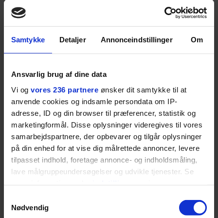
på.
SPONSORERET INDHOLD
Samtykke
Detaljer
Annonceindstillinger
Om
BOSS’ nye tennis-kollektion er relevant langt ud over
banen
Fra BOSS OPEN i Stuttgart til det kommende partnerskab
Ansvarlig brug af dine data
med Australian Open cementerer BOSS sin position i
Vi og
vores 236 partnere
ønsker dit samtykke til at
krydsfeltet mellem tennis, performance og moderne
anvende cookies og indsamle persondata om IP-
livsstil.
adresse, ID og din browser til præferencer, statistik og
marketingformål. Disse oplysninger videregives til vores
samarbejdspartnere, der opbevarer og tilgår oplysninger
på din enhed for at vise dig målrettede annoncer, levere
tilpasset indhold, foretage annonce- og indholdsmåling,
LIVSSTIL
NYHEDSBREV
lave målgruppeundersøgelser og udvikle tjenester. Se
Dua Lipa har
opdatereret sin guide til
mere information under
indstillinger
og i vores
Skriv dig op til
København. Og den er –
Euromans nyhedsbrev
persondatapolitik. Du kan altid trække dit samtykke
Samtykkevalg
ikke overraskende –
her
tilbage eller ændre indstillinger fra vores
Nødvendig
ganske forudsigelig
"Cookiedeklaration", eller ved at trykke på "Privacy