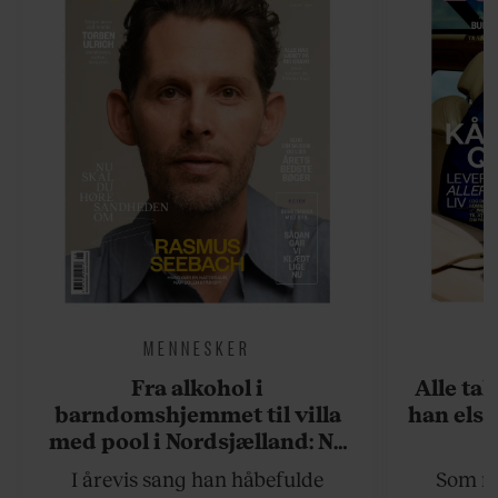
MENNESKER
Fra alkohol i
Alle ta
barndomshjemmet til villa
han elsk
med pool i Nordsjælland: Nu
skal du høre sandheden om
I årevis sang han håbefulde
Som na
Rasmus Seebach