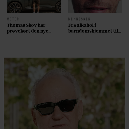
MOTOR
MENNESKER
Thomas Skov har
Fra alkohol i
prøvekørt den nye
barndomshjemmet til
Volvo EX60: ”Den kører
villa med pool i
som et svensk eventyr”
Nordsjælland: Nu skal
du høre sandheden om
Rasmus Seebach