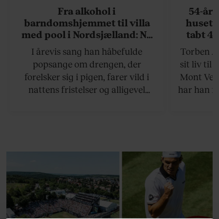
Fra alkohol i
54-åri
barndomshjemmet til villa
huset 
med pool i Nordsjælland: Nu
tabt 40
skal du høre sandheden om
drøm: 
I årevis sang han håbefulde
Torben An
Rasmus Seebach
skældud 
popsange om drengen, der
sit liv ti
forelsker sig i pigen, farer vild i
Mont Vent
nattens fristelser og alligevel
har han f
finder den lykkelige udgang. Nu,
efter 10 års albumpause, er den
rosenrøde forelskelse trådt i
baggrunden; den naive dreng er
blevet voksen. Her indtager
Danmarks største popstjerne selv
fortællerens plads i et portræt om
arv, angst, familieliv, frygten for
at miste stemmen og den
livsglæde, han nægter at give slip