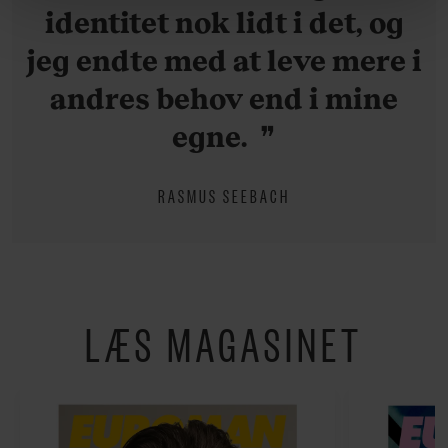
om vores brug af cookies, samarbejdspartnere og
identitet nok lidt i det, og
behandling af dine personoplysninger i forbindelse
jeg endte med at leve mere i
hermed i både vores
privatlivspolitik
og
cookiepolitik
.
andres behov end i mine
egne.
RASMUS SEEBACH
LÆS MAGASINET