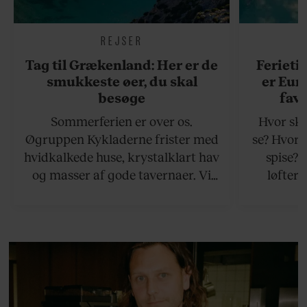
REJSER
Tag til Grækenland: Her er de
Ferieti
smukkeste øer, du skal
er Eur
besøge
favo
Sommerferien er over os.
Hvor ska
Øgruppen Kykladerne frister med
se? Hvor 
hvidkalkede huse, krystalklart hav
spise?
og masser af gode tavernaer. Vi
løfter 
viser vej til en håndfuld af de
rejsetips
bedste øer, som ikke ligger for
hjemli
langt væk fra Athen.