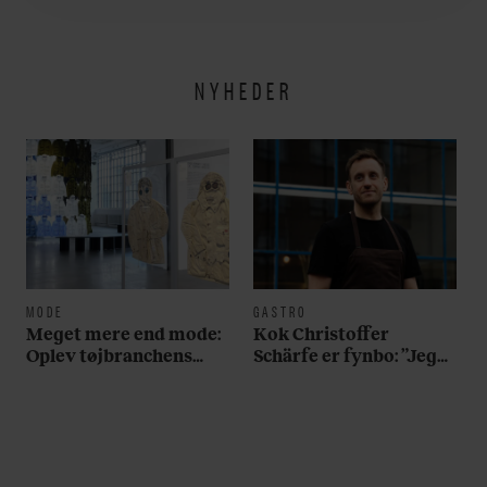
her
NYHEDER
MODE
GASTRO
Meget mere end mode:
Kok Christoffer
Oplev tøjbranchens
Schärfe er fynbo: ”Jeg
svar på Noma i ny
vil gerne slå et slag for,
særudstilling
at man skal holde fast i
det oprindelige ved
brunsvigeren”