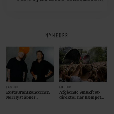
om alt det, der gør
verden lidt sjovere og
hverdagen lidt lysere
NYHEDER
GASTRO
KULTUR
Restaurantkoncernen
Afgående Smukfest-
Norrlyst åbner
direktør har kæmpet
burgerrestaurant med
for anti-dagligdag i 46
Casper Drømme
år: ”Det er blevet
utroligt svært bare at