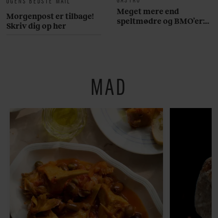
UGENS BEDSTE MAIL
Meget mere end
Morgenpost er tilbage!
speltmødre og BMO’er:
Skriv dig op her
Her er 10 fremragende
restauranter på
Østerbro
MAD