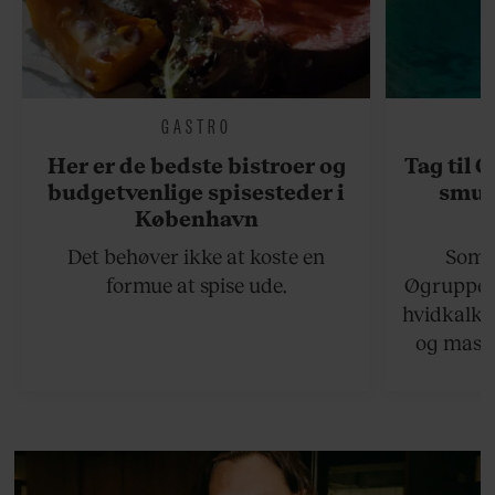
GASTRO
Her er de bedste bistroer og
Tag til 
budgetvenlige spisesteder i
smukk
København
Det behøver ikke at koste en
Somme
formue at spise ude.
Øgruppen 
hvidkalke
og masse
viser v
bedste ø
lan