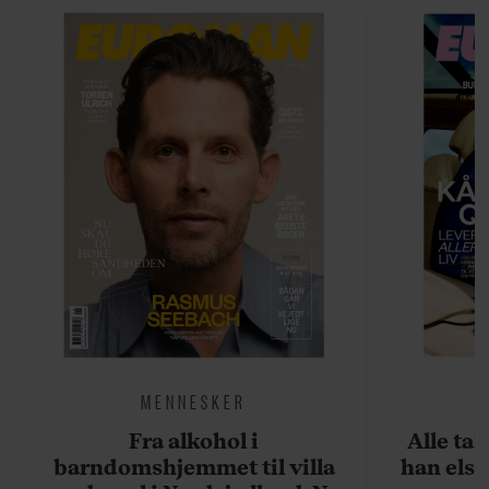
MENNESKER
Fra alkohol i
Alle ta
barndomshjemmet til villa
han elsk