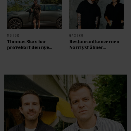
MOTOR
GASTRO
Thomas Skov har
Restaurantkoncernen
prøvekørt den nye
Norrlyst åbner
Volvo EX60: ”Den kører
burgerrestaurant med
som et svensk eventyr”
Casper Drømme