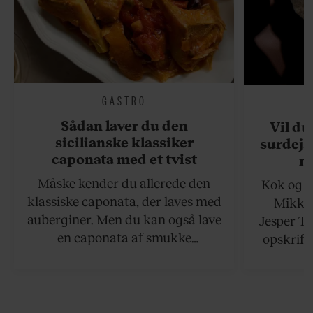
GASTRO
Sådan laver du den
Vil du
sicilianske klassiker
surdejs
caponata med et tvist
n
Måske kender du allerede den
Kok og g
klassiske caponata, der laves med
Mikkel
auberginer. Men du kan også lave
Jesper To
en caponata af smukke
opskrift 
artiskokker. Servér den lun eller
som ka
ved stuetemperatur med godt
måltider –
brød til.