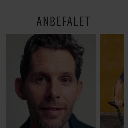
være menneske”
ANBEFALET