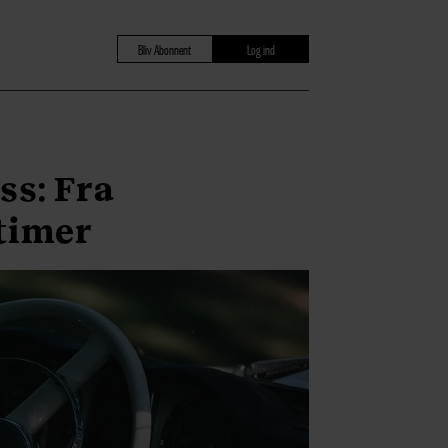
Bliv Abonnent
Log ind
ss: Fra
timer