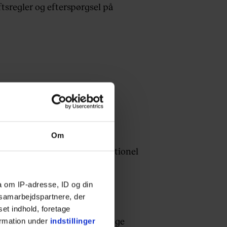
ftsregler og efterspørgsel på
Om
 pejlemærke. Du får en aktuel
. Det gør bilsalget til en rationel
a om IP-adresse, ID og din
s samarbejdspartnere, der
set indhold, foretage
 sideprojekt eller to. At bruge
ormation under
indstillinger