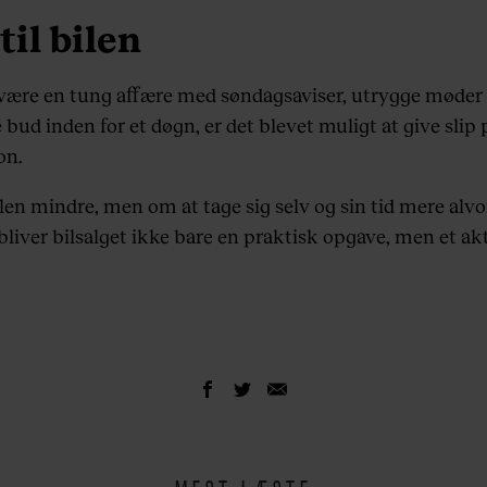
til bilen
 være en tung affære med søndagsaviser, utrygge møder
e bud inden for et døgn, er det blevet muligt at give sl
on.
en mindre, men om at tage sig selv og sin tid mere alvor
bliver bilsalget ikke bare en praktisk opgave, men et akt