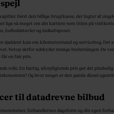
spejl
apitler. Først den billige brugtkasse, der lugter af ungd
ger lige så meget om din karriere som titlen på visitkortet
, fodboldstøvler og indkøbsposer.
for sjældent kun om kilometerstand og servicebog. Det e
vet. Netop derfor udskyder mange beslutningen. De ved, 
får en fair pris.
 rolle. En hurtig, uforpligtende pris gør det pludselig le
vatøkonomien? Og hvor meget er den gamle diesel egentli
er til datadrevne bilbud
efornemmelser, forhandlernes dagsform og din egen forh