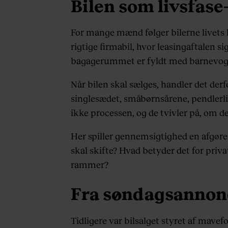
Bilen som livsfase-
For mange mænd følger bilerne livets k
rigtige firmabil, hvor leasingaftalen si
bagagerummet er fyldt med barnevogn
Når bilen skal sælges, handler det der
singlesædet, småbørnsårene, pendlerli
ikke processen, og de tvivler på, om de 
Her spiller gennemsigtighed en afgørende
skal skifte? Hvad betyder det for pri
rammer?
Fra søndagsannonc
Tidligere var bilsalget styret af mav