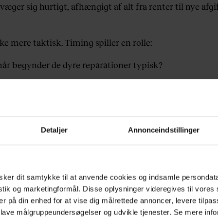
æger sig hurtigt, afhængigt af alt fra renter til nye afgi
e mere taktisk. Timing spiller en rolle:
når begynder de dyre reparationer typisk?
vsstil, så dit kørselsmønster ændrer sig?
ter ved markedet for nye biler – og dermed brugte?
Detaljer
Annonceindstillinger
ruge konkrete tal. Et hurtigt tilbud på bilen giver dig et
 mod leasingtilbud, finansiering og alternative modeller
i-sluger.
ker dit samtykke til at anvende cookies og indsamle persondat
 luksus
istik og marketingformål. Disse oplysninger videregives til vore
er på din enhed for at vise dig målrettede annoncer, levere tilpas
akket: job, træning, familie, sociale aftaler og måske et
 lave målgruppeundersøgelser og udvikle tjenester. Se mere inf