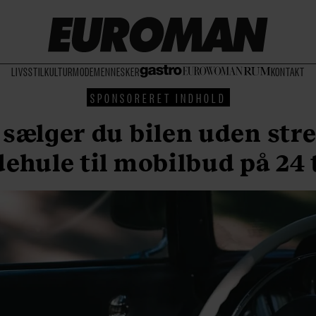
LIVSSTIL
KULTUR
MODE
MENNESKER
KONTAKT
SPONSORERET INDHOLD
sælger du bilen uden stre
ehule til mobilbud på 24 