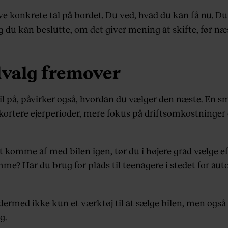
ave konkrete tal på bordet. Du ved, hvad du kan få nu. Du
g du kan beslutte, om det giver mening at skifte, før n
lvalg fremover
 på, påvirker også, hvordan du vælger den næste. En sm
t: kortere ejerperioder, mere fokus på driftsomkostninge
at komme af med bilen igen, tør du i højere grad vælge ef
? Har du brug for plads til teenagere i stedet for autosto
 dermed ikke kun et værktøj til at sælge bilen, men også 
g.