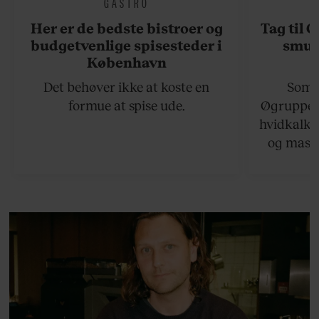
GASTRO
Her er de bedste bistroer og
Tag til 
budgetvenlige spisesteder i
smukk
København
Det behøver ikke at koste en
Somme
formue at spise ude.
Øgruppen 
hvidkalke
og masse
viser v
bedste ø
lan