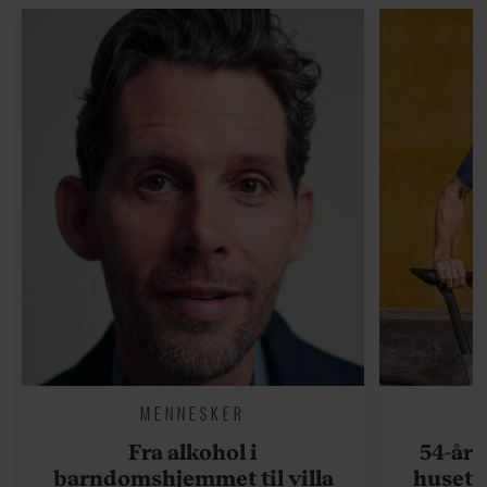
MENNESKER
Fra alkohol i
54-åri
barndomshjemmet til villa
huset 