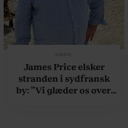
LIVSSTIL
James Price elsker
stranden i sydfransk
by: ”Vi glæder os over,
når vi kan være her i
ydersæsonerne, hvor
der er lidt mere