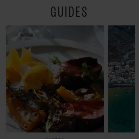
GUIDES
fredeligt”