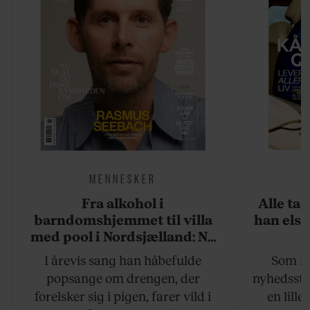
MENNESKER
Fra alkohol i
Alle ta
barndomshjemmet til villa
han elsk
med pool i Nordsjælland: Nu
skal du høre sandheden om
I årevis sang han håbefulde
Som na
Rasmus Seebach
popsange om drengen, der
nyhedsstr
forelsker sig i pigen, farer vild i
en lill