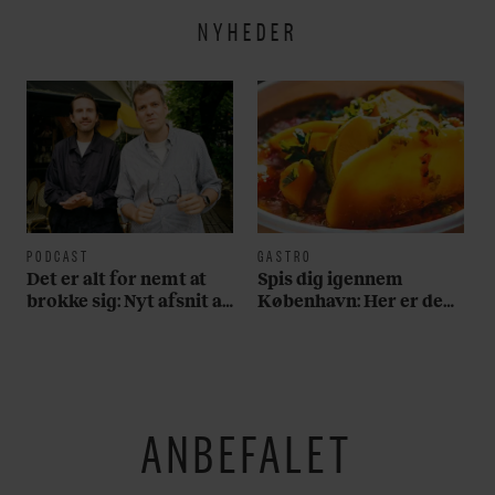
NYHEDER
PODCAST
GASTRO
Det er alt for nemt at
Spis dig igennem
brokke sig: Nyt afsnit af
København: Her er de
’Arbejdstitel’ handler
bedste madmarkeder
om alt det, der gør
verden lidt sjovere og
hverdagen lidt lysere
ANBEFALET