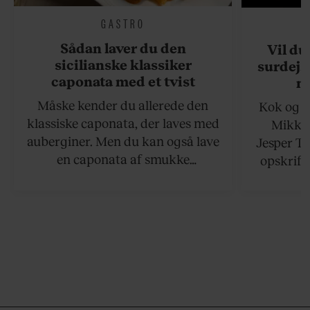
GASTRO
Sådan laver du den
Vil du
sicilianske klassiker
surdejs
caponata med et tvist
n
Måske kender du allerede den
Kok og g
klassiske caponata, der laves med
Mikkel
auberginer. Men du kan også lave
Jesper To
en caponata af smukke
opskrift 
artiskokker. Servér den lun eller
som ka
ved stuetemperatur med godt
måltider –
brød til.