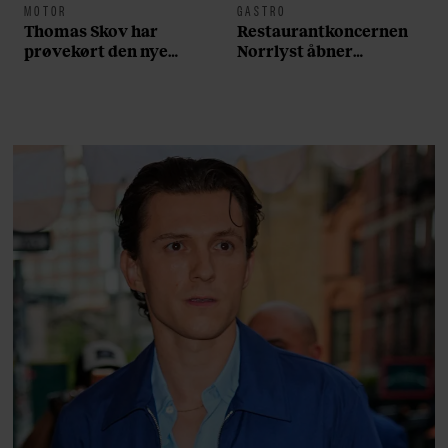
MOTOR
GASTRO
Thomas Skov har
Restaurantkoncernen
prøvekørt den nye
Norrlyst åbner
Volvo EX60: ”Den kører
burgerrestaurant med
som et svensk eventyr”
Casper Drømme