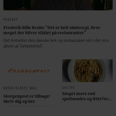
PODCAST
Frederik Bille Brahe: ”Det er helt sindssygt, hvor
meget der bliver stjålet på restauranter”
Det fortæller den danske kok og restauratør om i det nye
afsnit af ’Arbejdstitel’.
GASTRO
UGENS BEDSTE MAIL
Meget mere end
Morgenpost er tilbage!
speltmødre og BMO’er:
Skriv dig op her
Her er 10 fremragende
restauranter på
Østerbro