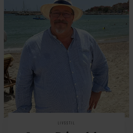
at miste stemmen og den
livsglæde, han nægter at give slip
på.
LIVSSTIL