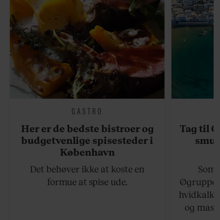
GASTRO
Her er de bedste bistroer og
Tag til 
budgetvenlige spisesteder i
smukk
København
Det behøver ikke at koste en
Somme
formue at spise ude.
Øgruppen 
hvidkalke
og masse
viser v