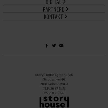
DIGITAL
PARTNERE
KONTAKT
Story House Egmont A/S
Strødamvej 46
2100 København Ø
TLF: 89 87 51 51
CVR: 83131128