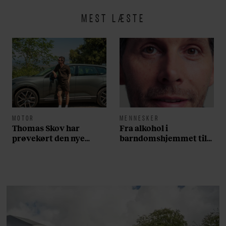
MEST LÆSTE
MOTOR
MENNESKER
Thomas Skov har
Fra alkohol i
prøvekørt den nye
barndomshjemmet til
Volvo EX60: ”Den kører
villa med pool i
som et svensk eventyr”
Nordsjælland: Nu skal
du høre sandheden om
Rasmus Seebach