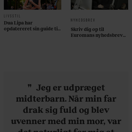
LIVSSTIL
NYHEDSBREV
Dua Lipa har
opdatereret sin guide til
Skriv dig op til
København. Og den er –
Euromans nyhedsbrev
ikke overraskende –
her
ganske forudsigelig
Jeg er udpræget
midterbarn. Når min far
drak sig fuld og blev
uvenner med min mor, var
det naturligt for mig at