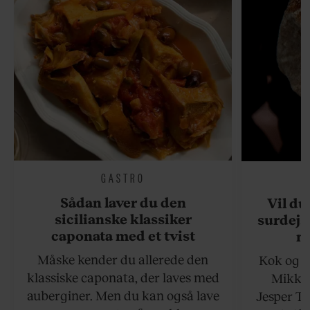
GASTRO
Sådan laver du den
Vil du
sicilianske klassiker
surdejs
caponata med et tvist
n
Måske kender du allerede den
Kok og g
klassiske caponata, der laves med
Mikkel
auberginer. Men du kan også lave
Jesper To