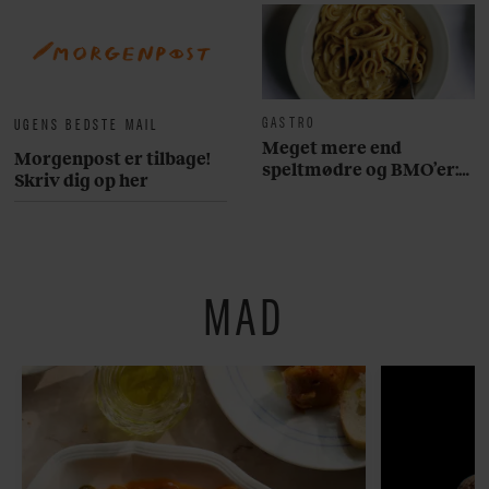
GASTRO
UGENS BEDSTE MAIL
Meget mere end
Morgenpost er tilbage!
speltmødre og BMO’er:
Skriv dig op her
Her er 10 fremragende
restauranter på
Østerbro
MAD