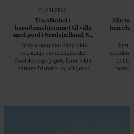
MENNESKER
Fra alkohol i
Alle ta
barndomshjemmet til villa
han elsk
med pool i Nordsjælland: Nu
skal du høre sandheden om
I årevis sang han håbefulde
Som na
Rasmus Seebach
popsange om drengen, der
nyhedsstr
forelsker sig i pigen, farer vild i
en lill
nattens fristelser og alligevel
mens an
finder den lykkelige udgang. Nu,
definer
efter 10 års albumpause, er den
mandlig
rosenrøde forelskelse trådt i
hvor 
baggrunden; den naive dreng er
insisterer
blevet voksen. Her indtager
Danmarks største popstjerne selv
fortællerens plads i et portræt om
arv, angst, familieliv, frygten for