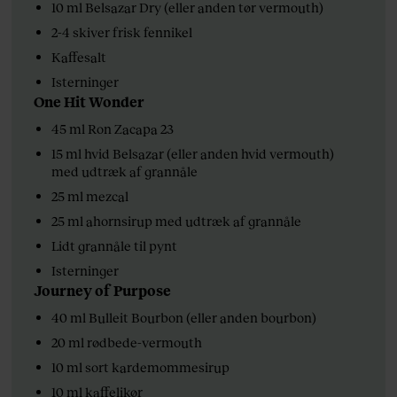
10 ml Belsazar Dry (eller anden tør vermouth)
2-4 skiver frisk fennikel
Kaffesalt
Isterninger
One Hit Wonder
45 ml Ron Zacapa 23
15 ml hvid Belsazar (eller anden hvid vermouth)
med udtræk af grannåle
25 ml mezcal
25 ml ahornsirup med udtræk af grannåle
Lidt grannåle til pynt
Isterninger
Journey of Purpose
40 ml Bulleit Bourbon (eller anden bourbon)
20 ml rødbede-vermouth
10 ml sort kardemommesirup
10 ml kaffelikør