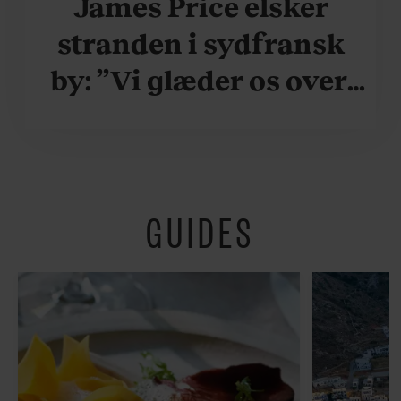
James Price elsker
stranden i sydfransk
by: ”Vi glæder os over,
når vi kan være her i
ydersæsonerne, hvor
der er lidt mere
GUIDES
fredeligt”