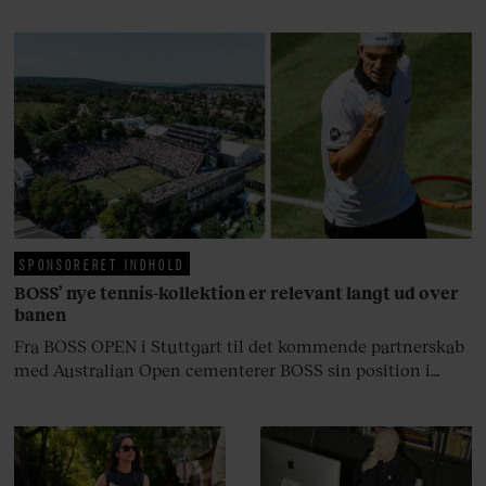
baggrunden; den naive dreng er
blevet voksen. Her indtager
Danmarks største popstjerne selv
fortællerens plads i et portræt om
arv, angst, familieliv, frygten for
at miste stemmen og den
livsglæde, han nægter at give slip
på.
SPONSORERET INDHOLD
BOSS’ nye tennis-kollektion er relevant langt ud over
banen
Fra BOSS OPEN i Stuttgart til det kommende partnerskab
med Australian Open cementerer BOSS sin position i
krydsfeltet mellem tennis, performance og moderne
livsstil.