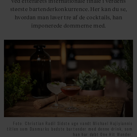
ved efterårets internationale finale i verdens
største bartenderkonkurrence. Her kan du se,
hvordan man laver tre af de cocktails, han
imponerede dommerne med.
Foto: Christian Radil Sidste uge vandt Michael Hajiyiannis
titlen som Danmarks bedste bartender med denne drink, som
han har døbt One Hit Wonder.