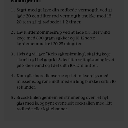
Sådan gør du:
Start med at lave din rødbede-vermouth ved at
lade 20 centiliter rød vermouth trække med 15-
20 tern af rå rødbede i 1-2 timer.
Lav kardemommesirup ved at lade 0,5 liter vand
koge med 800 gram sukker og 10-12 sorte
kardemommefrø i 20-25 minutter.
Hvis du vil lave ”Kelp saltopløsning”, skal du koge
skræl fra 1 hel agurk i 3 deciliter saltopløsning lavet
på 8 dele vand og 1 del salt i 10-12 minutter.
Kom alle ingredienserne op i et mikserglas med
masser is, og rør rundt med en lang barske i cirka 10
sekunder.
Si cocktailen gennem en strainer og over i et nyt
glas med is, og pynt eventuelt cocktailen med lidt
rødbede eller kaffebønner.