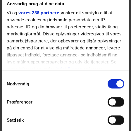
MODE
EUROWOMAN
Ansvarlig brug af dine data
Dansk herretøjsmærke
Stor guide til Nice: Her
Vi og
vores 236 partnere
ønsker dit samtykke til at
vinder stor modepris –
skal du spise, sove,
og en masse penge
bade, drikke vin,
anvende cookies og indsamle persondata om IP-
shoppe og se på kunst
adresse, ID og din browser til præferencer, statistik og
marketingformål. Disse oplysninger videregives til vores
samarbejdspartnere, der opbevarer og tilgår oplysninger
på din enhed for at vise dig målrettede annoncer, levere
ANBEFALET
tilpasset indhold, foretage annonce- og indholdsmåling,
lave målgruppeundersøgelser og udvikle tjenester. Se
mere information under
indstillinger
og i vores
persondatapolitik. Du kan altid trække dit samtykke
Samtykkevalg
tilbage eller ændre indstillinger fra vores
Nødvendig
"Cookiedeklaration", eller ved at trykke på "Privacy
trigger" ikonet.
Præferencer
Dine valg anvendes på hele websitet.
Statistik