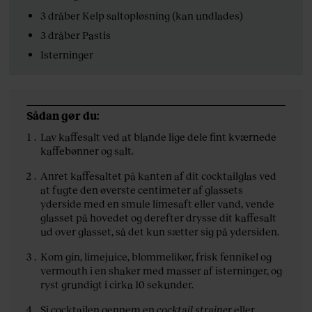
3 dråber Kelp saltopløsning (kan undlades)
3 dråber Pastis
Isterninger
Sådan gør du:
Lav kaffesalt ved at blande lige dele fint kværnede
kaffebønner og salt.
Anret kaffesaltet på kanten af dit cocktailglas ved
at fugte den øverste centimeter af glassets
yderside med en smule limesaft eller vand, vende
glasset på hovedet og derefter drysse dit kaffesalt
ud over glasset, så det kun sætter sig på ydersiden.
Kom gin, limejuice, blommelikør, frisk fennikel og
vermouth i en shaker med masser af isterninger, og
ryst grundigt i cirka 10 sekunder.
Si cocktailen gennem en
cocktail strainer
eller