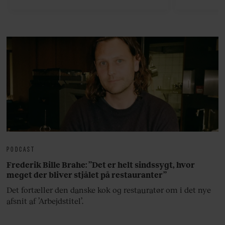
bedste ø
lan
PODCAST
Frederik Bille Brahe: ”Det er helt sindssygt, hvor
meget der bliver stjålet på restauranter”
Det fortæller den danske kok og restauratør om i det nye
afsnit af ’Arbejdstitel’.