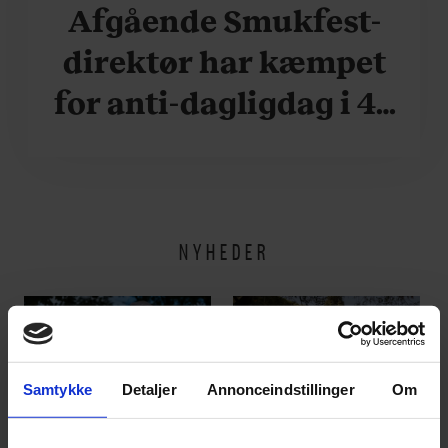
Afgående Smukfest-
direktør har kæmpet
for anti-dagligdag i 46
år: ”Det er blevet
utroligt svært bare at
være menneske”
NYHEDER
Samtykke
Detaljer
Annonceindstillinger
Om